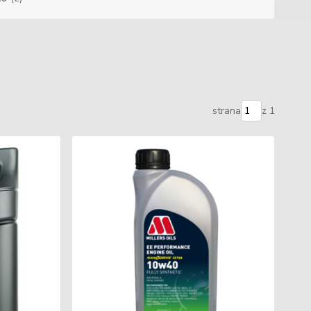
strana
z 1