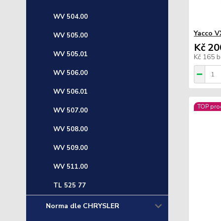
WV 504.00
Yacco V
WV 505.00
Kč 20
WV 505.01
Kč 165
b
WV 506.00
WV 506.01
TOP pro
WV 507.00
WV 508.00
WV 509.00
WV 511.00
TL 525 77
Norma dle CHRYSLER