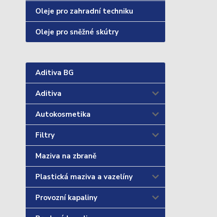
Oleje pro zahradní techniku
Oleje pro sněžné skútry
Aditiva BG
Aditiva
Autokosmetika
Filtry
Maziva na zbraně
Plastická maziva a vazelíny
Provozní kapaliny