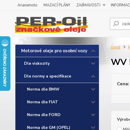
Arianemoto
MAZACÍ PLÁNY
ZAJÍMAVOSTI
INFORMAC
Úvod
M
Motorové oleje pro osobní vozy
WV 
Dle viskozity
Dle normy a specifikace
Cena:
Norma dle BMW
Norma dle FIAT
Norma dle FORD
Výrob
Norma dle GM (OPEL)
Mill