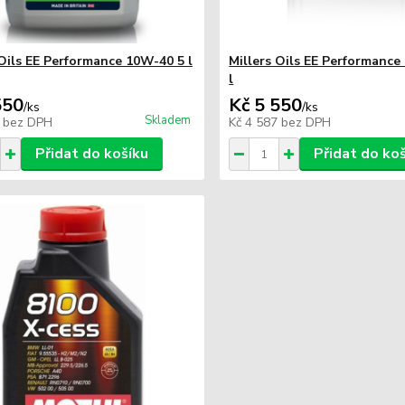
 Oils EE Performance 10W-40 5 l
Millers Oils EE Performanc
l
550
Kč 5 550
/
ks
/
ks
Skladem
1
bez DPH
Kč 4 587
bez DPH
Přidat do košíku
Přidat do ko