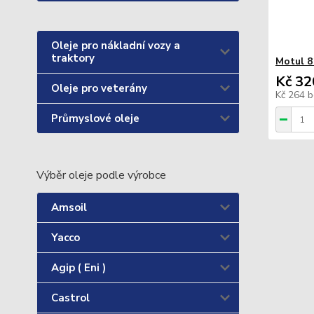
Oleje pro nákladní vozy a
traktory
Motul 8
Kč 32
Oleje pro veterány
Kč 264
b
Průmyslové oleje
Výběr oleje podle výrobce
Amsoil
Yacco
Agip ( Eni )
Castrol