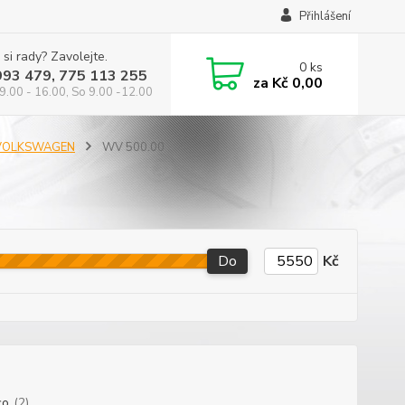
Přihlášení
 si rady? Zavolejte.
0
ks
993 479, 775 113 255
za
Kč 0,00
9.00 - 16.00, So 9.00 -12.00
 VOLKSWAGEN
WV 500.00
Do
Kč
co
(2)