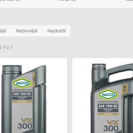
jší
Nejlevnější
Nejdražší
1-7 z 7