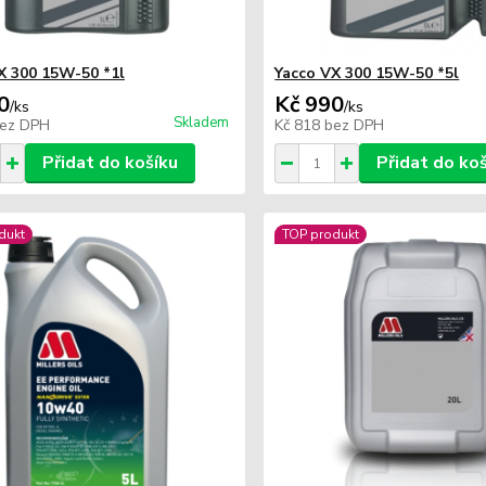
X 300 15W-50 *1l
Yacco VX 300 15W-50 *5l
0
Kč 990
/
ks
/
ks
Skladem
ez DPH
Kč 818
bez DPH
Přidat do košíku
Přidat do ko
dukt
TOP produkt