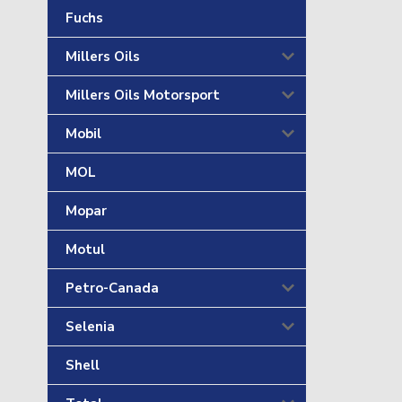
Fuchs
Millers Oils
Millers Oils Motorsport
Mobil
MOL
Mopar
Motul
Petro-Canada
Selenia
Shell