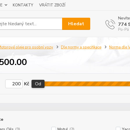
E
KONTAKTY
VRÁTIT ZBOŽÍ
Nevíte
Hledat
774 
Po-Pá 
otorové oleje pro osobní vozy
Dle normy a specifikace
Norma dle
500.00
Kč
Od
ce
ers Oils
(3)
Motul
(2)
Yac