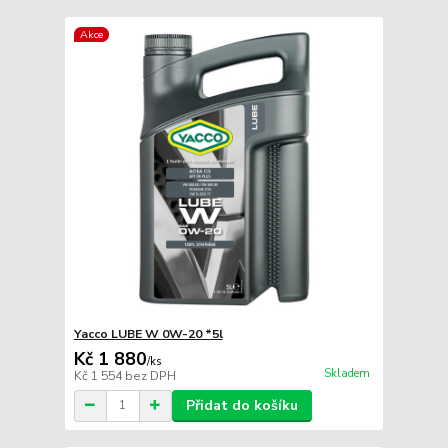
Akce
Yacco LUBE W 0W-20 *5l
Kč 1 880
/
ks
Skladem
Kč 1 554
bez DPH
Přidat do košíku