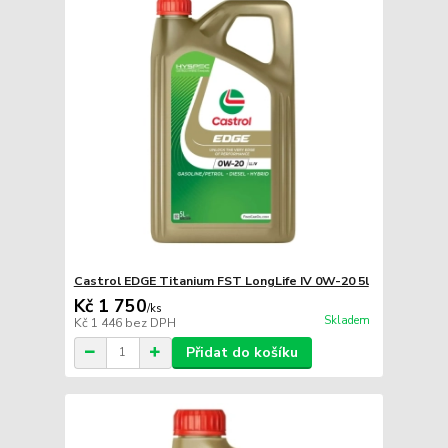
Castrol EDGE Titanium FST LongLife IV 0W-20 5l
Kč 1 750
/
ks
Skladem
Kč 1 446
bez DPH
Přidat do košíku