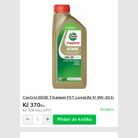
Castrol EDGE Titanium FST LongLife IV 0W-20 1l
Kč 370
/
ks
Skladem
Kč 306
bez DPH
Přidat do košíku