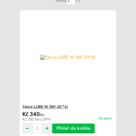
strana
z 1
Yacco LUBE W 0W-20 *1l
Kč 340
/
ks
Skladem
Kč 281
bez DPH
Přidat do košíku