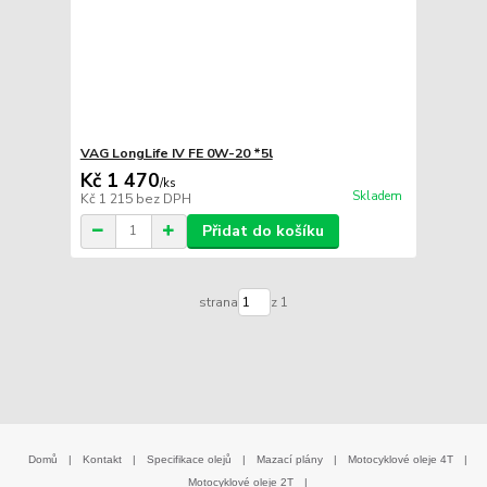
VAG LongLife IV FE 0W-20 *5l
Kč 1 470
/
ks
Skladem
Kč 1 215
bez DPH
Přidat do košíku
strana
z 1
Domů
|
Kontakt
|
Specifikace olejů
|
Mazací plány
|
Motocyklové oleje 4T
|
Motocyklové oleje 2T
|