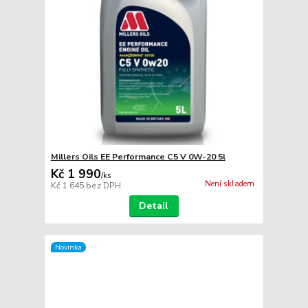
Millers Oils EE Performance C5 V 0W-20 5l
Kč 1 990
/
ks
Není skladem
Kč 1 645
bez DPH
Detail
Novinka