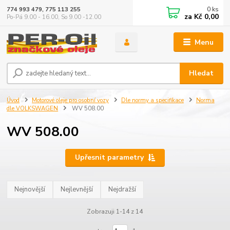
0
ks
774 993 479, 775 113 255
za
Kč 0,00
Po-Pá 9.00 - 16.00, So 9.00 -12.00
Menu
Hledat
Úvod
Motorové oleje pro osobní vozy
Dle normy a specifikace
Norma
dle VOLKSWAGEN
WV 508.00
WV 508.00
Upřesnit parametry
Nejnovější
Nejlevnější
Nejdražší
Zobrazuji 1-14 z 14