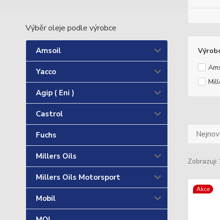
Výběr oleje podle výrobce
Amsoil
Výrob
Ams
Yacco
Mill
Agip ( Eni )
Castrol
Nejnově
Fuchs
Millers Oils
Zobrazuji 
Millers Oils Motorsport
Akce
Mobil
MOL