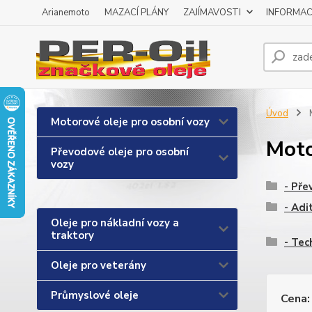
Arianemoto
MAZACÍ PLÁNY
ZAJÍMAVOSTI
INFORMAC
Úvod
M
Motorové oleje pro osobní vozy
Moto
Převodové oleje pro osobní
vozy
- Pře
- Adi
Oleje pro nákladní vozy a
traktory
- Tec
Oleje pro veterány
Průmyslové oleje
Cena: