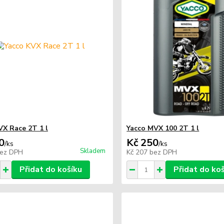
VX Race 2T 1 l
Yacco MVX 100 2T 1 l
0
Kč 250
/
ks
/
ks
Skladem
ez DPH
Kč 207
bez DPH
Přidat do košíku
Přidat do ko