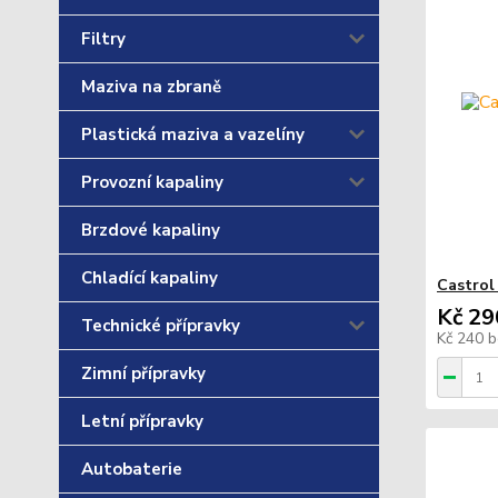
Filtry
Maziva na zbraně
Plastická maziva a vazelíny
Provozní kapaliny
Brzdové kapaliny
Chladící kapaliny
Castrol
Kč 29
Technické přípravky
Kč 240
b
Zimní přípravky
Letní přípravky
Autobaterie