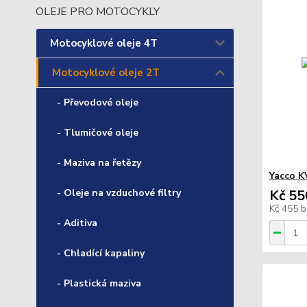
OLEJE PRO MOTOCYKLY
Motocyklové oleje 4T
Motocyklové oleje 2T
- Převodové oleje
- Tlumičové oleje
- Maziva na řetězy
Yacco K
- Oleje na vzduchové filtry
Kč 55
Kč 455
b
- Aditiva
- Chladící kapaliny
- Plastická maziva