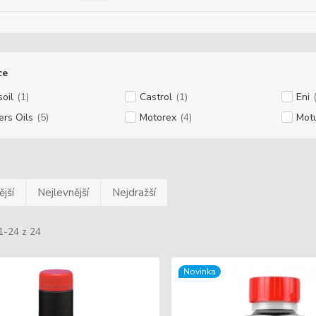
ce
oil
(1)
Castrol
(1)
Eni
ers Oils
(5)
Motorex
(4)
Mot
jší
Nejlevnější
Nejdražší
1-24 z 24
Novinka