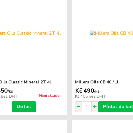
Oils Classic Mineral 2T 4l
Millers Oils CB 40 *1l
450
Kč 490
/
ks
/
ks
Není skladem
8
bez DPH
Kč 405
bez DPH
Detail
Přidat do ko