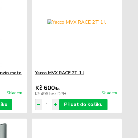
nzín moto
Yacco MVX RACE 2T 1 l
Kč 600
/
ks
Skladem
Skladem
Kč 496
bez DPH
šíku
Přidat do košíku