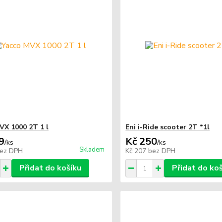
VX 1000 2T 1 l
Eni i-Ride scooter 2T *1l
9
Kč 250
/
ks
/
ks
Skladem
ez DPH
Kč 207
bez DPH
Přidat do košíku
Přidat do ko