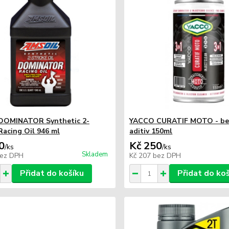
 DOMINATOR Synthetic 2-
YACCO CURATIF MOTO - be
Racing Oil 946 ml
aditiv 150ml
0
Kč 250
/
ks
/
ks
Skladem
ez DPH
Kč 207
bez DPH
Přidat do košíku
Přidat do ko