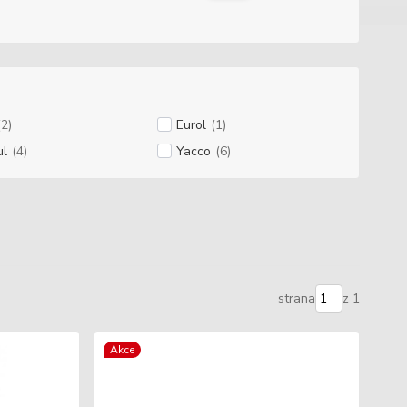
(2)
Eurol
(1)
ul
(4)
Yacco
(6)
strana
z 1
Akce