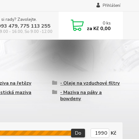
Přihlášení
 si rady? Zavolejte.
0
ks
993 479, 775 113 255
za
Kč 0,00
9.00 - 16.00, So 9.00 -12.00
ziva na řetězy
- Oleje na vzduchové filtry
astická maziva
- Maziva na páky a
bowdeny
Do
Kč