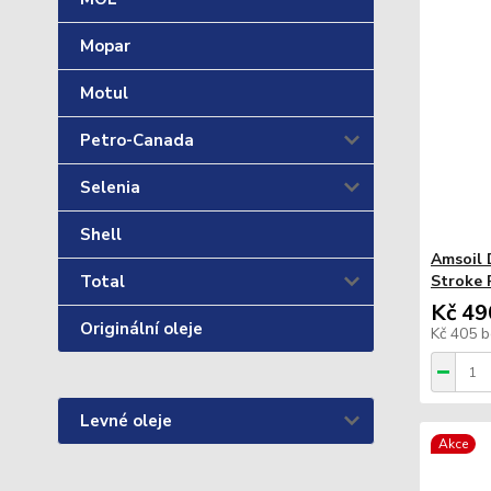
Mopar
Motul
Petro-Canada
Selenia
Shell
Amsoil
Total
Stroke 
Kč 49
Originální oleje
Kč 405
b
Levné oleje
Akce