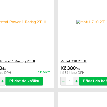
 Power 1 Racing 2T 1l
Motul 710 2T 1l
0
Kč 380
/
ks
/
ks
Skladem
ez DPH
Kč 314
bez DPH
Přidat do košíku
Přidat do ko