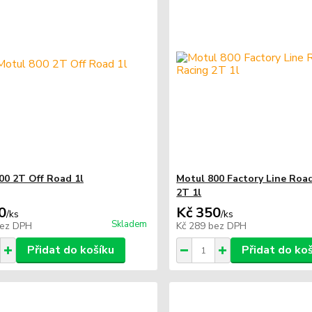
00 2T Off Road 1l
Motul 800 Factory Line Roa
2T 1l
0
Kč 350
/
ks
/
ks
Skladem
ez DPH
Kč 289
bez DPH
Přidat do košíku
Přidat do ko