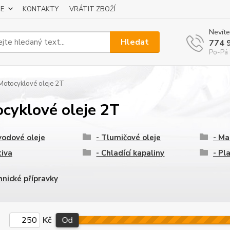
E
KONTAKTY
VRÁTIT ZBOŽÍ
Nevíte
Hledat
774 
Po-Pá 
otocyklové oleje 2T
cyklové oleje 2T
vodové oleje
- Tlumičové oleje
- Ma
tiva
- Chladící kapaliny
- Pl
hnické přípravky
Kč
Od