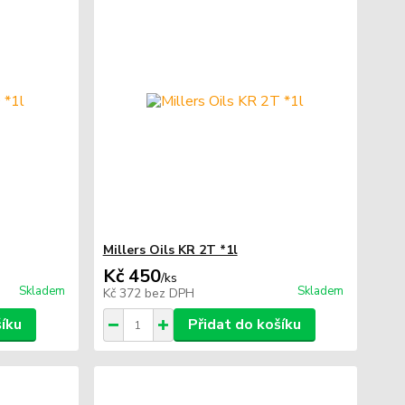
Millers Oils KR 2T *1l
Kč 450
/
ks
Skladem
Skladem
Kč 372
bez DPH
šíku
Přidat do košíku