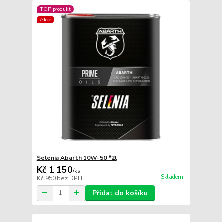
TOP produkt
Akce
Selenia Abarth 10W-50 *2l
Kč 1 150
/
ks
Skladem
Kč 950
bez DPH
Přidat do košíku