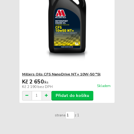
Millers Oils CFS NanoDrive NT+ 10W-50 *5l
Kč 2 650
/
ks
Skladem
Kč 2 190
bez DPH
Přidat do košíku
strana
z 1