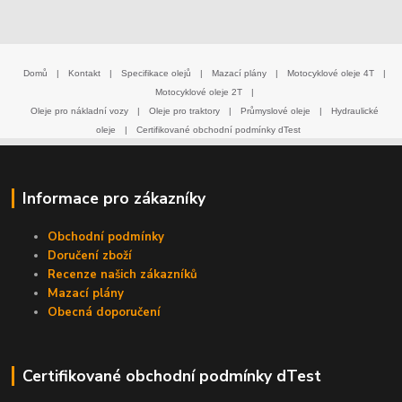
Domů
|
Kontakt
|
Specifikace olejů
|
Mazací plány
|
Motocyklové oleje 4T
|
Motocyklové oleje 2T
|
Oleje pro nákladní vozy
|
Oleje pro traktory
|
Průmyslové oleje
|
Hydraulické
oleje
|
Certifikované obchodní podmínky dTest
Informace pro zákazníky
Obchodní podmínky
Doručení zboží
Recenze našich zákazníků
Mazací plány
Obecná doporučení
Certifikované obchodní podmínky dTest