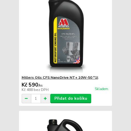
Millers Oils CFS NanoDrive NT+ 10W-50 *1l
Kč 590
/
ks
Skladem
Kč 488
bez DPH
Přidat do košíku