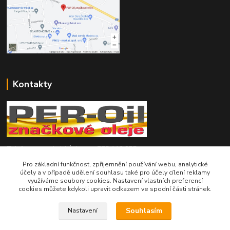
Kontakty
Telefon pro technické dotazy: 775 113 255
Pro základní funkčnost, zpříjemnění používání webu, analytické
Telefon do našeho obchodu : 774 993 479
účely a v případě udělení souhlasu také pro účely cílení reklamy
využíváme soubory cookies. Nastavení vlastních preferencí
cookies můžete kdykoli upravit odkazem ve spodní části stránek.
info@znackoveoleje.cz
Souhlasím
Nastavení