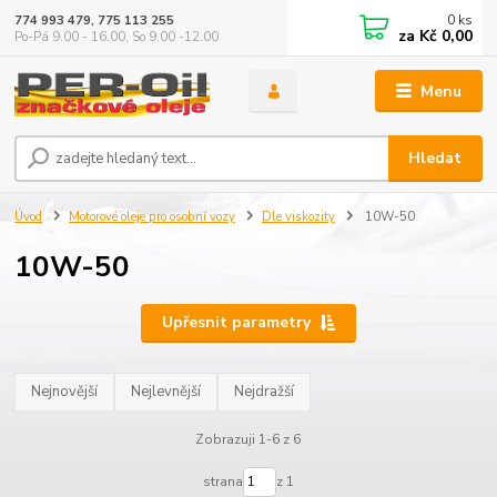
0
ks
774 993 479, 775 113 255
za
Kč 0,00
Po-Pá 9.00 - 16.00, So 9.00 -12.00
Menu
Hledat
Úvod
Motorové oleje pro osobní vozy
Dle viskozity
10W-50
10W-50
Upřesnit parametry
Nejnovější
Nejlevnější
Nejdražší
Zobrazuji 1-6 z 6
strana
z 1