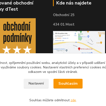
kované obchodní
Kde nás najdete
ky dTest
Obchodní 25
434 01 Most
čnost, zpříjemnění používání webu, analytické účely a v případě udělení
y využíváme soubory cookies. Nastavení vlastních preferencí cookies mů
odkazem ve spodní části stránek.
Souhlasím
Nastavení
Souhlas můžete odmítnout
zde
.