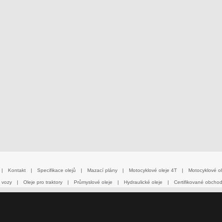
|
Kontakt
|
Specifikace olejů
|
Mazací plány
|
Motocyklové oleje 4T
|
Motocyklové ol
 vozy
|
Oleje pro traktory
|
Průmyslové oleje
|
Hydraulické oleje
|
Certifikované obcho