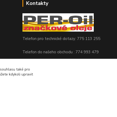
Kontakty
Telefon pro technické dotazy: 775 113 255
Telefon do našeho obchodu : 774 993 479
info@znackoveoleje.cz
 souhlasu také pro
žete kdykoli upravit
Vytvořeno na
Eshop-rychle.cz