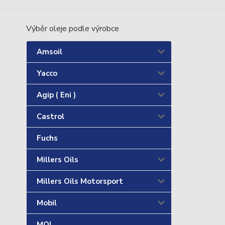
Výběr oleje podle výrobce
Amsoil
Yacco
Agip ( Eni )
Castrol
Fuchs
Millers Oils
Millers Oils Motorsport
Mobil
MOL