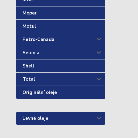
Mopar
Motul
Petro-Canada
Selenia
Shell
Total
Originální oleje
Levné oleje