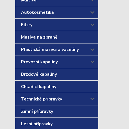
Aditiva
Autokosmetika
Filtry
Maziva na zbraně
Plastická maziva a vazelíny
Provozní kapaliny
Brzdové kapaliny
Chladící kapaliny
Technické přípravky
Zimní přípravky
Letní přípravky