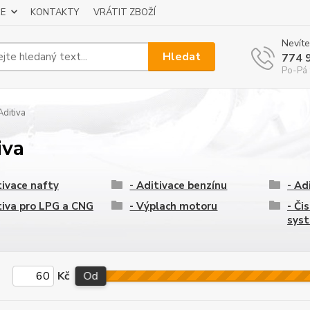
E
KONTAKTY
VRÁTIT ZBOŽÍ
Nevíte
Hledat
774 
Po-Pá 
ditiva
iva
tivace nafty
- Aditivace benzínu
- Ad
tiva pro LPG a CNG
- Výplach motoru
- Či
sys
Kč
Od