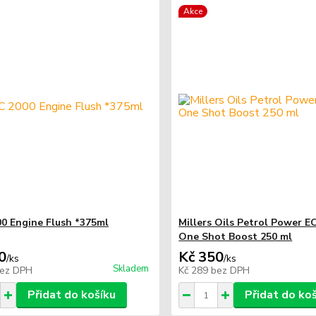
Akce
0 Engine Flush *375ml
Millers Oils Petrol Power
One Shot Boost 250 ml
0
Kč 350
/
ks
/
ks
Skladem
ez DPH
Kč 289
bez DPH
Přidat do košíku
Přidat do ko