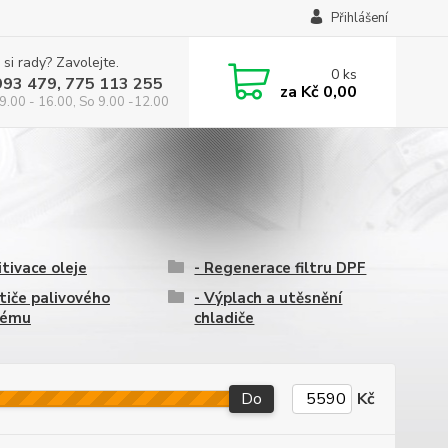
Přihlášení
 si rady? Zavolejte.
0
ks
993 479, 775 113 255
za
Kč 0,00
9.00 - 16.00, So 9.00 -12.00
itivace oleje
- Regenerace filtru DPF
stiče palivového
- Výplach a utěsnění
tému
chladiče
Do
Kč