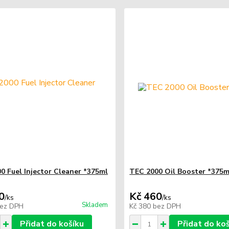
0 Fuel Injector Cleaner *375ml
TEC 2000 Oil Booster *375m
0
Kč 460
/
ks
/
ks
Skladem
ez DPH
Kč 380
bez DPH
Přidat do košíku
Přidat do ko