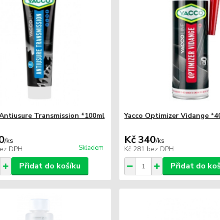
ntiusure Transmission *100ml
Yacco Optimizer Vidange *4
0
Kč 340
/
ks
/
ks
Skladem
ez DPH
Kč 281
bez DPH
Přidat do košíku
Přidat do ko