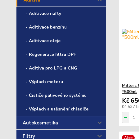
Aditiva
- Aditivace nafty
- Aditivace benzínu
- Aditivace oleje
- Regenerace filtru DPF
- Aditiva pro LPG a CNG
- Výplach motoru
Millers
*500ml
- Čističe palivového systému
Kč 65
Kč 537
b
- Výplach a utěsnění chladiče
Autokosmetika
Filtry
Akce