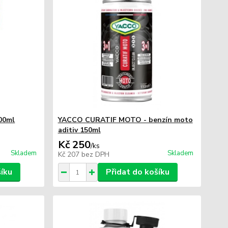
00ml
YACCO CURATIF MOTO - benzín moto
aditiv 150ml
Kč 250
/
ks
Skladem
Skladem
Kč 207
bez DPH
šíku
Přidat do košíku