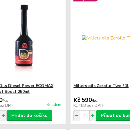
 Oils Diesel Power ECOMAX
Millers oils Zeroflo Two *1l
t Boost 250ml
0
Kč 590
/
ks
/
ks
Skladem
ez DPH
Kč 488
bez DPH
Přidat do košíku
Přidat do ko