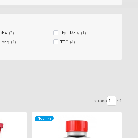
lube
(3)
Liqui Moly
(1)
-Long
(1)
TEC
(4)
strana
z 1
Novinka