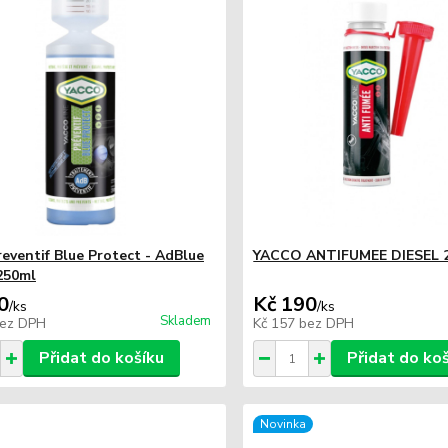
reventif Blue Protect - AdBlue
YACCO ANTIFUMEE DIESEL 
*250ml
0
Kč 190
/
ks
/
ks
Skladem
ez DPH
Kč 157
bez DPH
Přidat do košíku
Přidat do ko
Novinka