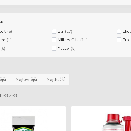
ce
oil
(5)
BG
(27)
Eko
tec
(1)
Millers Oils
(11)
Pro
(6)
Yacco
(5)
jší
Nejlevnější
Nejdražší
1-69 z 69