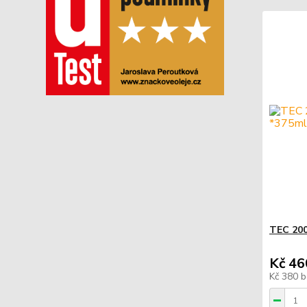
TEC 200
Kč 46
Kč 380
b