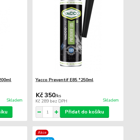
200ml
Yacco Preventif E85 *250ml
Kč 350
/
ks
Skladem
Skladem
Kč 289
bez DPH
šíku
Přidat do košíku
Akce