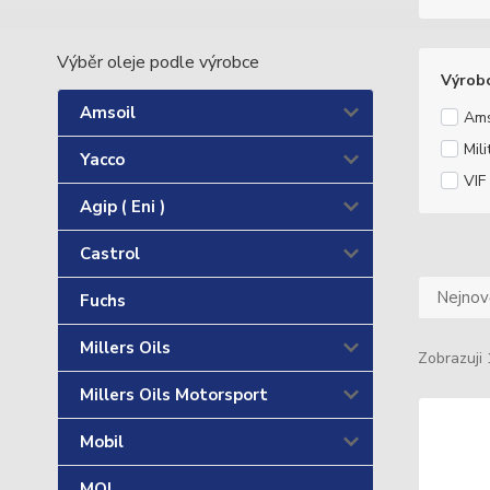
Výběr oleje podle výrobce
Výrob
Amsoil
Ams
Mili
Yacco
VIF
Agip ( Eni )
Castrol
Nejnově
Fuchs
Millers Oils
Zobrazuji 
Millers Oils Motorsport
Mobil
MOL