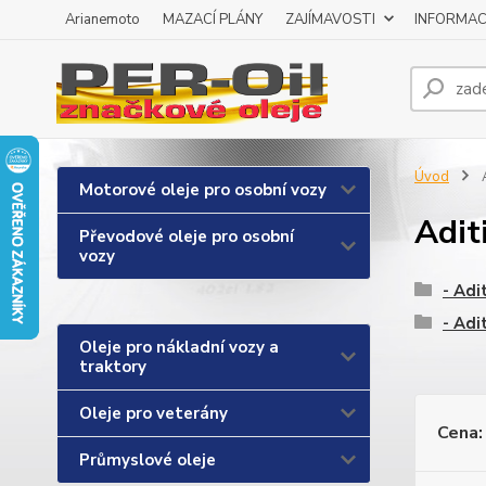
Arianemoto
MAZACÍ PLÁNY
ZAJÍMAVOSTI
INFORMAC
Úvod
A
Motorové oleje pro osobní vozy
Adit
Převodové oleje pro osobní
vozy
- Adi
- Adi
Oleje pro nákladní vozy a
traktory
Oleje pro veterány
Cena:
Průmyslové oleje