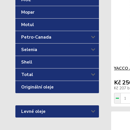
Mopar
Motul
Petro-Canada
Selenia
Shell
YACCO A
Total
Kč 25
Originální oleje
Kč 207
b
Levné oleje