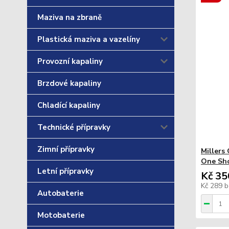
Maziva na zbraně
Plastická maziva a vazelíny
Provozní kapaliny
Brzdové kapaliny
Chladící kapaliny
Technické přípravky
Zimní přípravky
Millers
One Sho
Letní přípravky
Kč 35
Kč 289
b
Autobaterie
Motobaterie