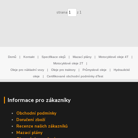
strana
z 1
Domů
|
Kontakt
|
Specifikace olejů
|
Mazací plány
|
Motocyklové oleje 4T
|
Motocyklové oleje 2T
|
Oleje pro nákladní vozy
|
Oleje pro traktory
|
Průmyslové oleje
|
Hydraulické
oleje
|
Certifikované obchodní podmínky dTest
Informace pro zákazníky
Obchodní podmínky
Doručení zboží
Recenze našich zákazníků
Mazací plány