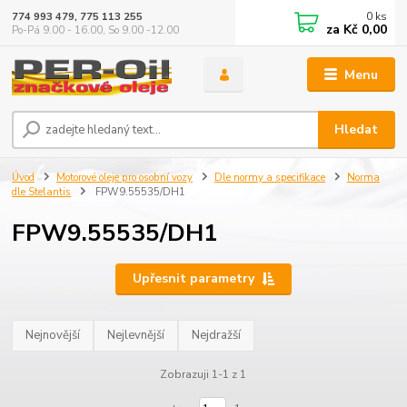
0
ks
774 993 479, 775 113 255
za
Kč 0,00
Po-Pá 9.00 - 16.00, So 9.00 -12.00
Menu
Hledat
Úvod
Motorové oleje pro osobní vozy
Dle normy a specifikace
Norma
dle Stelantis
FPW9.55535/DH1
FPW9.55535/DH1
Upřesnit parametry
Nejnovější
Nejlevnější
Nejdražší
Zobrazuji 1-1 z 1