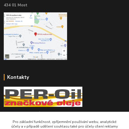
434 01 Most
Kontakty
Telefon pro technické dotazy: 775 113 255
Pro základní funkčnost, zpříjemnění používání webu, analytické
Telefon do našeho obchodu : 774 993 479
účely a v případě udělení souhlasu také pro účely cílení reklamy