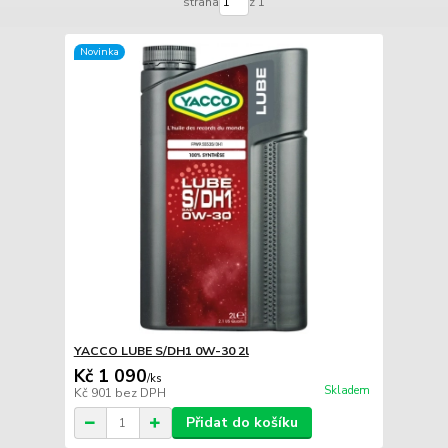
strana
z 1
Novinka
YACCO LUBE S/DH1 0W-30 2l
Kč 1 090
/
ks
Skladem
Kč 901
bez DPH
Přidat do košíku