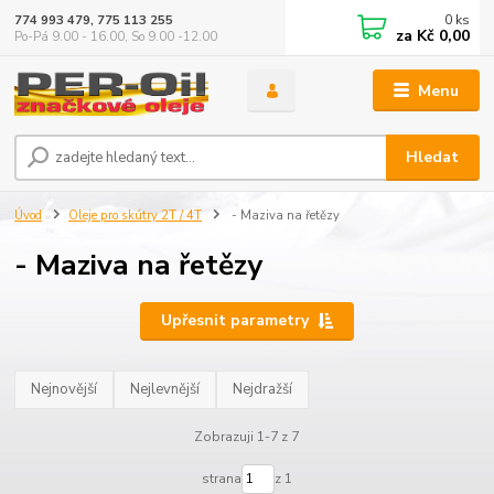
0
ks
774 993 479, 775 113 255
za
Kč 0,00
Po-Pá 9.00 - 16.00, So 9.00 -12.00
Menu
Hledat
Úvod
Oleje pro skútry 2T / 4T
- Maziva na řetězy
- Maziva na řetězy
Upřesnit parametry
Nejnovější
Nejlevnější
Nejdražší
Zobrazuji 1-7 z 7
strana
z 1