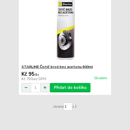
STARLINE Čistič brzd bez acetonu 600ml
Kč 95
/
ks
Skladem
Kč 79
bez DPH
Přidat do košíku
strana
z 1