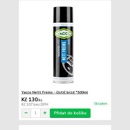
Yacco Nett Freins - čistič brzd *500ml
Kč 130
/
ks
Skladem
Kč 107
bez DPH
Přidat do košíku