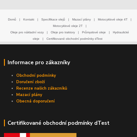
Domů
|
Kontakt
|
Specifikace olejů
|
Mazací plány
|
Motocyklové oleje 4T
|
Motocyklové oleje 2T
|
Oleje pro nákladní vozy
|
Oleje pro traktory
|
Průmyslové oleje
|
Hydraulické
oleje
|
Certifikované obchodní podmínky dTest
Informace pro zákazníky
Obchodní podmínky
Doručení zboží
Recenze našich zákazníků
Mazací plány
Obecná doporučení
Certifikované obchodní podmínky dTest