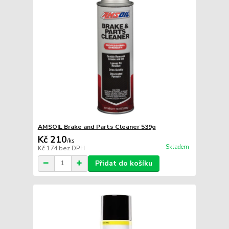
AMSOIL Brake and Parts Cleaner 539g
Kč 210
/
ks
Skladem
Kč 174
bez DPH
Přidat do košíku