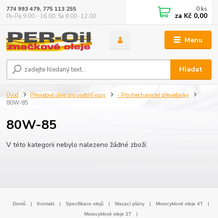
0
ks
774 993 479, 775 113 255
za
Kč 0,00
Po-Pá 9.00 - 16.00, So 9.00 -12.00
Menu
Hledat
Úvod
Převodové oleje pro osobní vozy
- Pro mechanické převodovky
80W-85
80W-85
V této kategorii nebylo nalezeno žádné zboží.
Domů
|
Kontakt
|
Specifikace olejů
|
Mazací plány
|
Motocyklové oleje 4T
|
Motocyklové oleje 2T
|