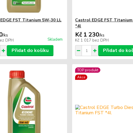
 EDGE FST Titanium 5W-30 LL
Castrol EDGE FST Titanium
*4l
0
Kč 1 230
/
ks
/
ks
Skladem
ez DPH
Kč 1 017
bez DPH
Přidat do košíku
Přidat do ko
TOP produkt
Akce