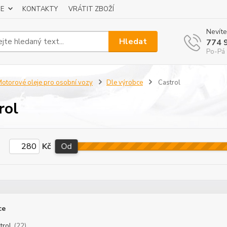
E
KONTAKTY
VRÁTIT ZBOŽÍ
Nevíte
Hledat
774 
Po-Pá 
otorové oleje pro osobní vozy
Dle výrobce
Castrol
rol
Kč
Od
ce
trol
(22)