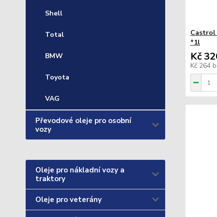
Shell
Castrol
Total
*1l
Kč 32
BMW
Kč 264
b
Toyota
VAG
Převodové oleje pro osobní
vozy
Oleje pro nákladní vozy a
traktory
Oleje pro veterány