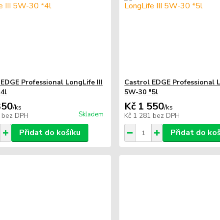
 EDGE Professional LongLife III
Castrol EDGE Professional Lo
4l
5W-30 *5l
350
Kč 1 550
/
ks
/
ks
Skladem
6
bez DPH
Kč 1 281
bez DPH
Přidat do košíku
Přidat do ko