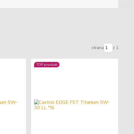
strana
z 1
TOP produkt