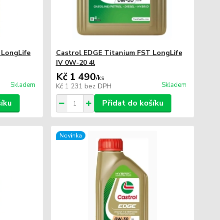
 LongLife
Castrol EDGE Titanium FST LongLife
IV 0W-20 4l
Kč 1 490
/
ks
Skladem
Skladem
Kč 1 231
bez DPH
šíku
Přidat do košíku
Novinka