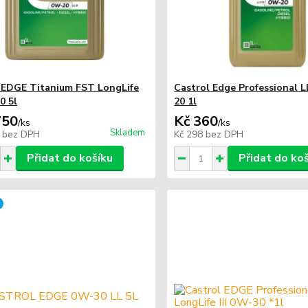
 EDGE Titanium FST LongLife
Castrol Edge Professional L
0 5l
20 1l
750
Kč 360
/
ks
/
ks
Skladem
6
bez DPH
Kč 298
bez DPH
Přidat do košíku
Přidat do ko