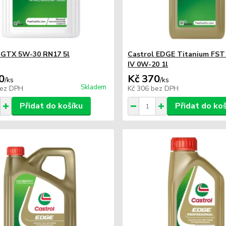
 GTX 5W-30 RN17 5l
Castrol EDGE Titanium FST
IV 0W-20 1l
0
Kč 370
/
ks
/
ks
Skladem
ez DPH
Kč 306
bez DPH
Přidat do košíku
Přidat do ko