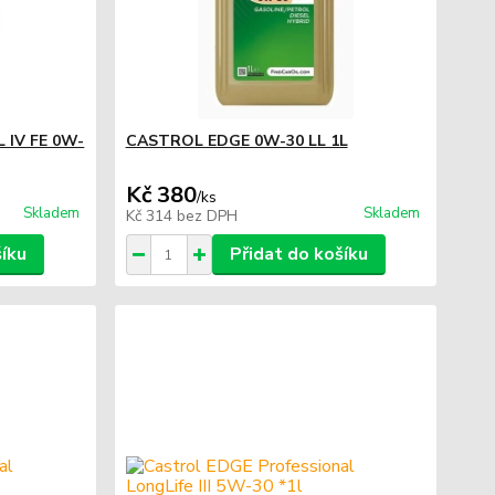
L IV FE 0W-
CASTROL EDGE 0W-30 LL 1L
Kč 380
/
ks
Skladem
Skladem
Kč 314
bez DPH
šíku
Přidat do košíku