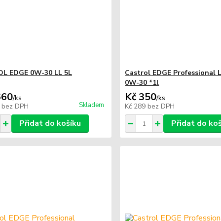
L EDGE 0W-30 LL 5L
Castrol EDGE Professional Lo
0W-30 *1l
660
Kč 350
/
ks
/
ks
Skladem
2
bez DPH
Kč 289
bez DPH
Přidat do košíku
Přidat do ko