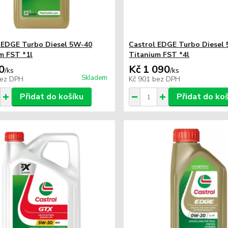
 EDGE Turbo Diesel 5W-40
Castrol EDGE Turbo Diesel
m FST *1l
Titanium FST *4l
0
Kč 1 090
/
ks
/
ks
Skladem
ez DPH
Kč 901
bez DPH
Přidat do košíku
Přidat do ko