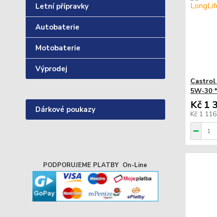
Letní přípravky
Autobaterie
Motobaterie
Výprodej
Castrol
5W-30 *
Kč 1 
Dárkové poukazy
Kč 1 11
PODPORUJEME PLATBY On-Line