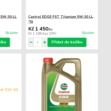
 5W-30 LL
Castrol EDGE FST Titanium 5W-30 LL
*5l
Kč 1 450
/
ks
Skladem
Skladem
Kč 1 198
bez DPH
šíku
Přidat do košíku