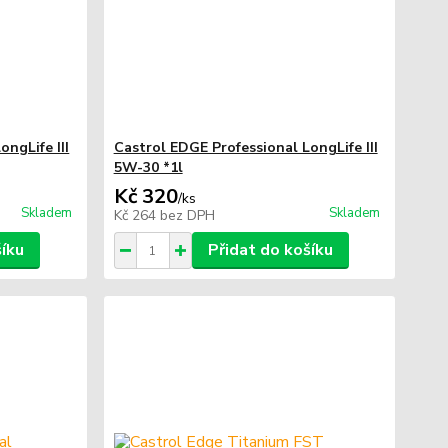
ngLife III
Castrol EDGE Professional LongLife III
5W-30 *1l
Kč 320
/
ks
Skladem
Skladem
Kč 264
bez DPH
šíku
Přidat do košíku