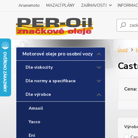
Arianemoto
MAZACÍ PLÁNY
ZAJÍMAVOSTI
INFORMAC
Úvod
M
Motorové oleje pro osobní vozy
Cast
Dle viskozity
Dle normy a specifikace
Cena:
Dle výrobce
Amsoil
Yacco
Výrob
Eni
Cas