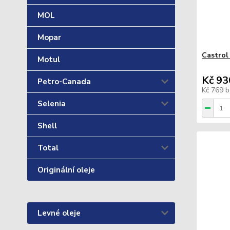
MOL
Mopar
Castrol
Motul
Kč 93
Petro-Canada
Kč 769
b
Selenia
Shell
Total
Originální oleje
Levné oleje