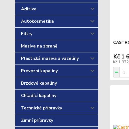
Aditiva
Autokosmetika
Filtry
CASTRO
Maziva na zbraně
Kč 1 
Plastická maziva a vazelíny
Kč 1 37
Provozní kapaliny
Brzdové kapaliny
Chladící kapaliny
Technické přípravky
Zimní přípravky