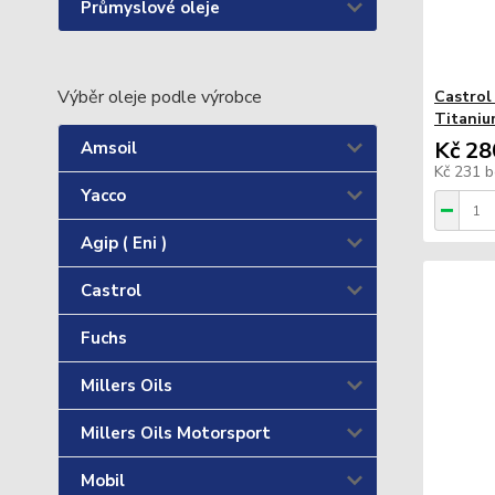
Průmyslové oleje
Výběr oleje podle výrobce
Castrol
Titaniu
Kč 28
Amsoil
Kč 231
b
Yacco
Agip ( Eni )
Castrol
Fuchs
Millers Oils
Millers Oils Motorsport
Mobil