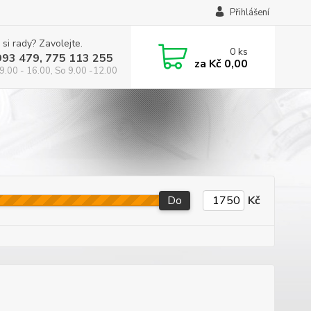
Přihlášení
 si rady? Zavolejte.
0
ks
993 479, 775 113 255
za
Kč 0,00
9.00 - 16.00, So 9.00 -12.00
Do
Kč