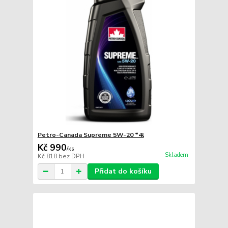
Petro-Canada Supreme 5W-20 *4l
Kč 990
/
ks
Skladem
Kč 818
bez DPH
Přidat do košíku