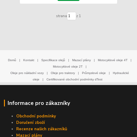
strana
z 1
Domů
|
Kontakt
|
Specifikace olejů
|
Mazací plány
|
Motocyklové oleje 4T
|
Motocyklové oleje 2T
|
Oleje pro nákladní vozy
|
Oleje pro traktory
|
Průmyslové oleje
|
Hydraulické
oleje
|
Certifikované obchodní podmínky dTest
Informace pro zákazníky
Obchodní podmínky
Doručení zboží
Recenze našich zákazníků
Mazací plány