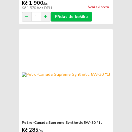
Kč 1 900
/
ks
Není skladem
Kč 1 570
bez DPH
Přidat do košíku
Petro-Canada Supreme Synthetic 5W-30 *1l
Kč 285
/
ks