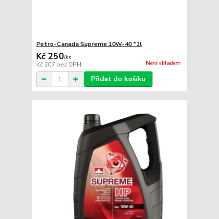
Petro-Canada Supreme 10W-40 *1l
Kč 250
/
ks
Není skladem
Kč 207
bez DPH
Přidat do košíku