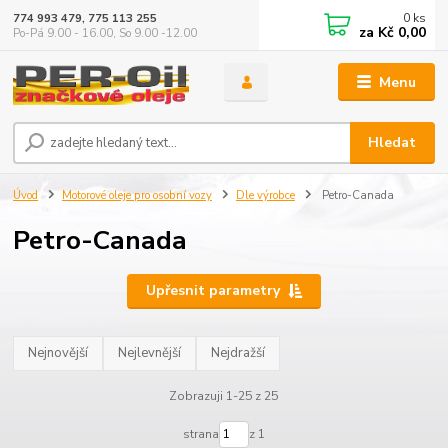
0
ks
774 993 479, 775 113 255
za
Kč 0,00
Po-Pá 9.00 - 16.00, So 9.00 -12.00
Menu
Hledat
Úvod
Motorové oleje pro osobní vozy
Dle výrobce
Petro-Canada
Petro-Canada
Upřesnit parametry
Nejnovější
Nejlevnější
Nejdražší
Zobrazuji 1-25 z 25
strana
z 1