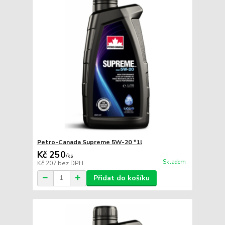
Petro-Canada Supreme 5W-20 *1l
Kč 250
/
ks
Skladem
Kč 207
bez DPH
Přidat do košíku