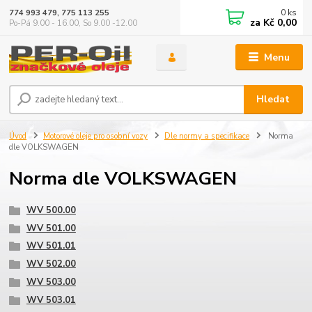
0
ks
774 993 479, 775 113 255
za
Kč 0,00
Po-Pá 9.00 - 16.00, So 9.00 -12.00
Menu
Hledat
Úvod
Motorové oleje pro osobní vozy
Dle normy a specifikace
Norma
dle VOLKSWAGEN
Norma dle VOLKSWAGEN
WV 500.00
WV 501.00
WV 501.01
WV 502.00
WV 503.00
WV 503.01