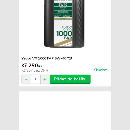
Yacco VX 1000 FAP 5W-40 *1l
Kč 250
/
ks
Skladem
Kč 207
bez DPH
Přidat do košíku