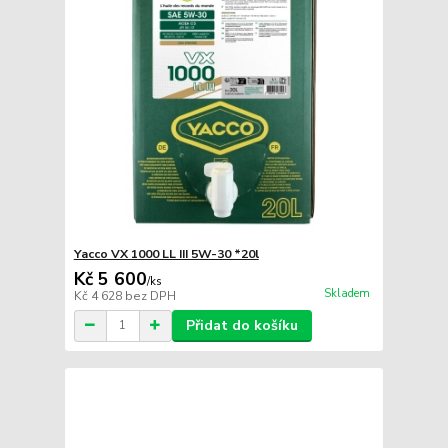
Yacco VX 1000 LL III 5W-30 *20l
Kč 5 600
/
ks
Skladem
Kč 4 628
bez DPH
Přidat do košíku