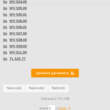
WV 504.00
WV 505.00
WV 505.01
WV 506.00
WV 506.01
WV 507.00
WV 508.00
WV 509.00
WV 511.00
TL 525 77
Upřesnit parametry
Nejnovější
Nejlevnější
Nejdražší
Zobrazuji 1-72 z 108
strana
z 2
další