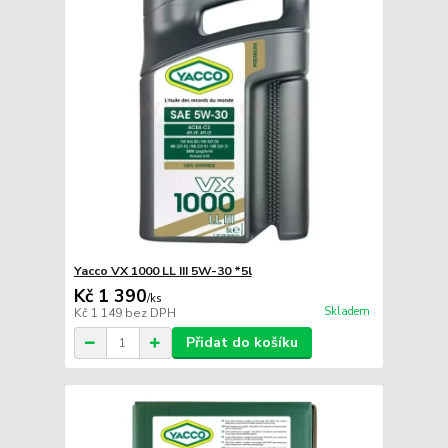
Yacco VX 1000 LL III 5W-30 *5l
Kč 1 390
/
ks
Skladem
Kč 1 149
bez DPH
Přidat do košíku