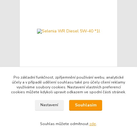
Pro základní funkčnost, zpříjemnění používání webu, analytické
Selenia WR Diesel 5W-40 *1l
účely a v případě udělení souhlasu také pro účely cílení reklamy
využíváme soubory cookies. Nastavení vlastních preferencí
Kč 260
/
ks
cookies můžete kdykoli upravit odkazem ve spodní části stránek.
Skladem
Kč 215
bez DPH
Přidat do košíku
Souhlasím
Nastavení
Souhlas můžete odmítnout
zde
.