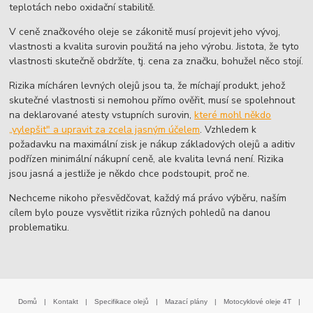
teplotách nebo oxidační stabilitě.
V ceně značkového oleje se zákonitě musí projevit jeho vývoj,
vlastnosti a kvalita surovin použitá na jeho výrobu. Jistota, že tyto
vlastnosti skutečně obdržíte, tj. cena za značku, bohužel něco stojí.
Rizika mícháren levných olejů jsou ta, že míchají produkt, jehož
skutečné vlastnosti si nemohou přímo ověřit, musí se spolehnout
na deklarované atesty vstupních surovin,
které mohl někdo
„vylepšit" a upravit za zcela jasným účelem
. Vzhledem k
požadavku na maximální zisk je nákup základových olejů a aditiv
podřízen minimální nákupní ceně, ale kvalita levná není. Rizika
jsou jasná a jestliže je někdo chce podstoupit, proč ne.
Nechceme nikoho přesvědčovat, každý má právo výběru, naším
cílem bylo pouze vysvětlit rizika různých pohledů na danou
problematiku.
Domů
|
Kontakt
|
Specifikace olejů
|
Mazací plány
|
Motocyklové oleje 4T
|