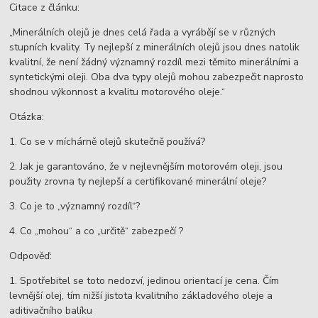
Citace z článku:
„Minerálních olejů je dnes celá řada a vyrábějí se v různých
stupních kvality. Ty nejlepší z minerálních olejů jsou dnes natolik
kvalitní, že není žádný významný rozdíl mezi těmito minerálními a
syntetickými oleji. Oba dva typy olejů mohou zabezpečit naprosto
shodnou výkonnost a kvalitu motorového oleje.“
Otázka:
1. Co se v míchárně olejů skutečně používá?
2.
Jak je garantováno, že v nejlevnějším motorovém oleji, jsou
použity zrovna ty nejlepší a certifikované minerální oleje?
3. Co je to
„významný rozdíl“?
4. Co „mohou“ a co „určitě“ zabezpečí ?
Odpověď:
1. Spotřebitel se toto nedozví, jedinou orientací je cena. Čím
levnější olej, tím nižší jistota kvalitního základového oleje a
aditivačního balíku