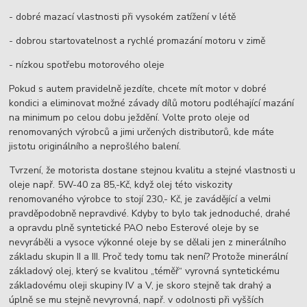
- dobré mazací vlastnosti při vysokém zatížení v létě
- dobrou startovatelnost a rychlé promazání motoru v zimě
- nízkou spotřebu motorového oleje
Pokud s autem pravidelně jezdíte, chcete mít motor v dobré
kondici a eliminovat možné závady dílů motoru podléhající mazání
na minimum po celou dobu ježdění. Volte proto oleje od
renomovaných výrobců a jimi určených distributorů, kde máte
jistotu originálního a neprošlého balení.
Tvrzení, že motorista dostane stejnou kvalitu a stejné vlastnosti u
oleje např. 5W-40 za 85,-Kč, když olej této viskozity
renomovaného výrobce to stojí 230,- Kč, je zavádějící a velmi
pravděpodobně nepravdivé. Kdyby to bylo tak jednoduché, drahé
a opravdu plně syntetické PAO nebo Esterové oleje by se
nevyráběli a vysoce výkonné oleje by se dělali jen z minerálního
základu skupin II a III.
Proč tedy tomu tak není? Protože minerální
základový olej, který se kvalitou „téměř“ vyrovná syntetickému
základovému oleji skupiny IV a V,
je skoro stejně tak drahý a
úplně se mu stejně nevyrovná, např. v odolnosti při vyšších