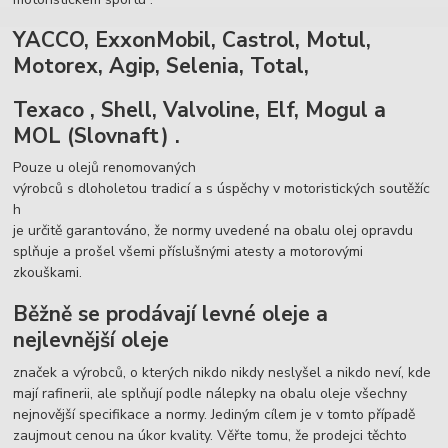
YACCO, ExxonMobil, Castrol, Motul,
Motorex, Agip, Selenia, Total,
Texaco , Shell, Valvoline, Elf, Mogul a
MOL (Slovnaft) .
Pouze u olejů renomovaných
výrobců s dloholetou tradicí a s úspěchy v motoristických soutěžíc
h
je určitě garantováno, že normy uvedené na obalu olej opravdu
splňuje a prošel všemi příslušnými atesty a motorovými
zkouškami.
Běžně se prodávají levné oleje a
nejlevnější oleje
značek a výrobců, o kterých nikdo nikdy neslyšel a nikdo neví, kde
mají rafinerii, ale splňují podle nálepky na obalu oleje všechny
nejnovější specifikace a normy. Jediným cílem je v tomto případě
zaujmout cenou na úkor kvality. Věřte tomu, že prodejci těchto