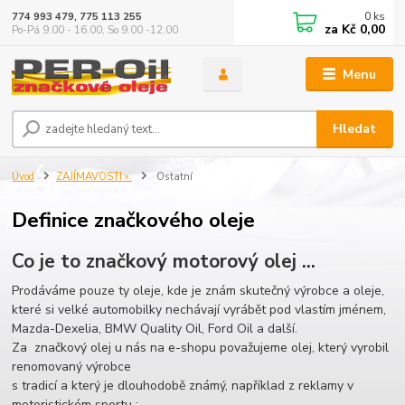
0
ks
774 993 479, 775 113 255
za
Kč 0,00
Po-Pá 9.00 - 16.00, So 9.00 -12.00
Menu
Hledat
Úvod
ZAJÍMAVOSTI »
Ostatní
Definice značkového oleje
Co je to značkový motorový olej ...
Prodáváme pouze ty oleje, kde je znám skutečný výrobce a oleje,
které si velké automobilky nechávají vyrábět pod vlastím jménem,
Mazda-Dexelia, BMW Quality Oil, Ford Oil a další.
Za značkový olej u nás na e-shopu považujeme olej, který vyrobil
renomovaný výrobce
s tradicí a který je dlouhodobě známý, například z reklamy v
motoristickém sportu :