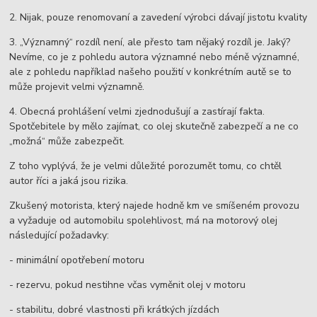
2. Nijak, pouze renomovaní a zavedení výrobci dávají jistotu kvality
3. „Významný“ rozdíl není, ale přesto tam nějaký rozdíl je. Jaký?
Nevíme, co je z pohledu autora významné nebo méně významné,
ale z pohledu například našeho použití v konkrétním autě se to
může projevit velmi významně.
4. Obecná prohlášení velmi zjednodušují a zastírají fakta.
Spotčebitele by mělo zajímat, co olej skutečně zabezpečí a ne co
„možná“ může zabezpečit.
Z toho vyplývá, že je velmi důležité porozumět tomu, co chtěl
autor říci a jaká jsou rizika.
Zkušený motorista, který najede hodně km ve smíšeném provozu
a vyžaduje od automobilu spolehlivost, má na motorový olej
následující požadavky:
- minimální opotřebení motoru
- rezervu, pokud nestihne včas vyměnit olej v motoru
- stabilitu, dobré vlastnosti při krátkých jízdách