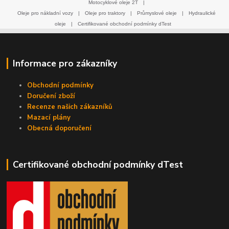
Motocyklové oleje 2T
|
Oleje pro nákladní vozy
|
Oleje pro traktory
|
Průmyslové oleje
|
Hydraulické
oleje
|
Certifikované obchodní podmínky dTest
Informace pro zákazníky
Obchodní podmínky
Doručení zboží
Recenze našich zákazníků
Mazací plány
Obecná doporučení
Certifikované obchodní podmínky dTest