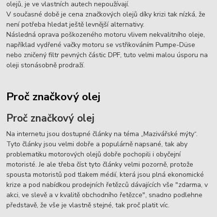
olejů, je ve vlastních autech nepoužívají.
V současné době je cena značkových olejů díky krizi tak nízká, že
není potřeba hledat ještě levnější alternativy.
Následná oprava poškozeného motoru vlivem nekvalitního oleje,
například vydřené vačky motoru se vstřikováním Pumpe-Düse
nebo zničený filtr pevných částic DPF, tuto velmi malou úsporu na
oleji stonásobně prodraží.
Proč značkový olej
Proč značkový olej
Na internetu jsou dostupné články na téma „Mazivářské mýty“.
Tyto články jsou velmi dobře a populárně napsané, tak aby
problematiku motorových olejů dobře pochopili i obyčejní
motoristé. Je ale třeba číst tyto články velmi pozorně, protože
spousta motoristů pod tlakem médií, která jsou plná ekonomické
krize a pod nabídkou prodejních řetězců dávajících vše "zdarma, v
akci, ve slevě a v kvalitě obchodního řetězce", snadno podlehne
představě, že vše je vlastně stejné, tak proč platit víc.