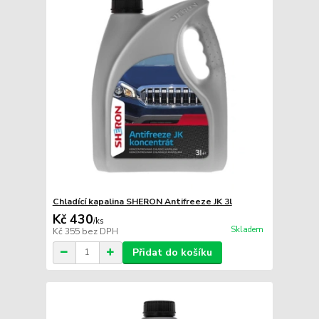
Chladící kapalina SHERON Antifreeze JK 3l
Kč 430
/
ks
Skladem
Kč 355
bez DPH
Přidat do košíku