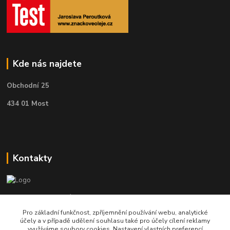
Kde nás najdete
Obchodní 25
434 01 Most
Kontakty
Telefon pro technické dotazy: 775 113 255
Pro základní funkčnost, zpříjemnění používání webu, analytické
Telefon do našeho obchodu : 774 993 479
účely a v případě udělení souhlasu také pro účely cílení reklamy
využíváme soubory cookies. Nastavení vlastních preferencí