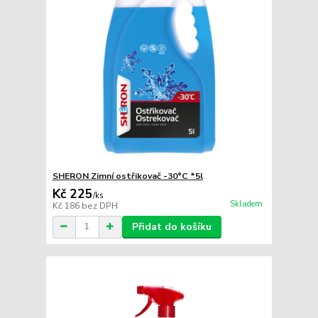
SHERON Zimní ostřikovač -30°C *5l
Kč 225
/
ks
Skladem
Kč 186
bez DPH
Přidat do košíku