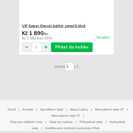
VIF Super Diesel Aditiv, zimní 5 litrů
Kč 1 890
/
ks
Skladem
Kč 1 562
bez DPH
Přidat do košíku
strana
z 1
Domů
|
Kontakt
|
Specifikace olejů
|
Mazací plány
|
Motocyklové oleje 4T
|
Motocyklové oleje 2T
|
Oleje pro nákladní vozy
|
Oleje pro traktory
|
Průmyslové oleje
|
Hydraulické
oleje
|
Certifikované obchodní podmínky dTest