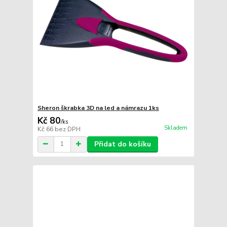
Sheron škrabka 3D na led a námrazu 1ks
Kč 80
/
ks
Skladem
Kč 66
bez DPH
Přidat do košíku