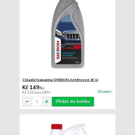
Chladící kapalina SHERON Antifreeze JK 1l
Kč 149
/
ks
Skladem
Kč 123
bez DPH
Přidat do košíku