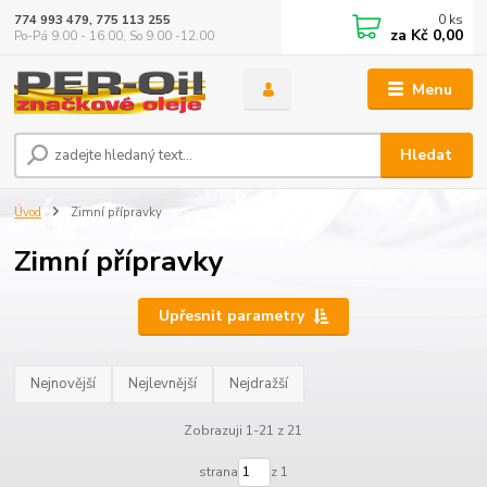
0
ks
774 993 479, 775 113 255
za
Kč 0,00
Po-Pá 9.00 - 16.00, So 9.00 -12.00
Menu
Hledat
Úvod
Zimní přípravky
Zimní přípravky
Upřesnit parametry
Nejnovější
Nejlevnější
Nejdražší
Zobrazuji 1-21 z 21
strana
z 1