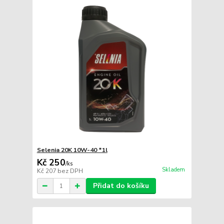
Selenia 20K 10W-40 *1l
Kč 250
/
ks
Skladem
Kč 207
bez DPH
Přidat do košíku