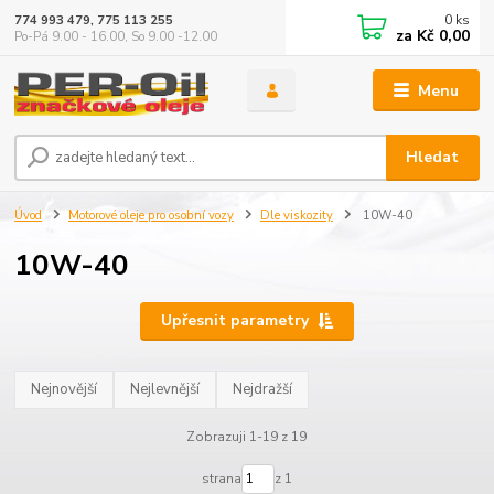
0
ks
774 993 479, 775 113 255
za
Kč 0,00
Po-Pá 9.00 - 16.00, So 9.00 -12.00
Menu
Hledat
Úvod
Motorové oleje pro osobní vozy
Dle viskozity
10W-40
10W-40
Upřesnit parametry
Nejnovější
Nejlevnější
Nejdražší
Zobrazuji 1-19 z 19
strana
z 1