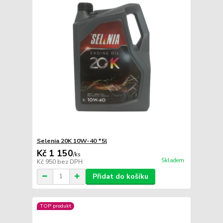
Selenia 20K 10W-40 *5l
Kč 1 150
/
ks
Skladem
Kč 950
bez DPH
Přidat do košíku
TOP produkt