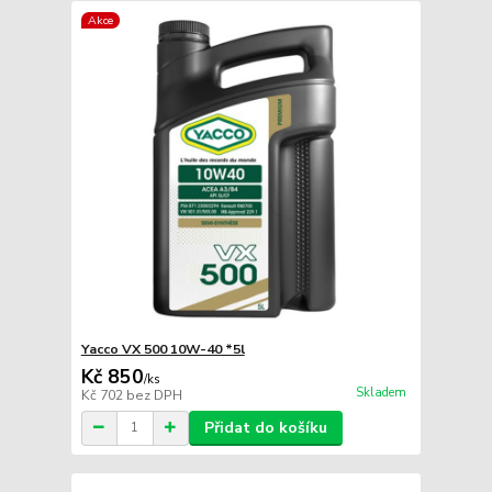
Akce
Yacco VX 500 10W-40 *5l
Kč 850
/
ks
Skladem
Kč 702
bez DPH
Přidat do košíku