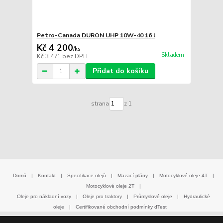
Petro-Canada DURON UHP 10W-40 16 l
Kč 4 200
/
ks
Skladem
Kč 3 471
bez DPH
Přidat do košíku
strana
z 1
Domů
|
Kontakt
|
Specifikace olejů
|
Mazací plány
|
Motocyklové oleje 4T
|
Motocyklové oleje 2T
|
Oleje pro nákladní vozy
|
Oleje pro traktory
|
Průmyslové oleje
|
Hydraulické
oleje
|
Certifikované obchodní podmínky dTest