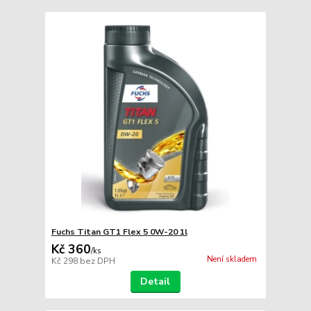
Fuchs Titan GT1 Flex 5 0W-20 1l
Kč 360
/
ks
Není skladem
Kč 298
bez DPH
Detail