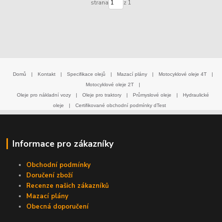
strana
z 1
Domů
|
Kontakt
|
Specifikace olejů
|
Mazací plány
|
Motocyklové oleje 4T
|
Motocyklové oleje 2T
|
Oleje pro nákladní vozy
|
Oleje pro traktory
|
Průmyslové oleje
|
Hydraulické
oleje
|
Certifikované obchodní podmínky dTest
Informace pro zákazníky
Obchodní podmínky
Doručení zboží
Recenze našich zákazníků
Mazací plány
Obecná doporučení