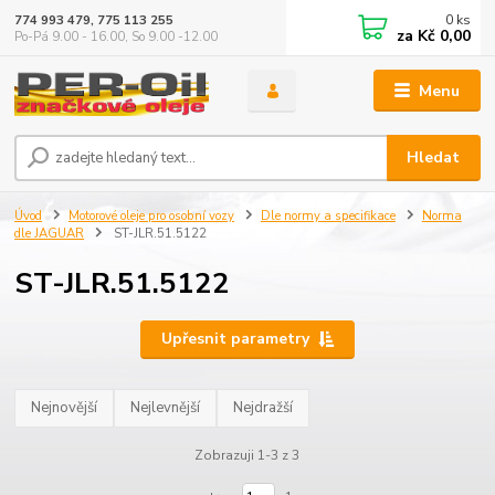
0
ks
774 993 479, 775 113 255
za
Kč 0,00
Po-Pá 9.00 - 16.00, So 9.00 -12.00
Menu
Hledat
Úvod
Motorové oleje pro osobní vozy
Dle normy a specifikace
Norma
dle JAGUAR
ST-JLR.51.5122
ST-JLR.51.5122
Upřesnit parametry
Nejnovější
Nejlevnější
Nejdražší
Zobrazuji 1-3 z 3