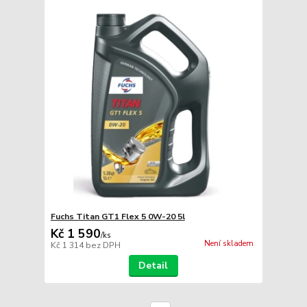
Fuchs Titan GT1 Flex 5 0W-20 5l
Kč 1 590
/
ks
Není skladem
Kč 1 314
bez DPH
Detail