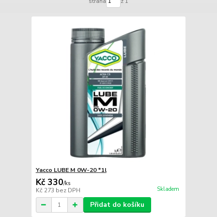
strana
z 1
Yacco LUBE M 0W-20 *1l
Kč 330
/
ks
Skladem
Kč 273
bez DPH
Přidat do košíku