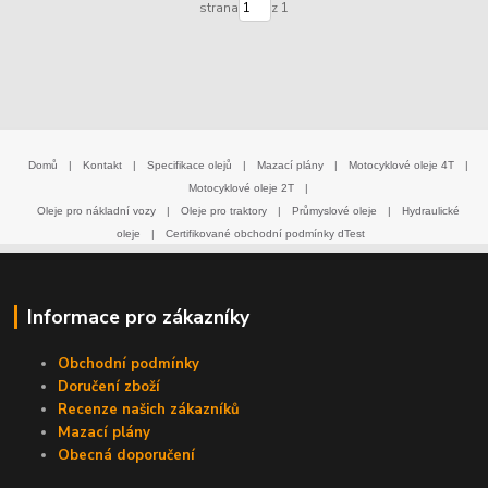
strana
z 1
Domů
|
Kontakt
|
Specifikace olejů
|
Mazací plány
|
Motocyklové oleje 4T
|
Motocyklové oleje 2T
|
Oleje pro nákladní vozy
|
Oleje pro traktory
|
Průmyslové oleje
|
Hydraulické
oleje
|
Certifikované obchodní podmínky dTest
Informace pro zákazníky
Obchodní podmínky
Doručení zboží
Recenze našich zákazníků
Mazací plány
Obecná doporučení