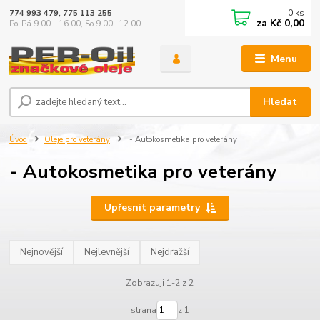
0
ks
774 993 479, 775 113 255
za
Kč 0,00
Po-Pá 9.00 - 16.00, So 9.00 -12.00
Menu
Hledat
Úvod
Oleje pro veterány
- Autokosmetika pro veterány
- Autokosmetika pro veterány
Upřesnit parametry
Nejnovější
Nejlevnější
Nejdražší
Zobrazuji 1-2 z 2
strana
z 1