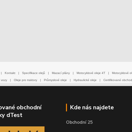
|
Kontakt
|
Specifikace olejů
|
Mazací plány
|
Motocyklové oleje 4T
|
Motocyklové ol
 vozy
|
Oleje pro traktory
|
Průmyslové oleje
|
Hydraulické oleje
|
Certifikované obcho
kované obchodní
Kde nás najdete
ky dTest
Obchodní 25