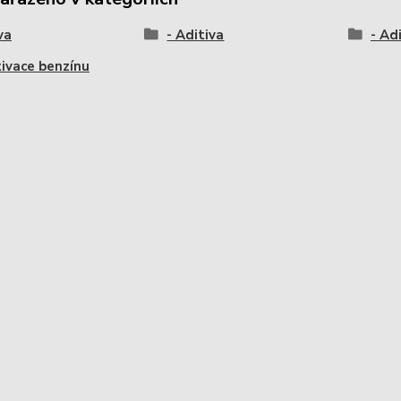
va
- Aditiva
- Ad
tivace benzínu