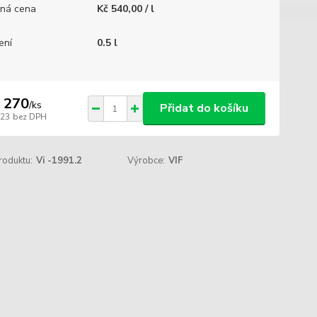
ná cena
Kč 540,00 / l
ení
0.5 l
 270
/
ks
Přidat do košíku
223
bez DPH
roduktu:
Vi -1991.2
Výrobce:
VIF