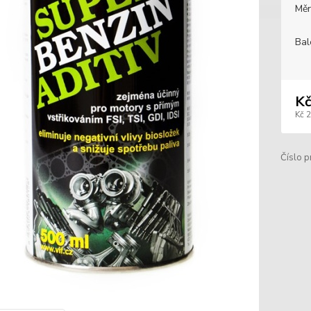
Měr
Bal
Kč
Kč 
Číslo p