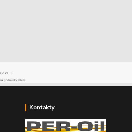
eje 2T
|
dní podmínky dTest
Kontakty