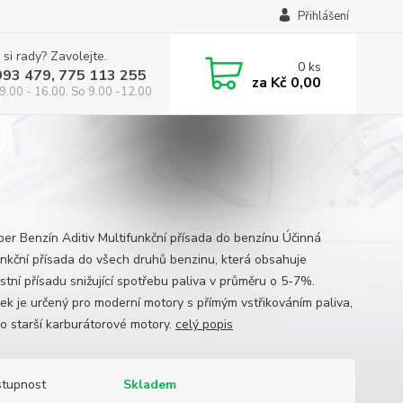
Přihlášení
 si rady? Zavolejte.
0
ks
993 479, 775 113 255
za
Kč 0,00
9.00 - 16.00, So 9.00 -12.00
per Benzín Aditiv Multifunkční přísada do benzínu Účinná
unkční přísada do všech druhů benzinu, která obsahuje
stní přísadu snižující spotřebu paliva v průměru o 5-7%.
vek je určený pro moderní motory s přímým vstřikováním paliva,
ro starší karburátorové motory.
celý popis
tupnost
Skladem