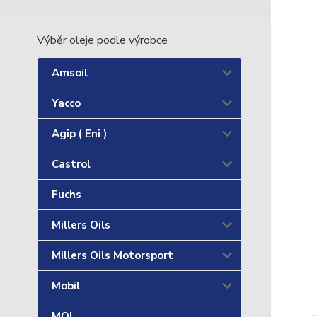
Výběr oleje podle výrobce
Amsoil
Yacco
Agip ( Eni )
Castrol
Fuchs
Millers Oils
Millers Oils Motorsport
Mobil
MOL