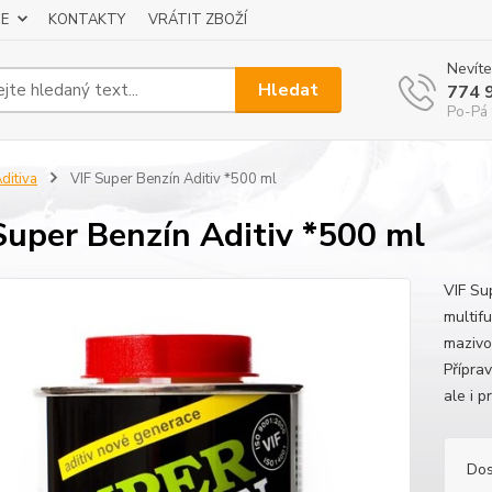
E
KONTAKTY
VRÁTIT ZBOŽÍ
Nevíte
Hledat
774 
Po-Pá 
ditiva
VIF Super Benzín Aditiv *500 ml
Super Benzín Aditiv *500 ml
VIF Su
multif
mazivo
Přípra
ale i p
Dos