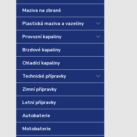
Maziva na zbraně
Plastická maziva a vazelíny
Provozní kapaliny
Brzdové kapaliny
Chladící kapaliny
Technické přípravky
Zimní přípravky
Letní přípravky
Autobaterie
Motobaterie