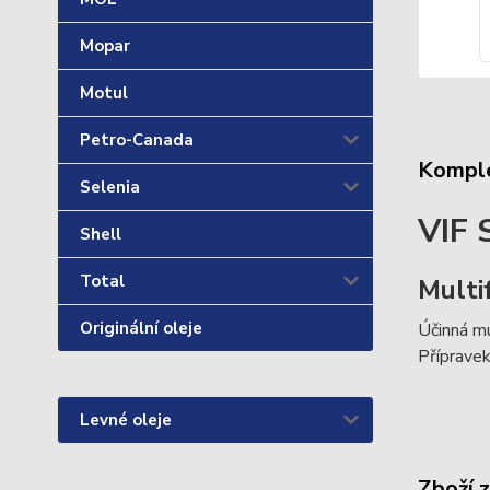
Mopar
Motul
Petro-Canada
Komple
Selenia
VIF 
Shell
Total
Multi
Originální oleje
Účinná mu
Přípravek
Levné oleje
Zboží 