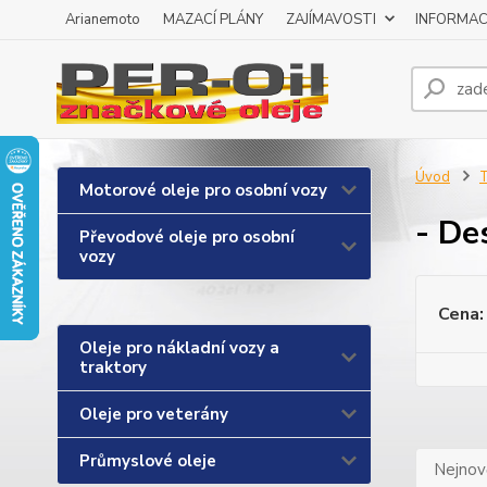
Arianemoto
MAZACÍ PLÁNY
ZAJÍMAVOSTI
INFORMAC
Úvod
T
Motorové oleje pro osobní vozy
- De
Převodové oleje pro osobní
vozy
Cena:
Oleje pro nákladní vozy a
traktory
Oleje pro veterány
Průmyslové oleje
Nejnově