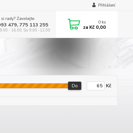
Přihlášení
 si rady? Zavolejte.
0
ks
993 479, 775 113 255
za
Kč 0,00
9.00 - 16.00, So 9.00 -12.00
Do
Kč