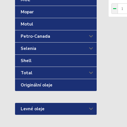
Mopar
Motul
Petro-Canada
Selenia
Shell
Total
Originální oleje
Levné oleje