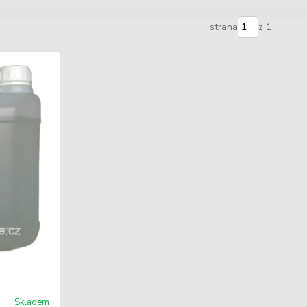
strana
z 1
Skladem