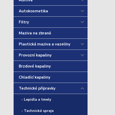
Aditiva
Autokosmetika
Filtry
Maziva na zbraně
Plastická maziva a vazelíny
Provozní kapaliny
Brzdové kapaliny
Chladící kapaliny
Technické přípravky
- Lepidla a tmely
- Technické spreje