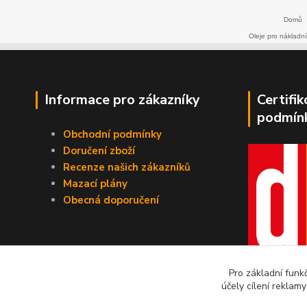
Domů
Oleje pro nákladní
Informace pro zákazníky
Certifi
podmín
Obchodní podmínky
Doručení zboží
Recenze našich zákazníků
Mazací plány
Obecná doporučení
Pro základní funk
účely cílení reklam