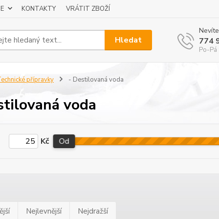
E
KONTAKTY
VRÁTIT ZBOŽÍ
Nevíte
Hledat
774 
Po-Pá 
echnické přípravky
- Destilovaná voda
stilovaná voda
Kč
Od
jší
Nejlevnější
Nejdražší