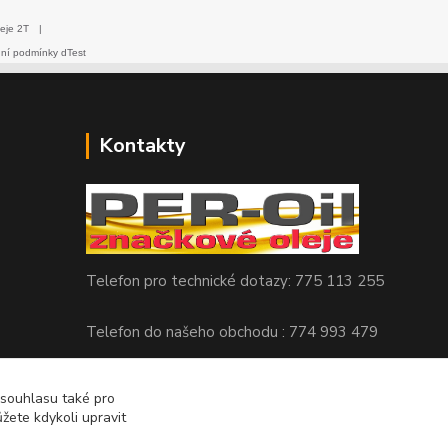
eje 2T
|
dní podmínky dTest
Kontakty
Telefon pro technické dotazy: 775 113 255
Telefon do našeho obchodu : 774 993 479
info@znackoveoleje.cz
 souhlasu také pro
žete kdykoli upravit