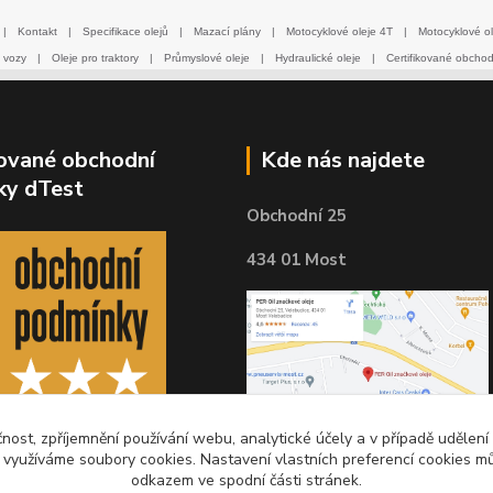
|
Kontakt
|
Specifikace olejů
|
Mazací plány
|
Motocyklové oleje 4T
|
Motocyklové ol
 vozy
|
Oleje pro traktory
|
Průmyslové oleje
|
Hydraulické oleje
|
Certifikované obcho
kované obchodní
Kde nás najdete
ky dTest
Obchodní 25
434 01 Most
čnost, zpříjemnění používání webu, analytické účely a v případě udělení
y využíváme soubory cookies. Nastavení vlastních preferencí cookies mů
odkazem ve spodní části stránek.