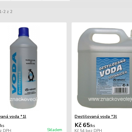
1-2 z 2
vaná voda *1l
Destilovaná voda *3l
Kč 65
/
ks
/
ks
Skladem
z DPH
Kč 54
bez DPH