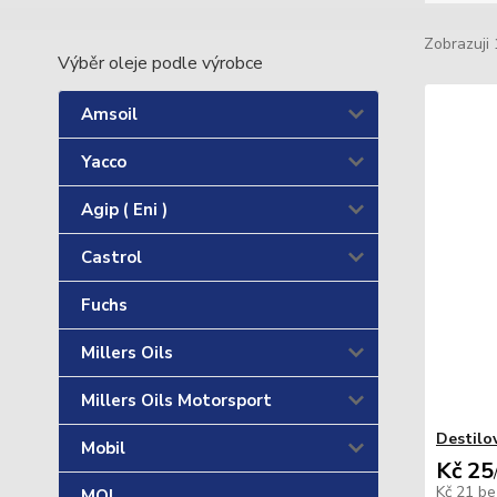
Zobrazuji 
Výběr oleje podle výrobce
Amsoil
Yacco
Agip ( Eni )
Castrol
Fuchs
Millers Oils
Millers Oils Motorsport
Destilo
Mobil
Kč 25
Kč 21
be
MOL