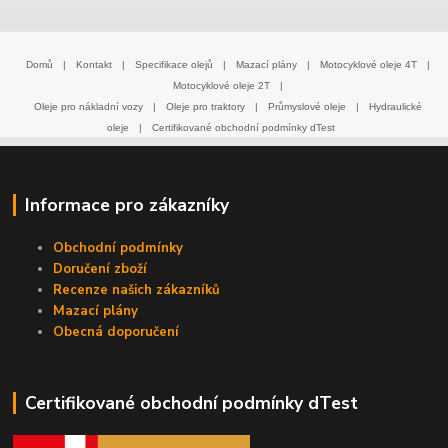
Domů
|
Kontakt
|
Specifikace olejů
|
Mazací plány
|
Motocyklové oleje 4T
|
Motocyklové oleje 2T
|
Oleje pro nákladní vozy
|
Oleje pro traktory
|
Průmyslové oleje
|
Hydraulické
oleje
|
Certifikované obchodní podmínky dTest
Informace pro zákazníky
Obchodní podmínky
Doručení zboží
Recenze našich zákazníků
Mazací plány
Obecná doporučení
Certifikované obchodní podmínky dTest