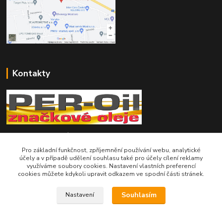
Kontakty
Telefon pro technické dotazy: 775 113 255
Pro základní funkčnost, zpříjemnění používání webu, analytické
Telefon do našeho obchodu : 774 993 479
účely a v případě udělení souhlasu také pro účely cílení reklamy
využíváme soubory cookies. Nastavení vlastních preferencí
cookies můžete kdykoli upravit odkazem ve spodní části stránek.
info@znackoveoleje.cz
Souhlasím
Nastavení