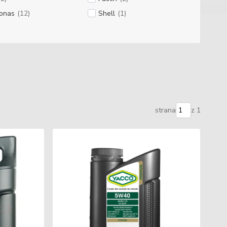
ronas
(12)
Shell
(1)
strana
z 1