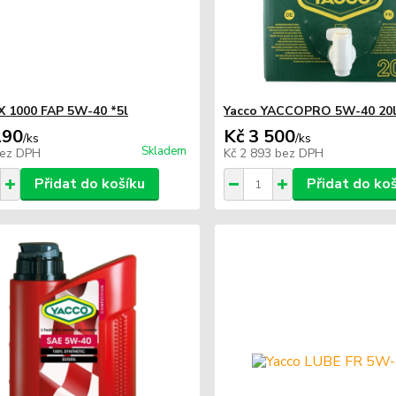
X 1000 FAP 5W-40 *5l
Yacco YACCOPRO 5W-40 20
190
Kč 3 500
/
ks
/
ks
Skladem
ez DPH
Kč 2 893
bez DPH
Přidat do košíku
Přidat do ko