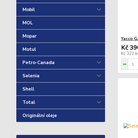
Mobil
MOL
Mopar
Yacco G
Kč 39
Motul
Kč 322
b
Petro-Canada
Selenia
Shell
Total
Originální oleje