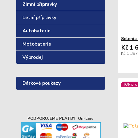
Zimní přípravky
Letní přípravky
Autobaterie
Selenia
Motobaterie
Kč 1 
Kč 1 39
Výprodej
Dárkové poukazy
TOP pro
PODPORUJEME PLATBY On-Line