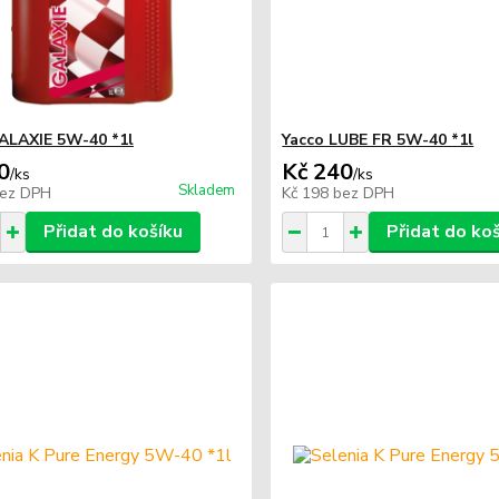
ALAXIE 5W-40 *1l
Yacco LUBE FR 5W-40 *1l
0
Kč 240
/
ks
/
ks
Skladem
ez DPH
Kč 198
bez DPH
Přidat do košíku
Přidat do ko