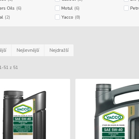
ers Oils
(6)
Motul
(6)
Pet
al
(2)
Yacco
(8)
jší
Nejlevnější
Nejdražší
1-51 z 51