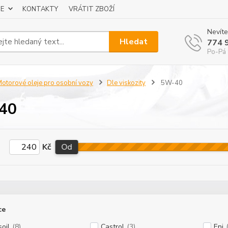
E
KONTAKTY
VRÁTIT ZBOŽÍ
Nevíte
Hledat
774 
Po-Pá 
otorové oleje pro osobní vozy
Dle viskozity
5W-40
40
Kč
Od
ce
oil
(8)
Castrol
(3)
Eni