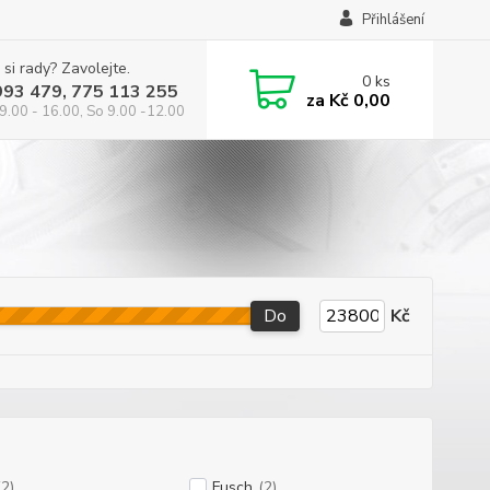
Přihlášení
 si rady? Zavolejte.
0
ks
993 479, 775 113 255
za
Kč 0,00
9.00 - 16.00, So 9.00 -12.00
Do
Kč
(2)
Fusch
(2)