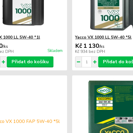
X 1000 LL 5W-40 *1l
Yacco VX 1000 LL 5W-40 *5l
0
Kč 1 130
/
ks
/
ks
Skladem
ez DPH
Kč 934
bez DPH
Přidat do košíku
Přidat do ko