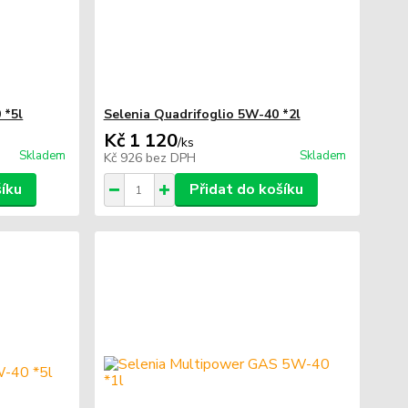
 *5l
Selenia Quadrifoglio 5W-40 *2l
Kč 1 120
/
ks
Skladem
Skladem
Kč 926
bez DPH
šíku
Přidat do košíku