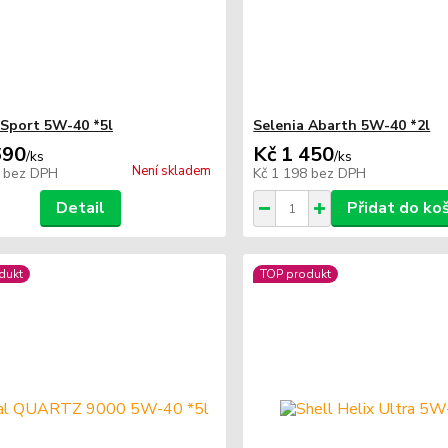
 Sport 5W-40 *5l
Selenia Abarth 5W-40 *2l
690
Kč 1 450
/
ks
/
ks
Není skladem
7
bez DPH
Kč 1 198
bez DPH
Detail
Přidat do ko
dukt
TOP produkt