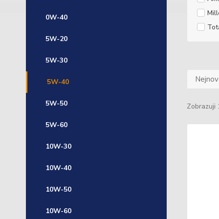
Mill
0W-40
Tot
5W-20
5W-30
Nejnově
5W-40
5W-50
Zobrazuji 
5W-60
10W-30
10W-40
10W-50
10W-60