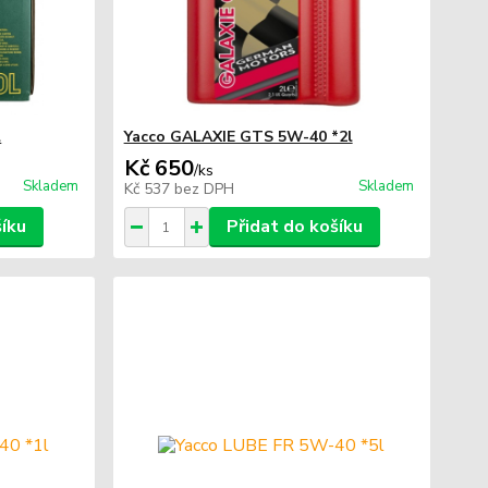
l
Yacco GALAXIE GTS 5W-40 *2l
Kč 650
/
ks
Skladem
Skladem
Kč 537
bez DPH
šíku
Přidat do košíku