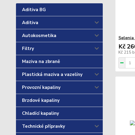
Aditiva BG
Aditiva
Autokosmetika
Selenia
Kč 26
Filtry
Kč 215
b
Maziva na zbraně
Plastická maziva a vazelíny
Provozní kapaliny
Brzdové kapaliny
Chladící kapaliny
Technické přípravky