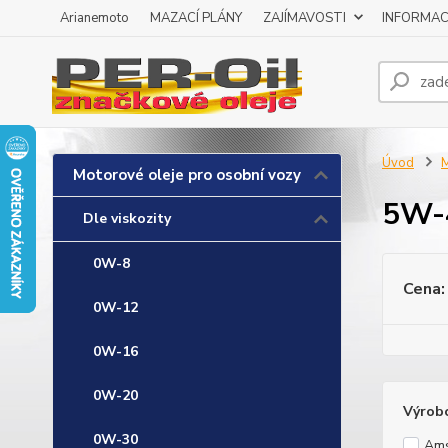
Arianemoto
MAZACÍ PLÁNY
ZAJÍMAVOSTI
INFORMAC
Úvod
M
Motorové oleje pro osobní vozy
5W-
Dle viskozity
0W-8
Cena:
0W-12
0W-16
0W-20
Výrob
0W-30
Ams