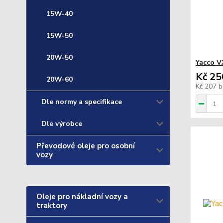
15W-40
15W-50
20W-50
Yacco V
Kč 25
20W-60
Kč 207
b
Dle normy a specifikace
Dle výrobce
Převodové oleje pro osobní
vozy
Oleje pro nákladní vozy a
traktory