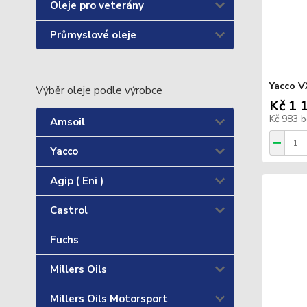
Oleje pro veterány
Průmyslové oleje
Yacco V
Výběr oleje podle výrobce
Kč 1 
Kč 983
b
Amsoil
Yacco
Agip ( Eni )
Castrol
Fuchs
Millers Oils
Millers Oils Motorsport