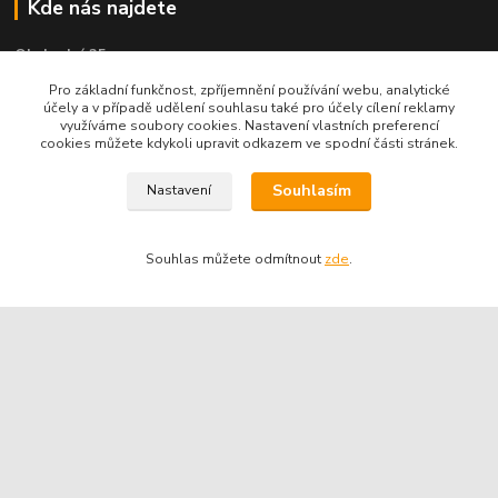
Kde nás najdete
Obchodní 25
Pro základní funkčnost, zpříjemnění používání webu, analytické
434 01 Most
účely a v případě udělení souhlasu také pro účely cílení reklamy
využíváme soubory cookies. Nastavení vlastních preferencí
cookies můžete kdykoli upravit odkazem ve spodní části stránek.
Souhlasím
Nastavení
Souhlas můžete odmítnout
zde
.
Kontakty