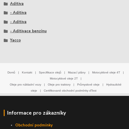
Aditiva
- Aditiva
- Aditiva
- Aditivace benzínu
Yacco
Domů
|
Kontakt
|
Specifikace olejů
|
Mazací plány
|
Motocyklové oleje 4T
|
Motocyklové oleje 2T
|
Oleje pro nákladní vozy
|
Oleje pro traktory
|
Průmyslové oleje
|
Hydraulické
oleje
|
Certifikované obchodní podmínky dTest
Informace pro zákazníky
Obchodní podmínky