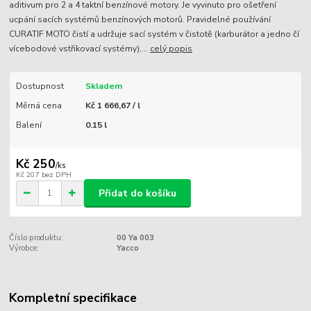
aditivum pro 2 a 4 taktní benzínové motory. Je vyvinuto pro ošetření
ucpání sacích systémů benzínových motorů. Pravidelné používání
CURATIF MOTO čistí a udržuje sací systém v čistotě (karburátor a jedno čí
vícebodové vstřikovací systémy),...
celý popis
Dostupnost
Skladem
Měrná cena
Kč 1 666,67 / l
Balení
0.15 l
Kč 250
/
ks
Kč 207
bez DPH
Přidat do košíku
Číslo produktu:
00 Ya 003
Výrobce:
Yacco
Kompletní specifikace