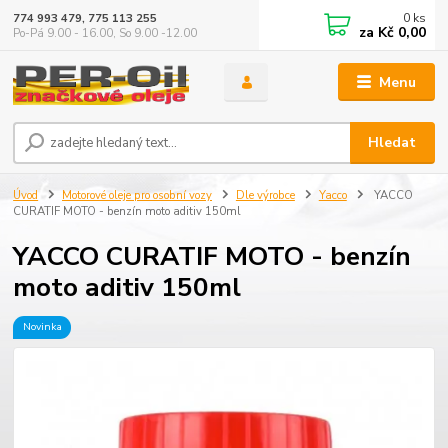
0
ks
774 993 479, 775 113 255
za
Kč 0,00
Po-Pá 9.00 - 16.00, So 9.00 -12.00
Menu
Hledat
Úvod
Motorové oleje pro osobní vozy
Dle výrobce
Yacco
YACCO
CURATIF MOTO - benzín moto aditiv 150ml
YACCO CURATIF MOTO - benzín
moto aditiv 150ml
Novinka