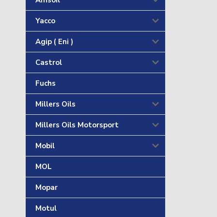
Amsoil
Yacco
Agip ( Eni )
Castrol
Fuchs
Millers Oils
Millers Oils Motorsport
Mobil
MOL
Mopar
Motul