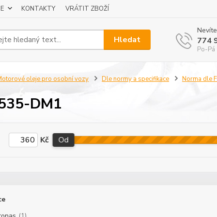
E
KONTAKTY
VRÁTIT ZBOŽÍ
Nevíte
Hledat
774 
Po-Pá 
otorové oleje pro osobní vozy
Dle normy a specifikace
Norma dle 
5535-DM1
Kč
Od
ce
ronas
(1)