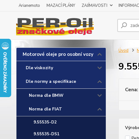
Arianemoto
MAZACÍ PLÁNY
ZAJÍMAVOSTI
INFORMAC
Úvod
M
Motorové oleje pro osobní vozy
9.5
Dle viskozity
Dle normy a specifikace
Cena:
Norma dle BMW
Norma dle FIAT
9.55535-D2
Výrob
9.55535-DS1
Pet