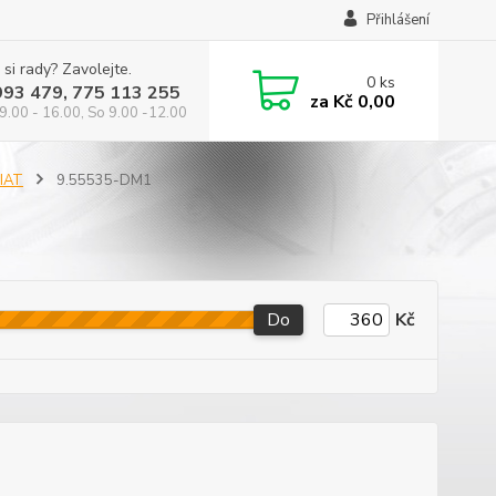
Přihlášení
 si rady? Zavolejte.
0
ks
993 479, 775 113 255
za
Kč 0,00
9.00 - 16.00, So 9.00 -12.00
FIAT
9.55535-DM1
Do
Kč