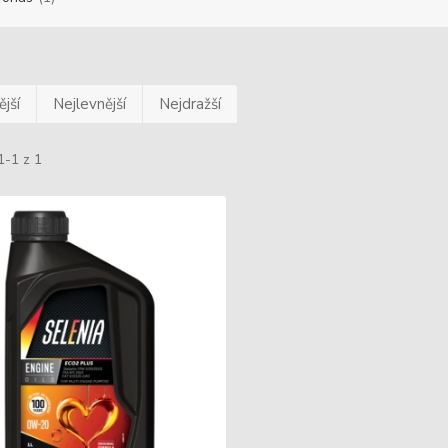
jší
Nejlevnější
Nejdražší
1-1 z 1