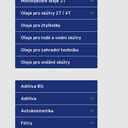
Motocyklové oleje 2T
Oleje pro skútry 2T / 4T
Oleje pro čtyřkolky
Oleje pro lodě a vodní skútry
Oleje pro zahradní techniku
Oleje pro sněžné skútry
Aditiva BG
Aditiva
Autokosmetika
Filtry