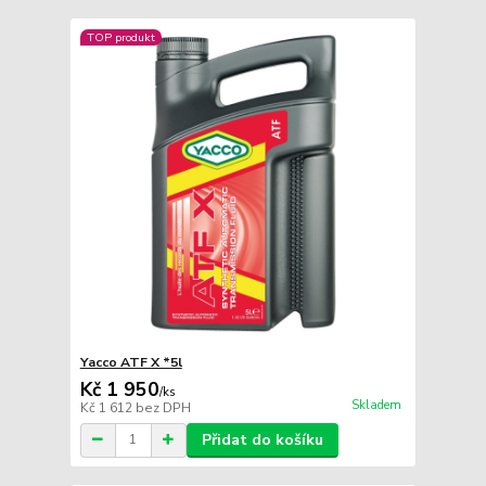
TOP produkt
Yacco ATF X *5l
Kč 1 950
/
ks
Skladem
Kč 1 612
bez DPH
Přidat do košíku