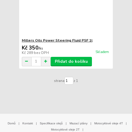
Millers Oils Power Steering Fluid PSF 1l
Kč 350
/
ks
Skladem
Kč 289
bez DPH
Přidat do košíku
strana
z 1
Domů
|
Kontakt
|
Specifikace olejů
|
Mazací plány
|
Motocyklové oleje 4T
|
Motocyklové oleje 2T
|