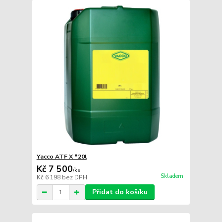
Yacco ATF X *20l
Kč 7 500
/
ks
Skladem
Kč 6 198
bez DPH
Přidat do košíku