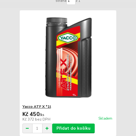
strana
z 1
Yacco ATF X *1l
Kč 450
/
ks
Skladem
Kč 372
bez DPH
Přidat do košíku