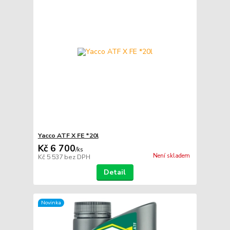
Yacco ATF X FE *20l
Kč 6 700
/
ks
Není skladem
Kč 5 537
bez DPH
Detail
Novinka