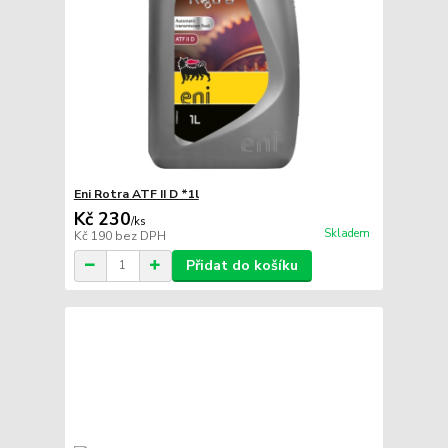
Eni Rotra ATF II D *1l
Kč 230
/
ks
Skladem
Kč 190
bez DPH
Přidat do košíku