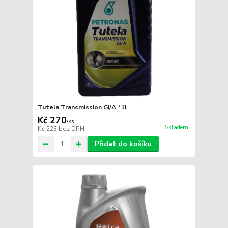
Tutela Transmission GI/A *1l
Kč 270
/
ks
Skladem
Kč 223
bez DPH
Přidat do košíku