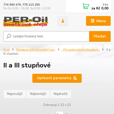
0
ks
774 993 479, 775 113 255
za
Kč 0,00
Po-Pá 9.00 - 16.00, So 9.00 -12.00
Menu
Hledat
Úvod
Převodové oleje pro osobní vozy
- Pro automatické převodovky
II a
III stupňové
II a III stupňové
Upřesnit parametry
Nejnovější
Nejlevnější
Nejdražší
Zobrazuji 1-22 z 22