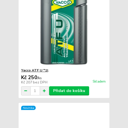
Yacco ATF U *1l
Kč 250
/
ks
Skladem
Kč 207
bez DPH
Přidat do košíku
Novinka