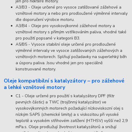
jen pro některé motory.
A3/B3 - Oleje určené pro vysoce zatěžované zážehové a
vznětové motory a nebo pro prodloužené výměnné intervaly
dle doporučení výrobce motoru.
A3/B4 - Oleje pro vysokovýkonné zážehové motory a
vznětové motory s přímým vstřikováním paliva, vhodné také
pro použití popsané v kategorii B3.
A5/B5 - Vysoce stabilní oleje určené pro prodloužené
výměnné intervaly ve vysoce zatěžovaných zážehových a
vznětových motorech. Splňují požadavky na superlehký běh
a úsporu paliva. Jsou vhodné jen pro speciálně
konstruované motory.
Oleje kompatibilní s katalyzátory – pro zážehové
a lehké vznětové motory
C1 - Oleje určené pro použití s katalyzátory DPF (filtr
pevných částic) a TWC (trojčinný katalyzátor) ve
vysokovýkonných motorech požadující nízkoviskozní olej s
nízkým SAPS (chemické limity) a s viskozitou při vysoké
teplotě a vysokém střihovém zatížení (HTHSV) vyšší než 2,9
mPa.s. Oleje prodlužují životnost katalyzátorů a snižují