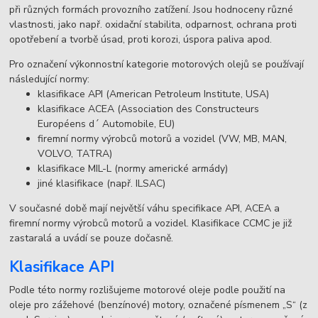
při různých formách provozního zatížení. Jsou hodnoceny různé
vlastnosti, jako např. oxidační stabilita, odparnost, ochrana proti
opotřebení a tvorbě úsad, proti korozi, úspora paliva apod.
Pro označení výkonnostní kategorie motorových olejů se používají
následující normy:
klasifikace API (American Petroleum Institute, USA)
klasifikace ACEA (Association des Constructeurs
Européens d´ Automobile, EU)
firemní normy výrobců motorů a vozidel (VW, MB, MAN,
VOLVO, TATRA)
klasifikace MIL-L (normy americké armády)
jiné klasifikace (např. ILSAC)
V současné době mají největší váhu specifikace API, ACEA a
firemní normy výrobců motorů a vozidel. Klasifikace CCMC je již
zastaralá a uvádí se pouze dočasně.
Klasifikace API
Podle této normy rozlišujeme motorové oleje podle použití na
oleje pro zážehové (benzínové) motory, označené písmenem „S“ (z