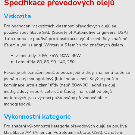
Specifikace převodových olejů
Viskozita
Pro hodnocení viskozitních vlastností převodových olejů se
používá specifikace SAE (Society of Automotive Engineers, USA).
Tato norma se používá pro klasifikaci olejů 4 zimní třídy, značené
číslem a „W“ (z angl. Winter), a 5 letních tříd značených číslem.
Zimní třídy: 70W, 75W, 80W, 85W
Letní třídy: 80, 85, 90, 140, 250
Pokud je při označení použito pouze jedné třídy, znamená to, že se
jedná o olej monográdový (letní nebo zimní). Když je použito
kombinace letní a zimní třídy (např. 80W-90), jedná se olej
multigrádový nebo-li celoroční. Častěji, na rozdíl od olejů
motorových, jsou výrobci požadovány převodové oleje
monográdové.
Výkonnostní kategorie
Pro značení výkonnostní kategorie převodových olejů se používá
klasifikace API (American Petroleum Institute, USA). Označení