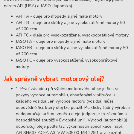
norem API (USA) a JASO (Japonsko).
API TA - oleje pro mopedy a jiné malé motory
API TB - oleje pro skútry a jiné vysokozatížené motory 50
až 200 ccm
API TC - oleje pro vysokozatížené, vysokoobrátkové motory
JASO FA - oleje pro mopedy a jiné malé motory
JASO FB - oleje pro skútry a jiné vysokozatížené motory 50
až 200 ccm
JASO FC - oleje pro vysokozatížené, vysokoobrátkové
motory
Jak správně vybrat motorový olej?
1. První zásadou při výběru motorového oleje je řídit se
pokyny výrobce automobilu, obsaženými v příručce u
každého vozidla. Jen výrobce motoru (vozidla) může
odpovědně říci, který olej lze použít. Prakticky žádný výrobce
nedoporučuje určitou značku oleje (odporuje to zákonům o
hospodářské soutěži v Evropské unii). Výrobci (automobilů)
doporučují oleje podle tzv. výkonnostní specifikace, např.
API SH/CD, ACEA A3, VW 505.00, MB 229.1 a viskozitní