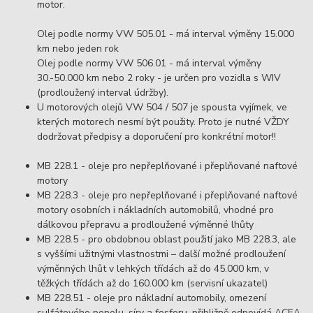
motor.
Olej podle normy VW 505.01 - má interval výměny 15.000
km nebo jeden rok
Olej podle normy VW 506.01 - má interval výměny
30.-50.000 km nebo 2 roky - je určen pro vozidla s WIV
(prodloužený interval údržby).
U motorových olejů VW 504 / 507 je spousta vyjímek, ve
kterých motorech nesmí být použity. Proto je nutné VŽDY
dodržovat předpisy a doporučení pro konkrétní motor!!
MB 228.1 - oleje pro nepřeplňované i přeplňované naftové
motory
MB 228.3 - oleje pro nepřeplňované i přeplňované naftové
motory osobních i nákladních automobilů, vhodné pro
dálkovou přepravu a prodloužené výměnné lhůty
MB 228.5 - pro obdobnou oblast použití jako MB 228.3, ale
s vyššími užitnými vlastnostmi – další možné prodloužení
výměnných lhůt v lehkých třídách až do 45.000 km, v
těžkých třídách až do 160.000 km (servisní ukazatel)
MB 228.51 - oleje pro nákladní automobily, omezení
sulfátového popelu, síry a fosforu, přibližně odpovídá ACEA