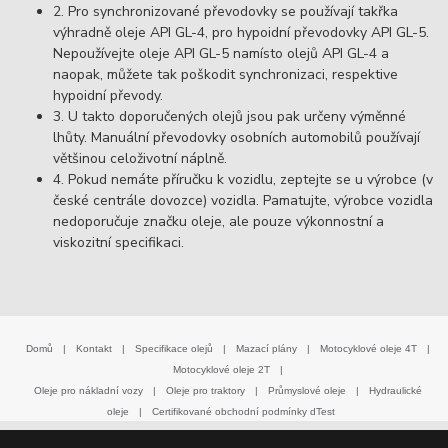
2. Pro synchronizované převodovky se používají takřka
výhradně oleje API GL-4, pro hypoidní převodovky API GL-5.
Nepoužívejte oleje API GL-5 namísto olejů API GL-4 a
naopak, můžete tak poškodit synchronizaci, respektive
hypoidní převody.
3. U takto doporučených olejů jsou pak určeny výměnné
lhůty. Manuální převodovky osobních automobilů používají
většinou celoživotní náplně.
4. Pokud nemáte příručku k vozidlu, zeptejte se u výrobce (v
české centrále dovozce) vozidla. Pamatujte, výrobce vozidla
nedoporučuje značku oleje, ale pouze výkonnostní a
viskozitní specifikaci.
Domů
|
Kontakt
|
Specifikace olejů
|
Mazací plány
|
Motocyklové oleje 4T
|
Motocyklové oleje 2T
|
Oleje pro nákladní vozy
|
Oleje pro traktory
|
Průmyslové oleje
|
Hydraulické
oleje
|
Certifikované obchodní podmínky dTest