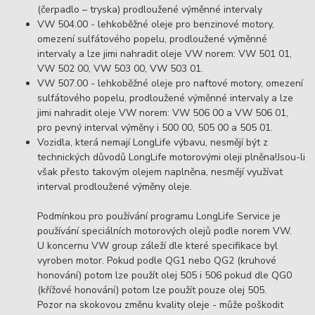
(čerpadlo – tryska) prodloužené výměnné intervaly
VW 504.00 - lehkoběžné oleje pro benzinové motory,
omezení sulfátového popelu, prodloužené výměnné
intervaly a lze jimi nahradit oleje VW norem: VW 501 01,
VW 502 00, VW 503 00, VW 503 01.
VW 507.00 - lehkoběžné oleje pro naftové motory, omezení
sulfátového popelu, prodloužené výměnné intervaly a lze
jimi nahradit oleje VW norem: VW 506 00 a VW 506 01,
pro pevný interval výměny i 500 00, 505 00 a 505 01.
Vozidla, která nemají LongLife výbavu, nesmějí být z
technických důvodů LongLife motorovými oleji plněna!Jsou-li
však přesto takovým olejem naplněna, nesmějí využívat
interval prodloužené výměny oleje.
Podmínkou pro používání programu LongLife Service je
používání speciálních motorových olejů podle norem VW.
U koncernu VW group záleží dle které specifikace byl
vyroben motor. Pokud podle QG1 nebo QG2 (kruhové
honování) potom lze použít olej 505 i 506 pokud dle QG0
(křížové honování) potom lze použít pouze olej 505.
Pozor na skokovou změnu kvality oleje - může poškodit