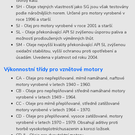
tvorby kalů.
SH - Oleje stejných vlastností jako SG jsou však testovány
podle náročnějších norem. Určené pro motory vyrobené v
roce 1996 a starší.
SJ - Olej pro motory vyrobené v roce 2001 a starší.
SL - Oleje překonávající API SJ zvýšenou úsporou paliva a
možností prodloužených výměnných lhůt.
SM - Oleje nejvyšší kvality překonávající API SL zvýšenou
oxidační stabilitou, vyšší ochranou proti opotřebení a
úsadám. Uvedena v platnost od roku 2004.
Výkonnostní třídy pro vznětové motory
CA - Oleje pro nepřeplňované, mírně namáhané, naftové
motory vyrobené v letech 1940 – 1960.
CB - Oleje pro nepřeplňované středně namáhané motory
vyrobené v letech 1949 – 1964.
CC - Oleje pro mírně přeplňované, středně zatěžované
motory vyrobené v letech 1964 – 1970.
CD - Oleje pro přeplňované, vysoce zatěžované, motory
vyrobené v letech 1970 – 1979. Obsahují aditivy proti
tvorbě vysokoteplotníchusazenin a korozi ložisek.