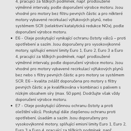
4, pracující za těžkých podmínek, např. prodloužené
výměnné intervaly, podle doporučení výrobce motoru. Jsou
vhodné pro motory bez filtru pevných částic a pro některé
motory vybavené recirkulací výfukových plynů, nebo
systémem SCR (selektivní katalytická redukce NOx), podle
doporučení výrobce motoru.
E6 - Oleje poskytující vynikající ochranu čistoty válců – proti
opotřebení a sazím. Jsou doporučeny pro vysokovýkonné
motory, splňující emisní limity Euro 1, Euro 2, Euro 3 a Euro
4, pracující za těžkých podmínek, např. prodloužené
výměnné intervaly, podle doporučení výrobce motoru. Jsou
vhodné pro motory vybavené recirkulací výfukových plynů
bez nebo s filtry pevných částic a pro motory se systémem
SCR. E6 – kvalita zvlášť doporučena pro motory s filtry
pevných částic a je kvalifikována v kombinaci s palivem s
nízkým obsahem síry (max. 50 ppm). Dodržujte však vždy
doporučení výrobce motoru.
E7 - Oleje poskytující účinnou ochranu čistoty a proti
oleštění válců. Poskytují dále zlepšenou ochranu proti
opotřebení, úsadám a sazím. Jsou doporučeny pro
vysokovýkonné motory, splňující emisní limity Euro 1, Euro 2,
Euro 3 a Euro 4, pracující za těžkých podmínek, např.