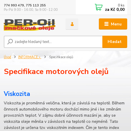
0
ks
774 993 479, 775 113 255
za
Kč 0,00
Po-Pá 9.00 - 16.00, So 9.00 -12.00
Menu
Hledat
Úvod
INFORMACE »
Specifikace olejů
Specifikace motorových olejů
Viskozita
Viskozita je proměnná veličina, která je závislá na teplotě. Během
činnosti automobilového motoru dochází mimo jiné i ke změnám
provozních teplot. V zájmu dobré účinnosti mazání je, aby se
viskozita oleje měnila v závislosti na teplotě co nejméně. Tato
závislost je určena tzv. viskozitním indexem. Čím je tento index