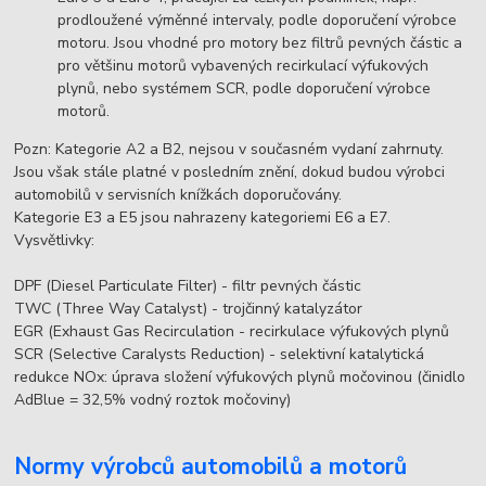
prodloužené výměnné intervaly, podle doporučení výrobce
motoru. Jsou vhodné pro motory bez filtrů pevných částic a
pro většinu motorů vybavených recirkulací výfukových
plynů, nebo systémem SCR, podle doporučení výrobce
motorů.
Pozn: Kategorie A2 a B2, nejsou v současném vydaní zahrnuty.
Jsou však stále platné v posledním znění, dokud budou výrobci
automobilů v servisních knížkách doporučovány.
Kategorie E3 a E5 jsou nahrazeny kategoriemi E6 a E7.
Vysvětlivky:
DPF (Diesel Particulate Filter) - filtr pevných částic
TWC (Three Way Catalyst) - trojčinný katalyzátor
EGR (Exhaust Gas Recirculation - recirkulace výfukových plynů
SCR (Selective Caralysts Reduction) - selektivní katalytická
redukce NOx: úprava složení výfukových plynů močovinou (činidlo
AdBlue = 32,5% vodný roztok močoviny)
Normy výrobců automobilů a motorů