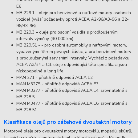
E6
MB 229.1 - oleje pro benzinové a naftové motory osobních
vozidel (vyšší požadavky oproti ACEA A2-96/A3-96 a B2-
96/B3-96)
MB 229.3 – oleje pro osobní vozidla s prodlouženými
intervaly výměny (30 000 km)
MB 229.51 - - pro osobní automobily s naftovými motory,
vybavenými filtrem pevných částic, a pro benzínové motory
s prodlouženými servisními intervaly. Vychází z požadavku
ACEA A3/B4 a C3: oleje odpovídající této specifikaci jsou
nízkopopelné a long life.
MAN 271 - přibližně odpovídá ACEA E2
MAN M3275 - přibližně odpovídá ACEA E3
MAN M3277 - přibližně odpovídá ACEA E4, srovnatelné s
MB 228.5
MAN M3477 - přibližně odpovídá ACEA E6, srovnatelné s
MB 228.51
Klasifikace olejů pro zážehové dvoutaktní motory
Motorové oleje pro dvoutaktní motory motocyklů, mopedů, skútrů,
travních sekaček a motorových pil se klasifikují nejčastěji podle