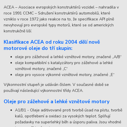
ACEA – Asociace evropských konstruktérů vozidel – nahradila v
roce 1991 CCMC – Sdružení konstruktérů automobilů, které
vzniklo v roce 1972 jako reakce na to, že specifikace API plně
nevyhovují pro evropské typy motorů, které se od amerických
konstrukčně liší.
Klasifikace ACEA od roku 2004 dělí nově
motorové oleje do tří skupin:
oleje pro zážehové a lehké vznětové motory, značené „A/B“
oleje kompatibilní s katalyzátory pro zážehové a lehké
vznětové motory, značené „C“
oleje pro vysoce výkonné vznětové motory, značené „E“
Výkonnostní stupeň je udáván číslem. V současné době se
používají následující výkonnostní třídy ACEA.
Oleje pro zážehové a lehké vznětové motory
A1/B1 - Oleje aditivované proti tvorbě úsad na pístu, tvorbě
kalů, opotřebení a oxidaci za vysokých teplot. Splňují
požadavky na superlehký běh a úsporu paliva. Jsou vhodné