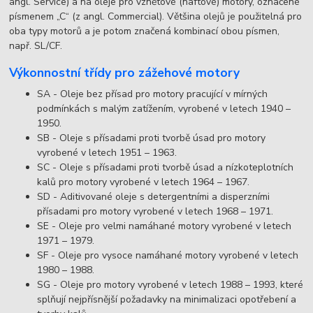
angl. Service) a na oleje pro vznětové (naftové) motory, označené
písmenem „C“ (z angl. Commercial). Většina olejů je použitelná pro
oba typy motorů a je potom značená kombinací obou písmen,
např. SL/CF.
Výkonnostní třídy pro zážehové motory
SA - Oleje bez přísad pro motory pracující v mírných
podmínkách s malým zatížením, vyrobené v letech 1940 –
1950.
SB - Oleje s přísadami proti tvorbě úsad pro motory
vyrobené v letech 1951 – 1963.
SC - Oleje s přísadami proti tvorbě úsad a nízkoteplotních
kalů pro motory vyrobené v letech 1964 – 1967.
SD - Aditivované oleje s detergentními a disperzními
přísadami pro motory vyrobené v letech 1968 – 1971.
SE - Oleje pro velmi namáhané motory vyrobené v letech
1971 – 1979.
SF - Oleje pro vysoce namáhané motory vyrobené v letech
1980 – 1988.
SG - Oleje pro motory vyrobené v letech 1988 – 1993, které
splňují nejpřísnější požadavky na minimalizaci opotřebení a