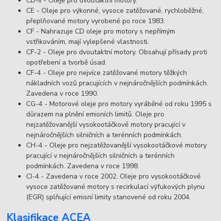
CD-II - Oleje pro dvoutaktní motory.
CE - Oleje pro výkonné, vysoce zatěžované, rychloběžné,
přeplňované motory vyrobené po roce 1983.
CF - Nahrazuje CD oleje pro motory s nepřímým
vstřikováním, mají vylepšené vlastnosti.
CF-2 - Oleje pro dvoutaktní motory. Obsahují přísady proti
opotřebení a tvorbě úsad.
CF-4 - Oleje pro nejvíce zatěžované motory těžkých
nákladních vozů pracujících v nejnáročnějších podmínkách.
Zavedena v roce 1990.
CG-4 - Motorové oleje pro motory vyráběné od roku 1995 s
důrazem na plnění emisních limitů. Oleje pro
nejzatěžovanější vysokootáčkové motory pracující v
nejnáročnějších silničních a terénních podmínkách.
CH-4 - Oleje pro nejzatěžovanější vysokootáčkové motory
pracující v nejnáročnějších silničních a terénních
podmínkách. Zavedena v roce 1998.
CI-4 - Zavedena v roce 2002. Oleje pro vysokootáčkové
vysoce zatěžované motory s recirkulací výfukových plynu
(EGR) splňující emisní limity stanovené od roku 2004.
Klasifikace ACEA