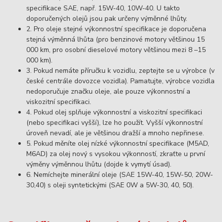
specifikace SAE, např. 15W-40, 10W-40. U takto
doporučených olejů jsou pak určeny výměnné lhůty.
2. Pro oleje stejné výkonnostní specifikace je doporučena
stejná výměnná lhůta (pro benzinové motory většinou 15
000 km, pro osobní dieselové motory většinou mezi 8 –15
000 km).
3. Pokud nemáte příručku k vozidlu, zeptejte se u výrobce (v
české centrále dovozce vozidla). Pamatujte, výrobce vozidla
nedoporučuje značku oleje, ale pouze výkonnostní a
viskozitní specifikaci.
4. Pokud olej splňuje výkonnostní a viskozitní specifikaci
(nebo specifikaci vyšší), lze ho použít. Vyšší výkonnostní
úroveň nevadí, ale je většinou dražší a mnoho nepřinese.
5. Pokud měníte olej nízké výkonnostní specifikace (M5AD,
M6AD) za olej nový s vysokou výkonností, zkraťte u první
výměny výměnnou lhůtu (dojde k vymytí úsad).
6. Nemíchejte minerální oleje (SAE 15W-40, 15W-50, 20W-
30,40) s oleji syntetickými (SAE 0W a 5W-30, 40, 50).