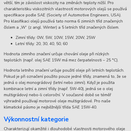
větší, tím je závislost viskozity na změnách teploty nižší. Pro
charakteristiku viskozitních vlastností motorových olejů se používá
specifikace podle SAE (Society of Automotive Engineers, USA).
Pro klasifikaci olejů používá tato norma 6 zimních tříd značených
číslem a „W“ (z angl. Winter) a 5 letních tříd značených číslem.
Zimní třídy: 0W, 5W, 10W, 15W, 20W, 25W
Letní třídy: 20, 30, 40, 50, 60
Hodnota zimního značení určuje chování oleje při nízkých
teplotách (např. olej SAE 15W má mez čerpatelnosti – 25 °C).
Hodnota letního značení určuje použití oleje při letních teplotách.
Pokud je při označení použito pouze jedné třídy, znamená to, že se
jedná o olej monográdový (letní nebo zimní). Když je použita
kombinace letní a zimní třídy (např. 5W-40), jedná se o olej
multigrádový nebo-li celoroční. V současné době se téměř
výhradně používají motorové oleje multigrádové. Pro naše
klimatické pásmo je nejběžnější třída SAE 15W-40.
Výkonnostní kategorie
Charakterizují okamžité i dlouhodobé vlastnosti motorového oleje