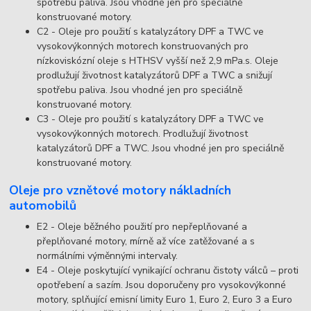
spotřebu paliva. Jsou vhodné jen pro speciálně
konstruované motory.
C2 - Oleje pro použití s katalyzátory DPF a TWC ve
vysokovýkonných motorech konstruovaných pro
nízkoviskózní oleje s HTHSV vyšší než 2,9 mPa.s. Oleje
prodlužují životnost katalyzátorů DPF a TWC a snižují
spotřebu paliva. Jsou vhodné jen pro speciálně
konstruované motory.
C3 - Oleje pro použití s katalyzátory DPF a TWC ve
vysokovýkonných motorech. Prodlužují životnost
katalyzátorů DPF a TWC. Jsou vhodné jen pro speciálně
konstruované motory.
Oleje pro vznětové motory nákladních
automobilů
E2 - Oleje běžného použití pro nepřeplňované a
přeplňované motory, mírně až více zatěžované a s
normálními výměnnými intervaly.
E4 - Oleje poskytující vynikající ochranu čistoty válců – proti
opotřebení a sazím. Jsou doporučeny pro vysokovýkonné
motory, splňující emisní limity Euro 1, Euro 2, Euro 3 a Euro