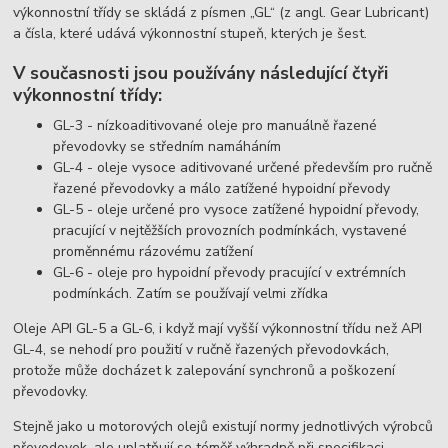
výkonnostní třídy se skládá z písmen „GL“ (z angl. Gear Lubricant)
a čísla, které udává výkonnostní stupeň, kterých je šest.
V současnosti jsou používány následující čtyři
výkonnostní třídy:
GL-3 - nízkoaditivované oleje pro manuálně řazené
převodovky se středním namáháním
GL-4 - oleje vysoce aditivované určené především pro ručně
řazené převodovky a málo zatížené hypoidní převody
GL-5 - oleje určené pro vysoce zatížené hypoidní převody,
pracující v nejtěžších provozních podmínkách, vystavené
proměnnému rázovému zatížení
GL-6 - oleje pro hypoidní převody pracující v extrémních
podmínkách. Zatím se používají velmi zřídka
Oleje API GL-5 a GL-6, i když mají vyšší výkonnostní třídu než API
GL-4, se nehodí pro použití v ručně řazených převodovkách,
protože může docházet k zalepování synchronů a poškození
převodovky.
Stejně jako u motorových olejů existují normy jednotlivých výrobců
převodovek, ale uplatňují se téměř výhradně při specifikaci