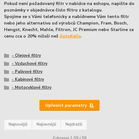
Pokud není požadovaný filtr v nabídce na eshopu, napište do
poznámky v objednávce číslo filtru z katalogu.
Spojíme se s Vámi telefonicky a nabídneme Vám tento filtr
nebo jeho alternativu od výrobců Champion, Fram, Bosch,
Hengst, Knecht, Mahle,
Filtron, JC Premium nebo Starline
za
cenu cca o 20% nižsší než
AutoKelly
.
- Olejové filtry
- Vzduchové filtry
- Palivové filtry
- Kabinové filtry
- Motocyklové filtry
Upřesnit parametry
Nejnovější
Nejlevnější
Nejdražší
Zobrazuji 1-59 z 59