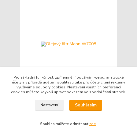
Pro základní funkčnost, zpříjemnění používání webu, analytické
účely a v případě udělení souhlasu také pro účely cílení reklamy
využíváme soubory cookies. Nastavení vlastních preferencí
cookies můžete kdykoli upravit odkazem ve spodní části stránek.
Olejový filtr Mann W7008
Kč 230
/
ks
Souhlasím
Nastavení
Skladem
Kč 190
bez DPH
Přidat do košíku
Souhlas můžete odmítnout
zde
.