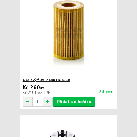
Olejový filtr Mann HU611X
Kč 260
/
ks
Skladem
Kč 215
bez DPH
Přidat do košíku