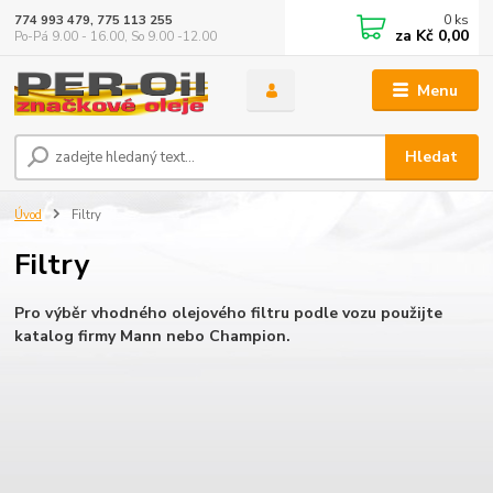
0
ks
774 993 479, 775 113 255
za
Kč 0,00
Po-Pá 9.00 - 16.00, So 9.00 -12.00
Menu
Hledat
Úvod
Filtry
Filtry
Pro výběr vhodného olejového filtru podle vozu použijte
katalog firmy Mann nebo Champion.