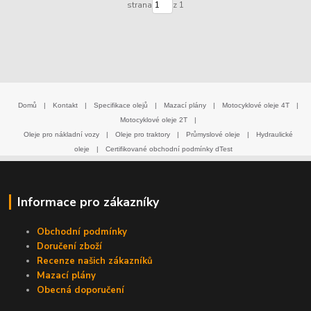
strana
z 1
Domů
|
Kontakt
|
Specifikace olejů
|
Mazací plány
|
Motocyklové oleje 4T
|
Motocyklové oleje 2T
|
Oleje pro nákladní vozy
|
Oleje pro traktory
|
Průmyslové oleje
|
Hydraulické
oleje
|
Certifikované obchodní podmínky dTest
Informace pro zákazníky
Obchodní podmínky
Doručení zboží
Recenze našich zákazníků
Mazací plány
Obecná doporučení