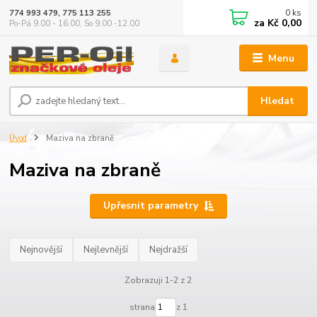
0
ks
774 993 479, 775 113 255
za
Kč 0,00
Po-Pá 9.00 - 16.00, So 9.00 -12.00
Menu
Hledat
Úvod
Maziva na zbraně
Maziva na zbraně
Upřesnit parametry
Nejnovější
Nejlevnější
Nejdražší
Zobrazuji 1-2 z 2
strana
z 1