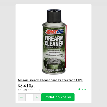
Amsoil Firearm Cleaner and Protectant 142g
Kč 410
/
ks
Skladem
Kč 339
bez DPH
Přidat do košíku