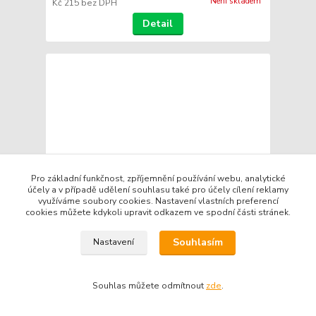
Není skladem
Kč 215
bez DPH
Detail
Pro základní funkčnost, zpříjemnění používání webu, analytické
účely a v případě udělení souhlasu také pro účely cílení reklamy
využíváme soubory cookies. Nastavení vlastních preferencí
cookies můžete kdykoli upravit odkazem ve spodní části stránek.
Souhlasím
Nastavení
Fuchs Titan GT1 Flex 3 5W-40 5l
Souhlas můžete odmítnout
zde
.
Kč 1 150
/
ks
Není skladem
Kč 950
bez DPH