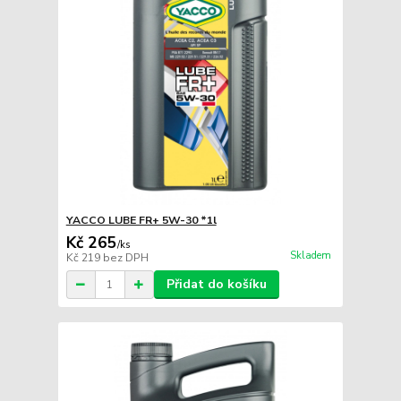
YACCO LUBE FR+ 5W-30 *1l
Kč 265
/
ks
Skladem
Kč 219
bez DPH
Přidat do košíku