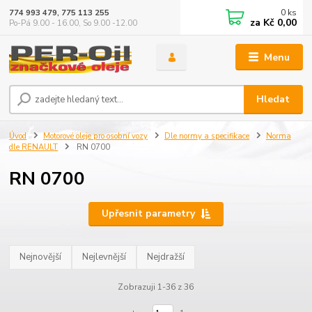
0
ks
774 993 479, 775 113 255
za
Kč 0,00
Po-Pá 9.00 - 16.00, So 9.00 -12.00
Menu
Hledat
Úvod
Motorové oleje pro osobní vozy
Dle normy a specifikace
Norma
dle RENAULT
RN 0700
RN 0700
Upřesnit parametry
Nejnovější
Nejlevnější
Nejdražší
Zobrazuji 1-36 z 36