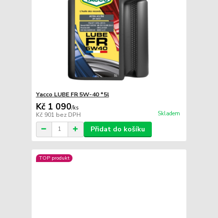
Yacco LUBE FR 5W-40 *5l
Kč 1 090
/
ks
Skladem
Kč 901
bez DPH
Přidat do košíku
TOP produkt