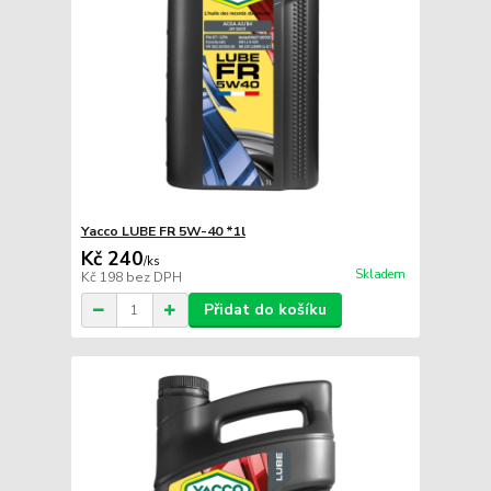
Yacco LUBE FR 5W-40 *1l
Kč 240
/
ks
Skladem
Kč 198
bez DPH
Přidat do košíku