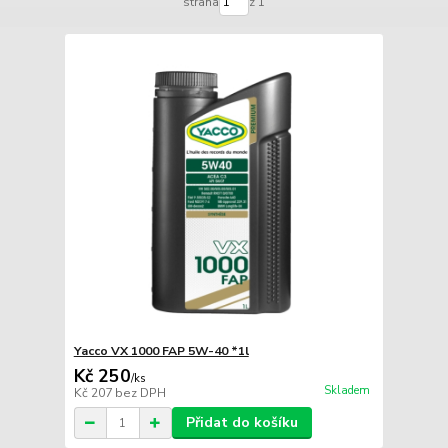
strana
z 1
Yacco VX 1000 FAP 5W-40 *1l
Kč 250
/
ks
Skladem
Kč 207
bez DPH
Přidat do košíku