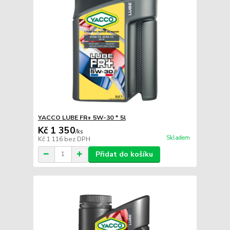
YACCO LUBE FR+ 5W-30 * 5l
Kč 1 350
/
ks
Skladem
Kč 1 116
bez DPH
Přidat do košíku