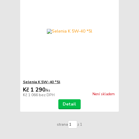
Selenia K 5W-40 *5l
Kč 1 290
/
ks
Není skladem
Kč 1 066
bez DPH
Detail
strana
z 1