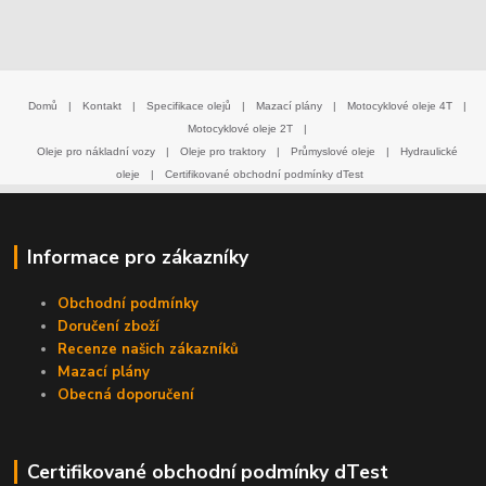
Domů
|
Kontakt
|
Specifikace olejů
|
Mazací plány
|
Motocyklové oleje 4T
|
Motocyklové oleje 2T
|
Oleje pro nákladní vozy
|
Oleje pro traktory
|
Průmyslové oleje
|
Hydraulické
oleje
|
Certifikované obchodní podmínky dTest
Informace pro zákazníky
Obchodní podmínky
Doručení zboží
Recenze našich zákazníků
Mazací plány
Obecná doporučení
Certifikované obchodní podmínky dTest