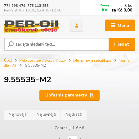
0
ks
774 993 479, 775 113 255
za
Kč 0,00
Po-Pá 9.00 - 16.00, So 9.00 -12.00
Menu
Hledat
Úvod
Motorové oleje pro osobní vozy
Dle normy a specifikace
Norma
dle FIAT
9.55535-M2
9.55535-M2
Upřesnit parametry
Nejnovější
Nejlevnější
Nejdražší
Zobrazuji 1-6 z 6