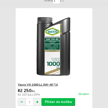
strana
z 1
Yacco VX 1000 LL 5W-40 *1l
Kč 250
/
ks
Skladem
Kč 207
bez DPH
Přidat do košíku