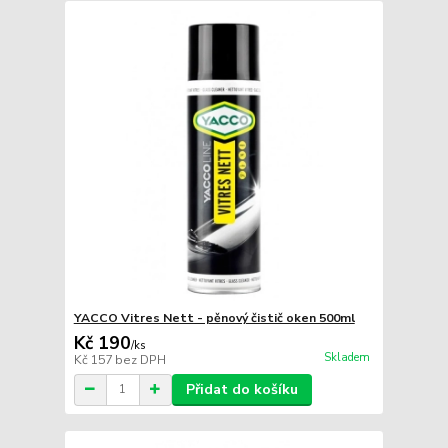
YACCO Vitres Nett - pěnový čistič oken 500ml
Kč 190
/
ks
Skladem
Kč 157
bez DPH
Přidat do košíku