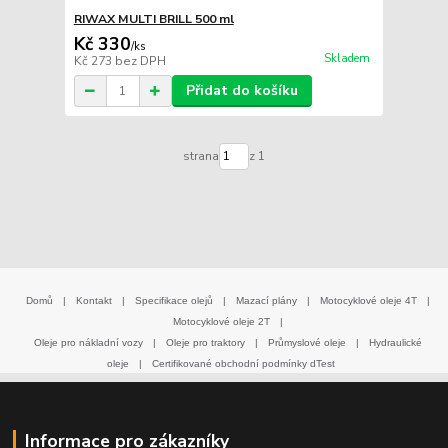
RIWAX MULTI BRILL 500 ml
Kč 330
/
ks
Skladem
Kč 273
bez DPH
Přidat do košíku
strana
z 1
Domů
|
Kontakt
|
Specifikace olejů
|
Mazací plány
|
Motocyklové oleje 4T
|
Motocyklové oleje 2T
|
Oleje pro nákladní vozy
|
Oleje pro traktory
|
Průmyslové oleje
|
Hydraulické
oleje
|
Certifikované obchodní podmínky dTest
Informace pro zákazníky