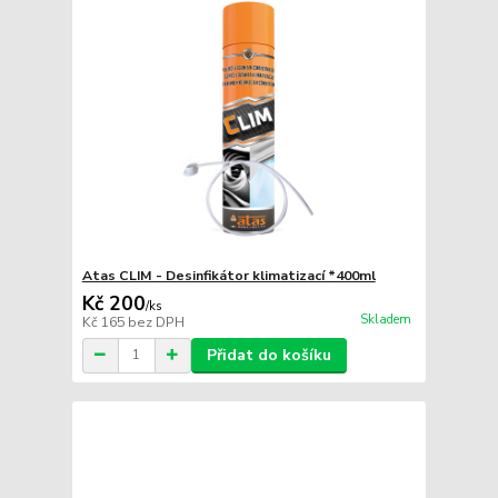
Atas CLIM - Desinfikátor klimatizací *400ml
Kč 200
/
ks
Skladem
Kč 165
bez DPH
Přidat do košíku