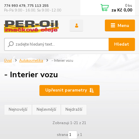
0
ks
774 993 479, 775 113 255
za
Kč 0,00
Po-Pá 9.00 - 16.00, So 9.00 -12.00
Menu
Hledat
Úvod
Autokosmetika
- Interier vozu
- Interier vozu
Upřesnit parametry
Nejnovější
Nejlevnější
Nejdražší
Zobrazuji 1-21 z 21
strana
z 1