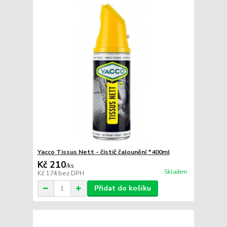
Yacco Tissus Nett - čistič čalounění *400ml
Kč 210
/
ks
Skladem
Kč 174
bez DPH
Přidat do košíku