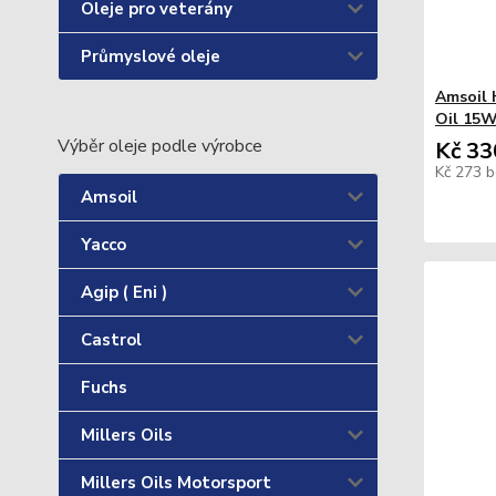
Oleje pro veterány
Průmyslové oleje
Amsoil 
Oil 15W
Výběr oleje podle výrobce
Kč 33
Kč 273
b
Amsoil
Yacco
Agip ( Eni )
Castrol
Fuchs
Millers Oils
Millers Oils Motorsport