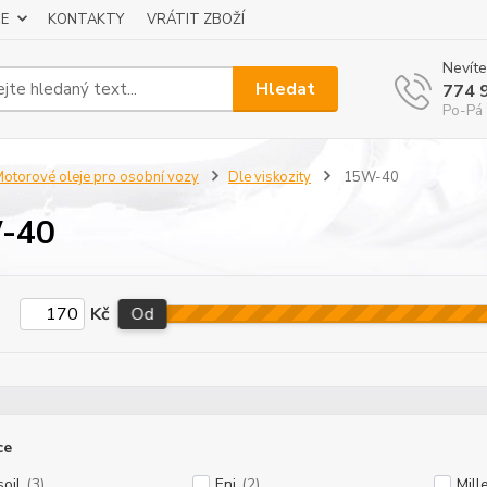
E
KONTAKTY
VRÁTIT ZBOŽÍ
Nevíte
Hledat
774 
Po-Pá 
otorové oleje pro osobní vozy
Dle viskozity
15W-40
-40
Kč
Od
ce
oil
(3)
Eni
(2)
Mill