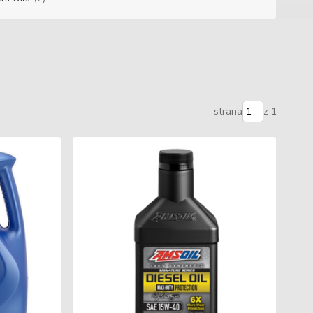
strana
z 1