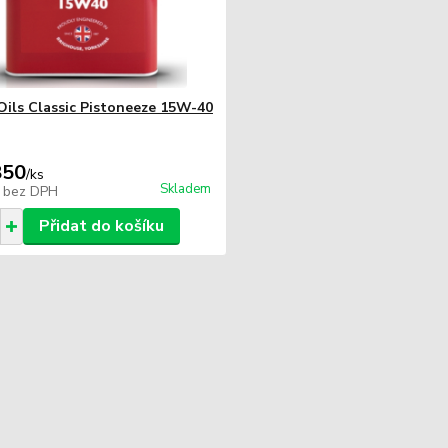
 Oils Classic Pistoneeze 15W-40
850
/
ks
Skladem
9
bez DPH
Přidat do košíku