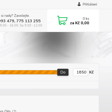
Přihlášení
 si rady? Zavolejte.
0
ks
993 479, 775 113 255
za
Kč 0,00
9.00 - 16.00, So 9.00 -12.00
Do
Kč
ers Oils
(2)