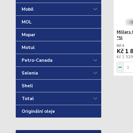
Mobil
MOL
Millers
Mopar
*5l
Kč 1
Motul
Kč 1 
Kč 1 52
Petro-Canada
Selenia
Shell
Total
Originální oleje