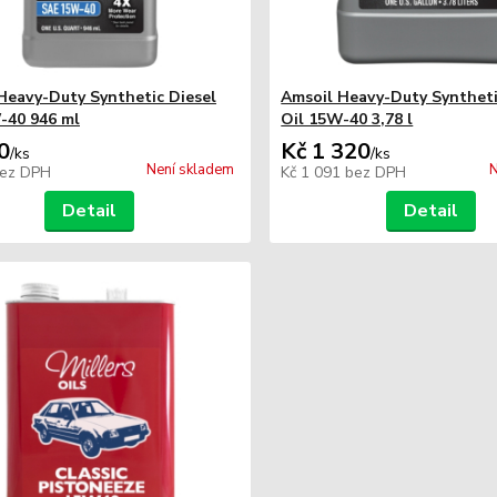
Heavy-Duty Synthetic Diesel
Amsoil Heavy-Duty Syntheti
-40 946 ml
Oil 15W-40 3,78 l
0
Kč 1 320
/
ks
/
ks
Není skladem
N
ez DPH
Kč 1 091
bez DPH
Detail
Detail