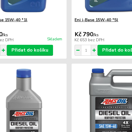
ase 15W-40 *1l
Eni i-Base 15W-40 *5l
0
Kč 790
/
ks
/
ks
Skladem
ez DPH
Kč 653
bez DPH
Přidat do košíku
Přidat do ko