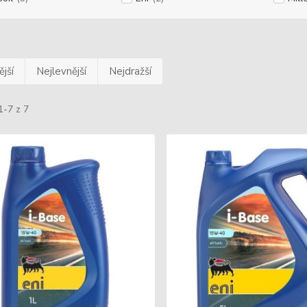
jší
Nejlevnější
Nejdražší
1-7 z 7