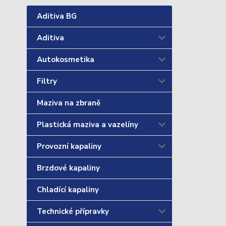
Aditiva BG
Aditiva
Autokosmetika
Filtry
Maziva na zbraně
Plastická maziva a vazelíny
Provozní kapaliny
Brzdové kapaliny
Chladící kapaliny
Technické přípravky