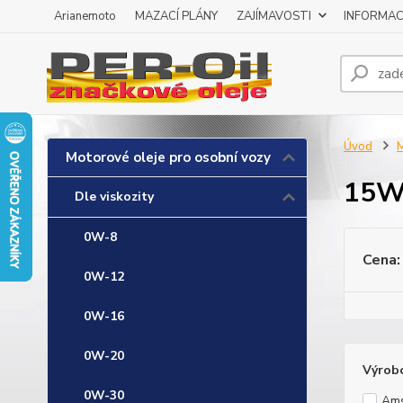
Arianemoto
MAZACÍ PLÁNY
ZAJÍMAVOSTI
INFORMAC
Úvod
M
Motorové oleje pro osobní vozy
15W
Dle viskozity
0W-8
Cena:
0W-12
0W-16
0W-20
Výrob
0W-30
Ams