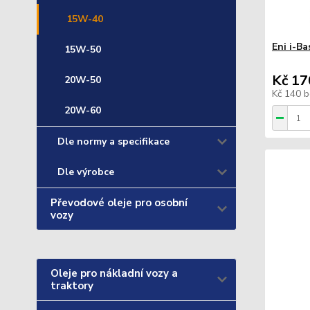
15W-40
Eni i-B
15W-50
Kč 17
20W-50
Kč 140
b
20W-60
Dle normy a specifikace
Dle výrobce
Převodové oleje pro osobní
vozy
Oleje pro nákladní vozy a
traktory