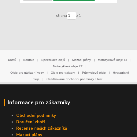
strana
z 1
Domů
|
Kontakt
|
Specifikace olejů
|
Mazací plány
|
Motocyklové oleje 4T
|
Motocyklové oleje 2T
|
Oleje pro nákladní vozy
|
Oleje pro traktory
|
Průmyslové oleje
|
Hydraulické
oleje
|
Certifikované obchodní podmínky dTest
Informace pro zákazníky
Obchodní podmínky
Doručení zboží
Recenze našich zákazníků
Mazací plány