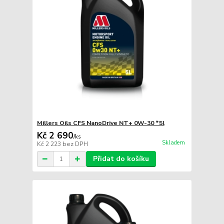
Millers Oils CFS NanoDrive NT+ 0W-30 *5l
Kč 2 690
/
ks
Skladem
Kč 2 223
bez DPH
Přidat do košíku