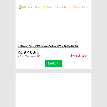
Millers Oils CFS NanoDrive NT+ 5W-40 20l
Kč 9 400
/
ks
Není skladem
Kč 7 769
bez DPH
Detail