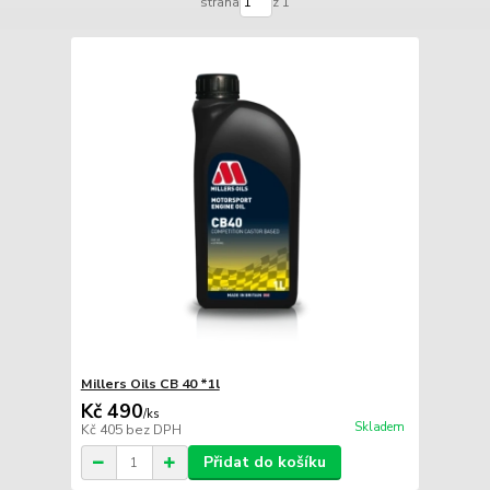
strana
z 1
Millers Oils CB 40 *1l
Kč 490
/
ks
Skladem
Kč 405
bez DPH
Přidat do košíku