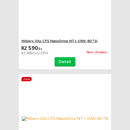
Millers Oils CFS NanoDrive NT+ 10W-60 *1l
Kč 590
/
ks
Není skladem
Kč 488
bez DPH
Detail
Akce