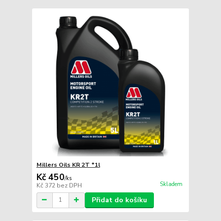
Millers Oils KR 2T *1l
Kč 450
/
ks
Skladem
Kč 372
bez DPH
Přidat do košíku