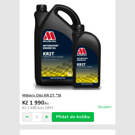
Millers Oils KR 2T *5l
Kč 1 990
/
ks
Skladem
Kč 1 645
bez DPH
Přidat do košíku