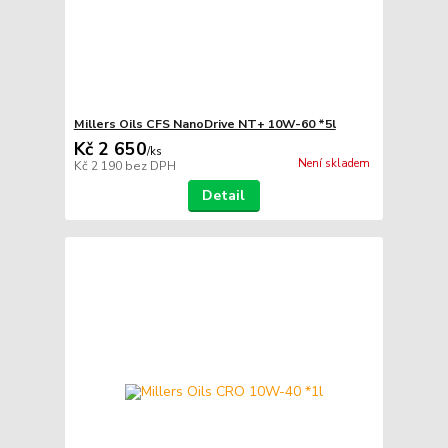
Millers Oils CFS NanoDrive NT+ 10W-60 *5l
Kč 2 650
/
ks
Není skladem
Kč 2 190
bez DPH
Detail