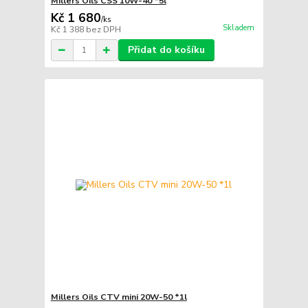
Millers Oils CSS 10W-40 *5l
Kč 1 680
/
ks
Skladem
Kč 1 388
bez DPH
Přidat do košíku
Millers Oils CTV mini 20W-50 *1l