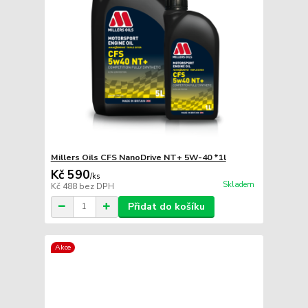
Millers Oils CFS NanoDrive NT+ 5W-40 *1l
Kč 590
/
ks
Skladem
Kč 488
bez DPH
Přidat do košíku
Akce