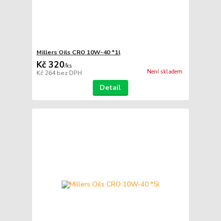
Millers Oils CRO 10W-40 *1l
Kč 320
/
ks
Není skladem
Kč 264
bez DPH
Detail