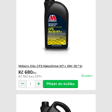
Millers Oils CFS NanoDrive NT+ 0W-30 *1l
Kč 680
/
ks
Skladem
Kč 562
bez DPH
Přidat do košíku