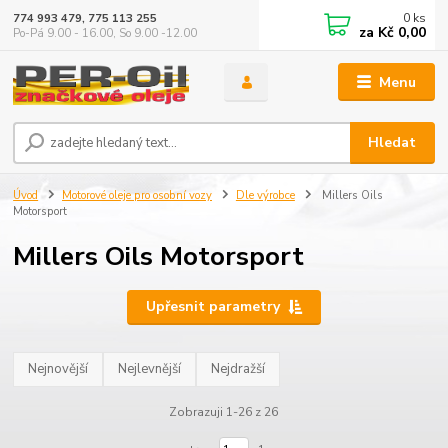
0
ks
774 993 479, 775 113 255
za
Kč 0,00
Po-Pá 9.00 - 16.00, So 9.00 -12.00
Menu
Hledat
Úvod
Motorové oleje pro osobní vozy
Dle výrobce
Millers Oils
Motorsport
Millers Oils Motorsport
Upřesnit parametry
Nejnovější
Nejlevnější
Nejdražší
Zobrazuji 1-26 z 26