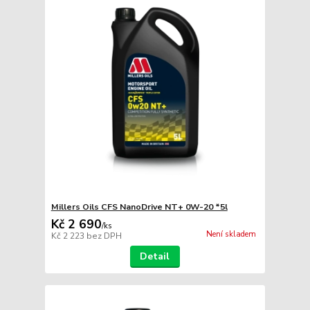
Millers Oils CFS NanoDrive NT+ 0W-20 *5l
Kč 2 690
/
ks
Není skladem
Kč 2 223
bez DPH
Detail