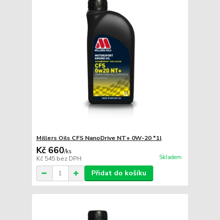
Millers Oils CFS NanoDrive NT+ 0W-20 *1l
Kč 660
/
ks
Skladem
Kč 545
bez DPH
Přidat do košíku