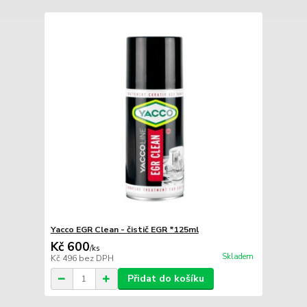
Yacco EGR Clean - čistič EGR *125ml
Kč 600
/
ks
Skladem
Kč 496
bez DPH
Přidat do košíku