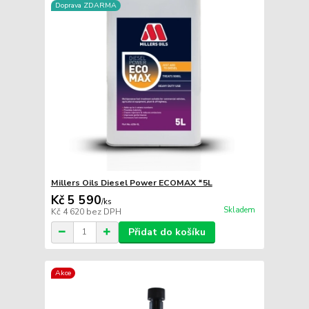
Doprava ZDARMA
Millers Oils Diesel Power ECOMAX *5L
Kč 5 590
/
ks
Skladem
Kč 4 620
bez DPH
Přidat do košíku
Akce