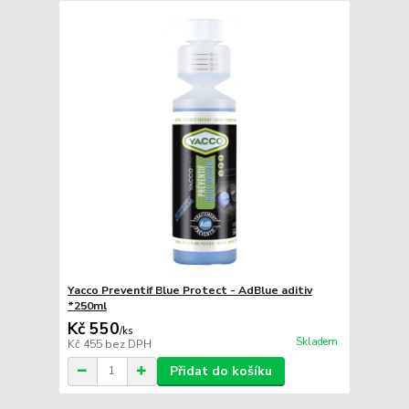
Yacco Preventif Blue Protect - AdBlue aditiv
*250ml
Kč 550
/
ks
Skladem
Kč 455
bez DPH
Přidat do košíku