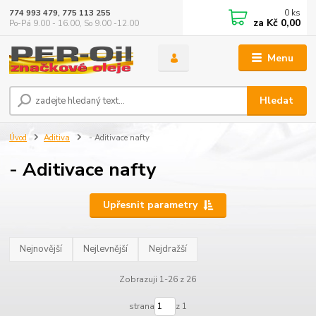
0
ks
774 993 479, 775 113 255
za
Kč 0,00
Po-Pá 9.00 - 16.00, So 9.00 -12.00
Menu
Hledat
Úvod
Aditiva
- Aditivace nafty
- Aditivace nafty
Upřesnit parametry
Nejnovější
Nejlevnější
Nejdražší
Zobrazuji 1-26 z 26
strana
z 1