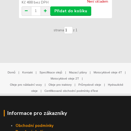
Není skladem
Kč 488
bez DPH
Přidat do košíku
strana
z 1
Domů
|
Kontakt
|
Specifikace olejů
|
Mazací plány
|
Motocyklové oleje 4T
|
Motocyklové oleje 2T
|
Oleje pro nákladní vozy
|
Oleje pro traktory
|
Průmyslové oleje
|
Hydraulické
oleje
|
Certifikované obchodní podmínky dTest
Informace pro zákazníky
Obchodní podmínky