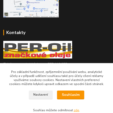
Kontakty
Telefon pro technické dotazy: 775 113 255
Pro základní funkčnost, zpříjemnění používání webu, analytické
Telefon do našeho obchodu : 774 993 479
účely a v případě udělení souhlasu také pro účely cílení reklamy
využíváme soubory cookies. Nastavení vlastních preferencí
cookies můžete kdykoli upravit odkazem ve spodní části stránek.
info@znackoveoleje.cz
Souhlasím
Nastavení
Souhlas můžete odmítnout
zde
.