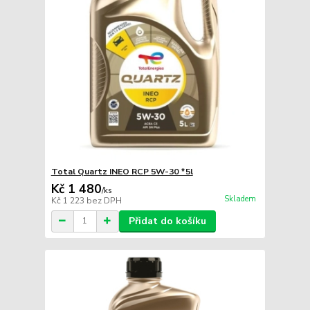
Total Quartz INEO RCP 5W-30 *5l
Kč 1 480
/
ks
Skladem
Kč 1 223
bez DPH
Přidat do košíku