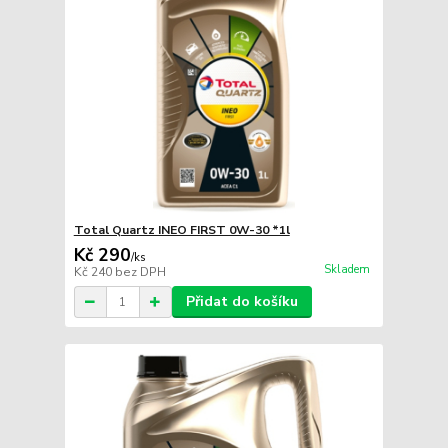
Total Quartz INEO FIRST 0W-30 *1l
Kč 290
/
ks
Skladem
Kč 240
bez DPH
Přidat do košíku