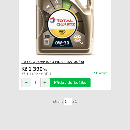
Total Quartz INEO FIRST 0W-30 *5l
Kč 1 390
/
ks
Skladem
Kč 1 149
bez DPH
Přidat do košíku
strana
z 1