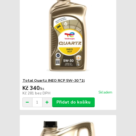
Total Quartz INEO RCP 5W-30 *1l
Kč 340
/
ks
Skladem
Kč 281
bez DPH
Přidat do košíku