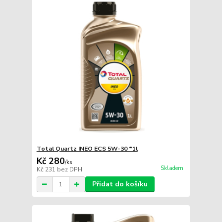
Total Quartz INEO ECS 5W-30 *1l
Kč 280
/
ks
Skladem
Kč 231
bez DPH
Přidat do košíku