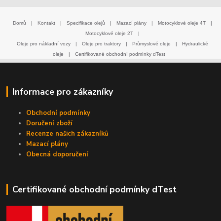
Domů
|
Kontakt
|
Specifikace olejů
|
Mazací plány
|
Motocyklové oleje 4T
|
Motocyklové oleje 2T
|
Oleje pro nákladní vozy
|
Oleje pro traktory
|
Průmyslové oleje
|
Hydraulické
oleje
|
Certifikované obchodní podmínky dTest
Informace pro zákazníky
Obchodní podmínky
Doručení zboží
Recenze našich zákazníků
Mazací plány
Obecná doporučení
Certifikované obchodní podmínky dTest