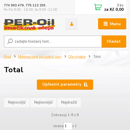
0
ks
774 993 479, 775 113 255
za
Kč 0,00
Po-Pá 9.00 - 16.00, So 9.00 -12.00
Menu
Hledat
Úvod
Motorové oleje pro osobní vozy
Dle výrobce
Total
Total
Upřesnit parametry
Nejnovější
Nejlevnější
Nejdražší
Zobrazuji 1-8 z 8
strana
z 1