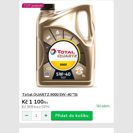
TOP produkt
Total QUARTZ 9000 5W-40 *5l
Kč 1 100
/
ks
Skladem
Kč 909
bez DPH
Přidat do košíku