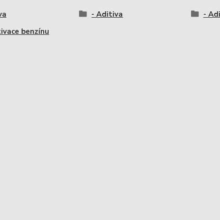
va
- Aditiva
- Ad
tivace benzínu