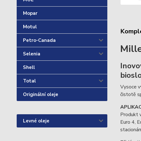
Mopar
Motul
Komple
Petro-Canada
Mill
Selenia
Inovo
Shell
biosl
Total
Vysoce vý
čistotě s
Originální oleje
APLIKAC
Produkt 
Levné oleje
Euro 4, E
stacionár