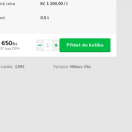
ná cena
Kč 1 300,00 / l
ení
0.5 l
 650
/
ks
Přidat do košíku
537
bez DPH
roduktu:
1993
Výrobce:
Millers Oils