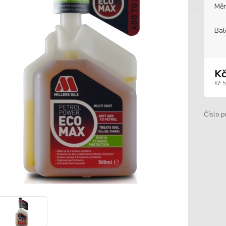
Měr
Bal
Kč
Kč 
Číslo p