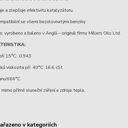
je a zlepšuje efektivitu katalyzátoru.
mpatibilní se všemi bezolovnatými benzíny.
o, vyrobeno a baleno v Anglii – originál firmy Millers Oils Ltd.
TERISTIKA:
při 15°C: 0.943
ká viskozita při 40°C: 16.6 cSt
anutí:66°C
 mimo přímé sluneční záření a zdroje tepla.
zařazeno v kategoriích