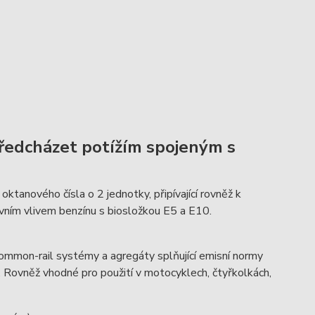
předcházet potížím spojeným s
oktanového čísla o 2 jednotky, připívající rovněž k
ivním vlivem benzínu s biosložkou E5 a E10.
mmon-rail systémy a agregáty splňující emisní normy
). Rovněž vhodné pro použití v motocyklech, čtyřkolkách,