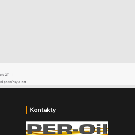
eje 2T
|
dní podmínky dTest
Kontakty