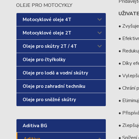
Přidávejt
OLEJE PRO MOTOCYKLY
UŽIVAT
Motocyklové oleje 4T
• Zvyšuje
Motocyklové oleje 2T
• Efektiv
Oleje pro skútry 2T / 4T
• Redukuj
Oleje pro čtyřkolky
• Díky ef
Oleje pro lodě a vodní skútry
• Vylepš
Oleje pro zahradní techniku
• Chrání 
Oleje pro sněžné skútry
• Eliminu
• Přispív
• Zlepšuj
Aditiva BG
• Snížení