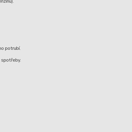
nzínu).
ho potrubí.
o spotřeby.