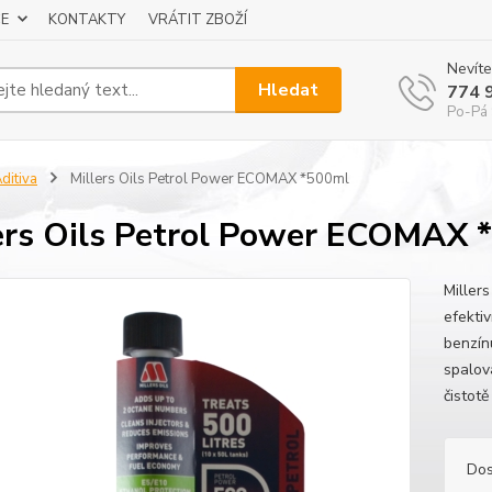
E
KONTAKTY
VRÁTIT ZBOŽÍ
Nevíte
Hledat
774 
Po-Pá 
ditiva
Millers Oils Petrol Power ECOMAX *500ml
ers Oils Petrol Power ECOMAX 
Miller
efekti
benzín
spalová
čistotě
Dos