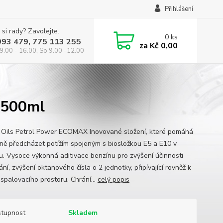
Přihlášení
 si rady? Zavolejte.
0
ks
993 479, 775 113 255
za
Kč 0,00
9.00 - 16.00, So 9.00 -12.00
*500ml
s Oils Petrol Power ECOMAX Inovované složení, které pomáhá
vně předcházet potížím spojeným s biosložkou E5 a E10 v
u. Vysoce výkonná aditivace benzínu pro zvýšení účinnosti
ní, zvýšení oktanového čísla o 2 jednotky, připívající rovněž k
 spalovacího prostoru. Chrání...
celý popis
tupnost
Skladem