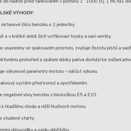
e do nádrže před tankováním v poměru 1 : 1000 (t.j. 1 ml na1 lbe
ELSKÉ VÝHODY:
 oktanové číslo benzínu o 2 jednotky.
ně a v krátké době čistí vstřikovací trysky a sací ventily.
e usazeniny ve spalovacím prostoru, zvyšuje čistotu pístů a sací
ektivnímu prohoření a spálení dávky paliva dochází ke snížení jeh
uje výkonové parametry motoru – nárůst výkonu.
palivový systém před korozí a opotřebením.
je negativní vlivy benzínu s biosložkou E5 a E10.
á k hladšímu chodu a nižší hlučnosti motoru.
e studené starty.
 emisí uhlovodíku a oxidu uhličitého.