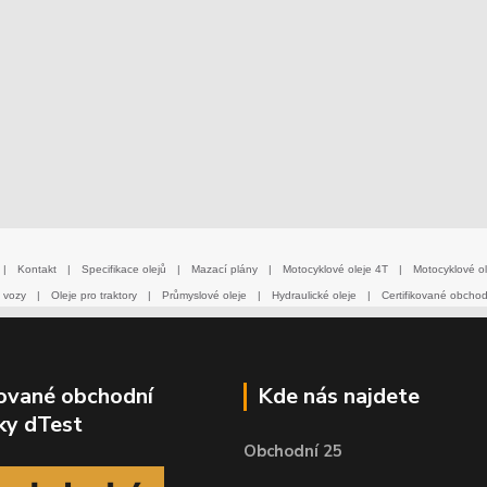
|
Kontakt
|
Specifikace olejů
|
Mazací plány
|
Motocyklové oleje 4T
|
Motocyklové ol
 vozy
|
Oleje pro traktory
|
Průmyslové oleje
|
Hydraulické oleje
|
Certifikované obcho
kované obchodní
Kde nás najdete
ky dTest
Obchodní 25