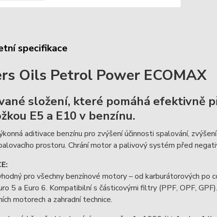
tní specifikace
ers Oils Petrol Power ECOMAX
vané složení, které pomáhá efektivně 
ožkou E5 a E10 v benzínu.
konná aditivace benzínu pro zvýšení účinnosti spalování, zvýšení 
palovacího prostoru. Chrání motor a palivový systém před negat
E:
vhodný pro všechny benzínové motory – od karburátorových po co
uro 5 a Euro 6. Kompatibilní s částicovými filtry (PPF, OPF, GPF
ních motorech a zahradní technice.