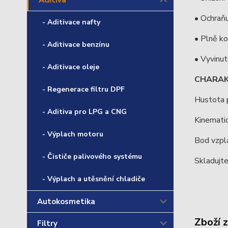
Aditiva
• Ochraňu
- Aditivace nafty
• Plně ko
- Aditivace benzínu
• Vyvinut
- Aditivace oleje
CHARAK
- Regenerace filtru DPF
Hustota 
- Aditiva pro LPG a CNG
Kinematic
- Výplach motoru
Bod vzpl
- Čističe palivového systému
Skladujte
- Výplach a utěsnění chladiče
Autokosmetika
Zboží 
Filtry