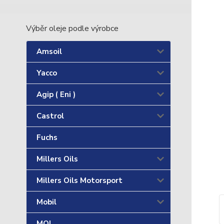
Výběr oleje podle výrobce
Amsoil
Yacco
Agip ( Eni )
Castrol
Fuchs
Millers Oils
Millers Oils Motorsport
Mobil
MOL