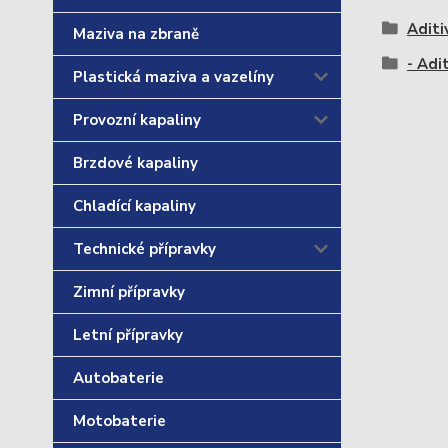
Aditi
Maziva na zbraně
- Adi
Plastická maziva a vazelíny
Provozní kapaliny
Brzdové kapaliny
Chladící kapaliny
Technické přípravky
Zimní přípravky
Letní přípravky
Autobaterie
Motobaterie