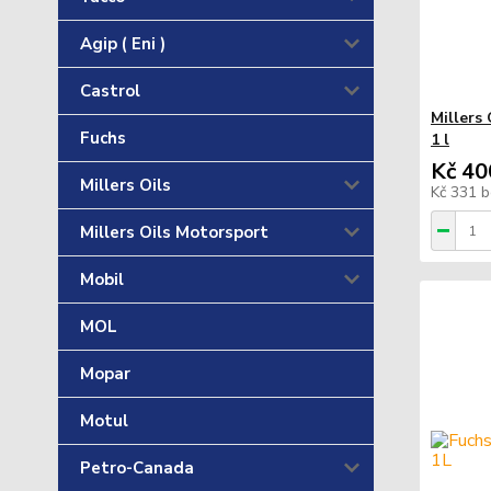
Agip ( Eni )
Castrol
Millers
Fuchs
1 l
Kč 40
Millers Oils
Kč 331
b
Millers Oils Motorsport
Mobil
MOL
Mopar
Motul
Petro-Canada