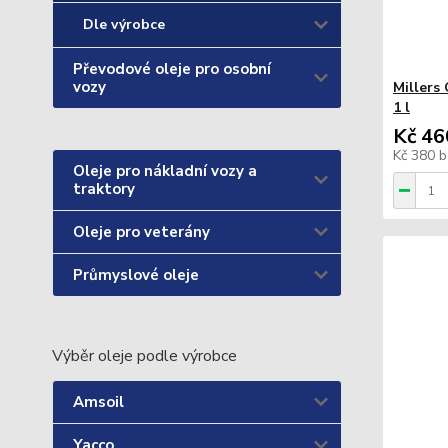
Dle výrobce
Převodové oleje pro osobní
vozy
Millers
1 l
Kč 46
Kč 380
b
Oleje pro nákladní vozy a
traktory
Oleje pro veterány
Průmyslové oleje
Výběr oleje podle výrobce
Amsoil
Yacco