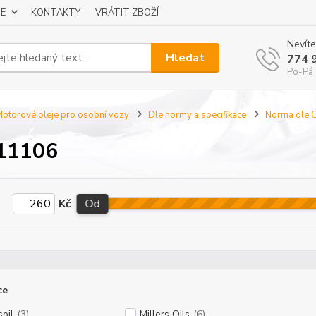
E
KONTAKTY
VRÁTIT ZBOŽÍ
Nevíte
Hledat
774 
Po-Pá 
otorové oleje pro osobní vozy
Dle normy a specifikace
Norma dle
11106
Kč
Od
ce
oil
(3)
Millers Oils
(6)