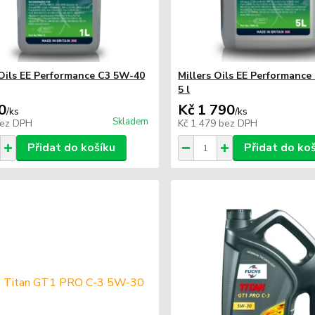
 Oils EE Performance C3 5W-40
Millers Oils EE Performanc
5 l
0
Kč 1 790
/
ks
/
ks
Skladem
ez DPH
Kč 1 479
bez DPH
Přidat do košíku
Přidat do ko