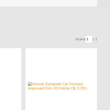
strana
z 1