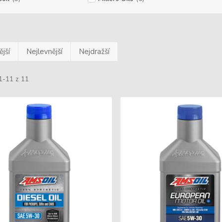
jší
Nejlevnější
Nejdražší
1-11 z 11