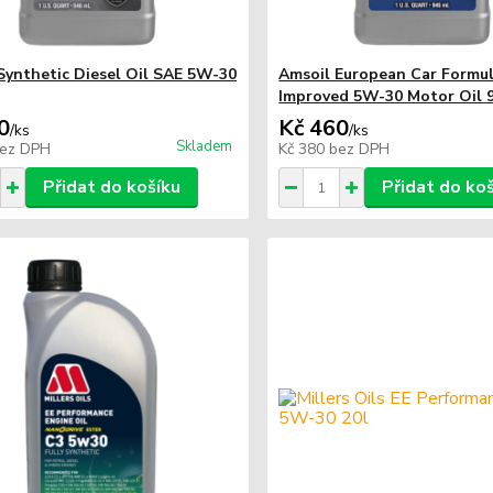
Synthetic Diesel Oil SAE 5W-30
Amsoil European Car Formu
Improved 5W-30 Motor Oil 
0
Kč 460
/
ks
/
ks
Skladem
ez DPH
Kč 380
bez DPH
Přidat do košíku
Přidat do ko