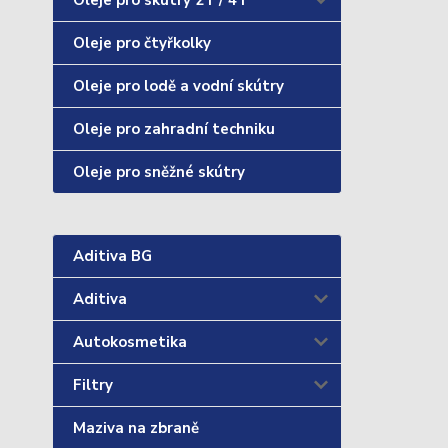
Oleje pro skútry 2T / 4T
Oleje pro čtyřkolky
Oleje pro lodě a vodní skútry
Oleje pro zahradní techniku
Oleje pro sněžné skútry
Aditiva BG
Aditiva
Autokosmetika
Filtry
Maziva na zbraně