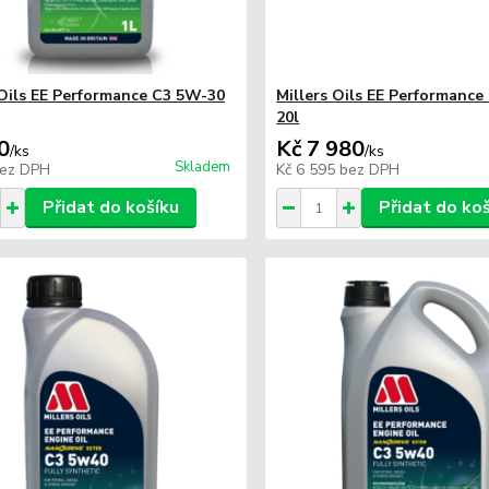
 Oils EE Performance C3 5W-30
Millers Oils EE Performanc
20l
0
Kč 7 980
/
ks
/
ks
Skladem
ez DPH
Kč 6 595
bez DPH
Přidat do košíku
Přidat do ko