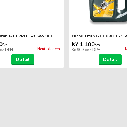
itan GT1 PRO C-3 5W-30 1L
Fuchs Titan GT1 PRO C-3 5
0
Kč 1 100
/
ks
/
ks
Není skladem
N
ez DPH
Kč 909
bez DPH
Detail
Detail