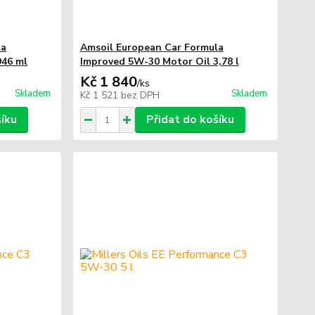
la
Amsoil European Car Formula
946 ml
Improved 5W-30 Motor Oil 3,78 l
Kč 1 840
/
ks
Skladem
Skladem
Kč 1 521
bez DPH
šíku
Přidat do košíku