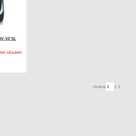
W-30 5L
ení skladem
strana
z 1