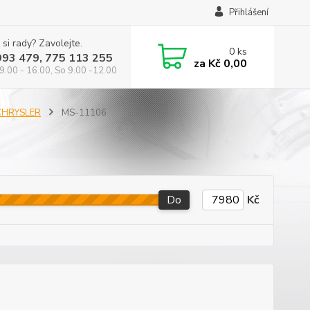
Přihlášení
 si rady? Zavolejte.
0
ks
993 479, 775 113 255
za
Kč 0,00
9.00 - 16.00, So 9.00 -12.00
 CHRYSLER
MS-11106
Do
Kč