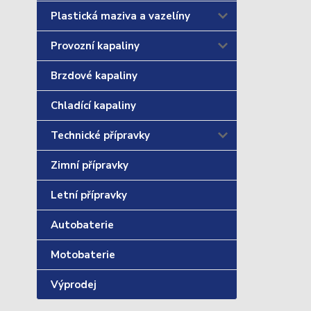
Plastická maziva a vazelíny
Provozní kapaliny
Brzdové kapaliny
Chladící kapaliny
Technické přípravky
Zimní přípravky
Letní přípravky
Autobaterie
Motobaterie
Výprodej