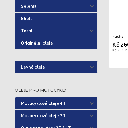
Selenia
Shell
Total
Fuchs T
Originální oleje
Kč 26
Kč 215
b
Levné oleje
OLEJE PRO MOTOCYKLY
Motocyklové oleje 4T
Motocyklové oleje 2T