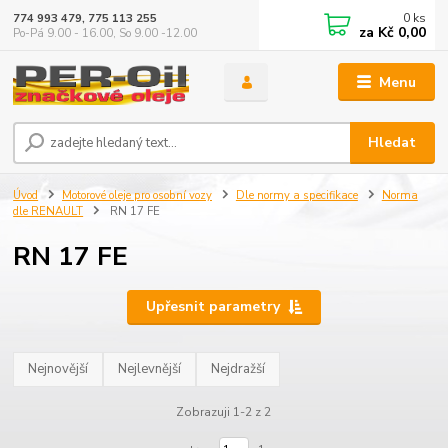
0
ks
774 993 479, 775 113 255
za
Kč 0,00
Po-Pá 9.00 - 16.00, So 9.00 -12.00
Menu
Hledat
Úvod
Motorové oleje pro osobní vozy
Dle normy a specifikace
Norma
dle RENAULT
RN 17 FE
RN 17 FE
Upřesnit parametry
Nejnovější
Nejlevnější
Nejdražší
Zobrazuji 1-2 z 2