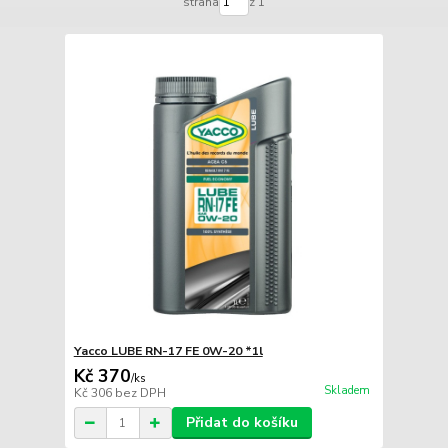
strana
z 1
Yacco LUBE RN-17 FE 0W-20 *1l
Kč 370
/
ks
Skladem
Kč 306
bez DPH
Přidat do košíku