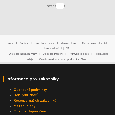
strana
z 1
Domů
|
Kontakt
|
Specifikace olejů
|
Mazací plány
|
Motocyklové oleje 4T
|
Motocyklové oleje 2T
|
Oleje pro nákladní vozy
|
Oleje pro traktory
|
Průmyslové oleje
|
Hydraulické
oleje
|
Certifikované obchodní podmínky dTest
Informace pro zákazníky
Obchodní podmínky
Doručení zboží
Recenze našich zákazníků
Mazací plány
Obecná doporučení