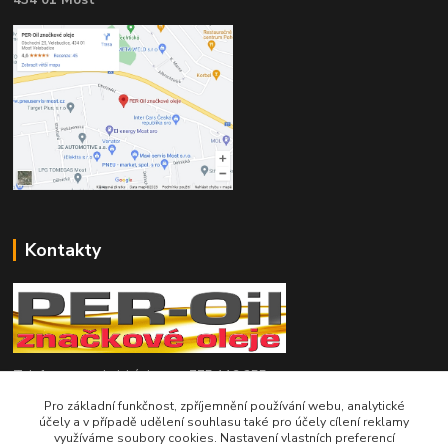
434 01 Most
Kontakty
Telefon pro technické dotazy: 775 113 255
Pro základní funkčnost, zpříjemnění používání webu, analytické
Telefon do našeho obchodu : 774 993 479
účely a v případě udělení souhlasu také pro účely cílení reklamy
využíváme soubory cookies. Nastavení vlastních preferencí