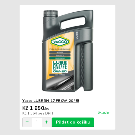
Yacco LUBE RN-17 FE 0W-20 *5l
Kč 1 650
/
ks
Skladem
Kč 1 364
bez DPH
Přidat do košíku