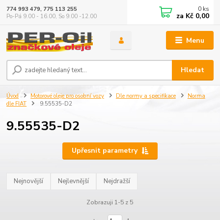
0
ks
774 993 479, 775 113 255
za
Kč 0,00
Po-Pá 9.00 - 16.00, So 9.00 -12.00
Menu
Hledat
Úvod
Motorové oleje pro osobní vozy
Dle normy a specifikace
Norma
dle FIAT
9.55535-D2
9.55535-D2
Upřesnit parametry
Nejnovější
Nejlevnější
Nejdražší
Zobrazuji 1-5 z 5