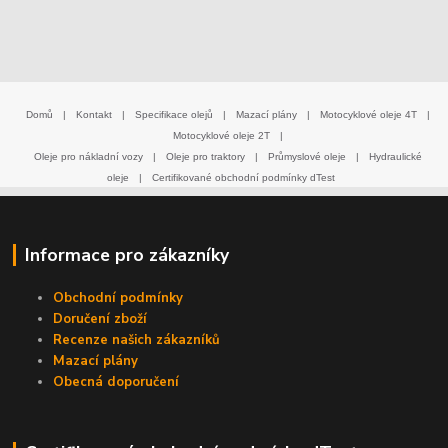
Domů
|
Kontakt
|
Specifikace olejů
|
Mazací plány
|
Motocyklové oleje 4T
|
Motocyklové oleje 2T
|
Oleje pro nákladní vozy
|
Oleje pro traktory
|
Průmyslové oleje
|
Hydraulické
oleje
|
Certifikované obchodní podmínky dTest
Informace pro zákazníky
Obchodní podmínky
Doručení zboží
Recenze našich zákazníků
Mazací plány
Obecná doporučení