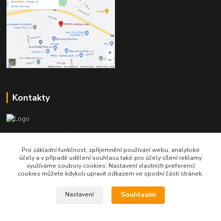
Kontakty
Telefon pro technické dotazy: 775 113 255
Pro základní funkčnost, zpříjemnění používání webu, analytické
Telefon do našeho obchodu : 774 993 479
účely a v případě udělení souhlasu také pro účely cílení reklamy
využíváme soubory cookies. Nastavení vlastních preferencí
cookies můžete kdykoli upravit odkazem ve spodní části stránek.
info@znackoveoleje.cz
Souhlasím
Nastavení