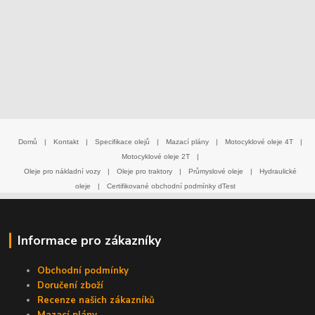
Domů
|
Kontakt
|
Specifikace olejů
|
Mazací plány
|
Motocyklové oleje 4T
|
Motocyklové oleje 2T
|
Oleje pro nákladní vozy
|
Oleje pro traktory
|
Průmyslové oleje
|
Hydraulické
oleje
|
Certifikované obchodní podmínky dTest
Informace pro zákazníky
Obchodní podmínky
Doručení zboží
Recenze našich zákazníků