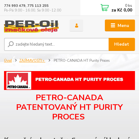
0
ks
774 993 479, 775 113 255
za
Kč 0,00
Po-Pá 9.00 - 16.00, So 9.00 -12.00
Menu
Hledat
Úvod
ZAJÍMAVOSTI »
PETRO-CANADA HT Purity Proces
PETRO-CANADA
PATENTOVANÝ HT PURITY
PROCES