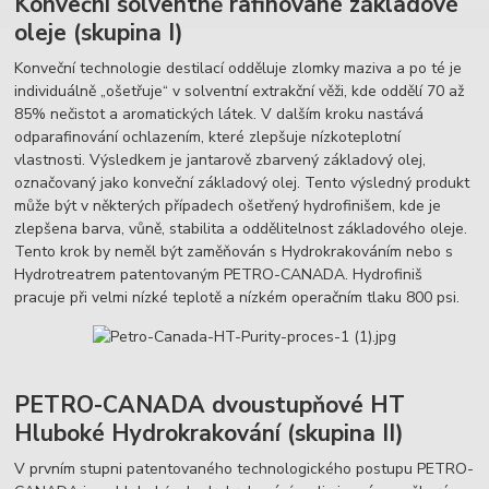
Konveční solventně rafinované základové
oleje (skupina I)
Konveční technologie destilací odděluje zlomky maziva a po té je
individuálně „ošetřuje“ v solventní extrakční věži, kde oddělí 70 až
85% nečistot a aromatických látek. V dalším kroku nastává
odparafinování ochlazením, které zlepšuje nízkoteplotní
vlastnosti. Výsledkem je jantarově zbarvený základový olej,
označovaný jako konveční základový olej. Tento výsledný produkt
může být v některých případech ošetřený hydrofinišem, kde je
zlepšena barva, vůně, stabilita a oddělitelnost základového oleje.
Tento krok by neměl být zaměňován s Hydrokrakováním nebo s
Hydrotreatrem patentovaným PETRO-CANADA. Hydrofiniš
pracuje při velmi nízké teplotě a nízkém operačním tlaku 800 psi.
PETRO-CANADA dvoustupňové HT
Hluboké Hydrokrakování (skupina II)
V prvním stupni patentovaného technologického postupu PETRO-