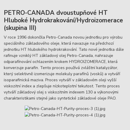
PETRO-CANADA dvoustupňové HT
Hluboké Hydrokrakování/Hydroizomerace
(skupina III)
V roce 1996 dokončila Petro-Canada novou jednotku pro výrobu
speciálního základového oleje, která navazuje na předchozí
jednotku HT hlubokého hydrokrakování. Tato nové jednotka dále
rafinuje vzniklý HT základový olej Petro-Canada, nahrazuje
odparafínování ochlazením krokem HYDROIZOMERACE, která
konverzuje parafin. Tento proces používá zvláštní katalyzátor,
který selektivně izomerizuje molekuly parafínů (vosků) a vytváří
isoparafinická maziva. Proces vytváří v základovém oleji vyšší
viskozitní index a zlepšuje nízkoteplotní tekutost. Tento proces
vytváří základový olej s viskozitním indexem 130 a výkonovými
charakteristikami stejné jako syntetické základové oleje PAO.