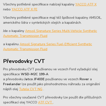
Všechny potřebné specifikace nabízejí kapaliny
YACCO ATF X
nebo
YACCO ATF X FE
Všechny potřebné specifikace mají též špičkové kapaliny AMSOIL,
amerického lídra v syntetických olejích a kapalinách.
Jde o kapaliny
Amsoil Signature Series Multi-Vehicle Synthetic
Automatic Transmission Fluid
a kapalinu
Amsoil Signature Series Fuel-Efficient Synthetic
Automatic Transmission Fluid
Převodovky CVT
Pro převodovku CVT používanou ve vozech Ford vyžadující olej
specifikace
WSD-M2C 199-A
a převodovku
Jatco JF403E
používanou ve vozech
Rover
a
Freelander
lze použít jako plnohodnotnou náhradu za originální
náplň olej
Tutela CVT NG
.
Pro všechny současné CVT převodovky lze použít dle příšlušných
specifikací olej YACCO
ATF CVT
.