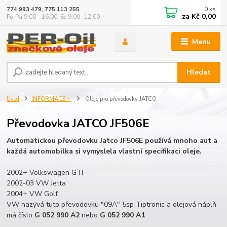
0
ks
774 993 479, 775 113 255
za
Kč 0,00
Po-Pá 9.00 - 16.00, So 9.00 -12.00
Menu
Hledat
Úvod
INFORMACE »
Oleje pro převodovky JATCO
Převodovka JATCO JF506E
Automatickou převodovku Jatco JF506E používá mnoho aut a
každá automobilka si vymyslela vlastní specifikaci oleje.
2002+ Volkswagen GTI
2002-03 VW Jetta
2004+ VW Golf
VW nazývá tuto převodovku "09A" 5sp Tiptronic a olejová náplň
má číslo
G 052 990 A2
nebo
G 052 990 A1