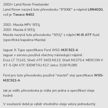
2002+ Land Rover Freelander
Land Rover nazývá tuto převodovku "JF506E" a náplně
LRN402G
,
což je
Texaco N402
2002- Mazda MPV 5f31j
2003- Mazda 6 5f31j
Mazda nazývá tuto převodovku "5f31j" s náplní
M-III ATF
fluid
(specifická kapalina Mazda)
Jaguar X-Type specifikace Ford WSS-
M2C922-A
Jaguar v servisu používá všechny následující náplně :
Esso LT 71141; Shell ATF 3403 M115; Shell M1375.4; MERCON V
XT-5-QM ATF; IDEMITSU K17; Jatco 3100 PL085
Ford pro tuto převodovku používá "vlastní" olej specifikace
WSS-
M2C922-A
Jak je vidět, převodovka je stále jen jedna a specifikací oleje
hodně.
V současné době je výběr vhodného oleje velice jednoduchý.