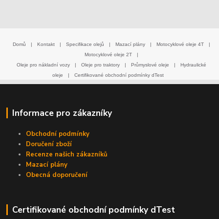
Domů
|
Kontakt
|
Specifikace olejů
|
Mazací plány
|
Motocyklové oleje 4T
|
Motocyklové oleje 2T
|
Oleje pro nákladní vozy
|
Oleje pro traktory
|
Průmyslové oleje
|
Hydraulické
oleje
|
Certifikované obchodní podmínky dTest
Informace pro zákazníky
Obchodní podmínky
Doručení zboží
Recenze našich zákazníků
Mazací plány
Obecná doporučení
Certifikované obchodní podmínky dTest