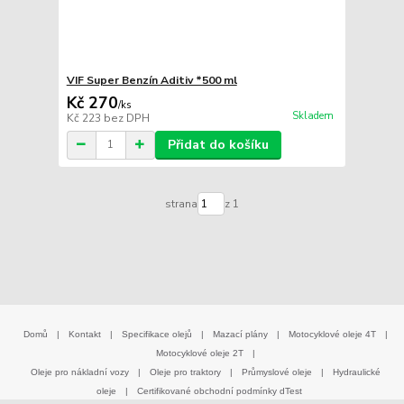
VIF Super Benzín Aditiv *500 ml
Kč 270
/
ks
Skladem
Kč 223
bez DPH
Přidat do košíku
strana
z 1
Domů
|
Kontakt
|
Specifikace olejů
|
Mazací plány
|
Motocyklové oleje 4T
|
Motocyklové oleje 2T
|
Oleje pro nákladní vozy
|
Oleje pro traktory
|
Průmyslové oleje
|
Hydraulické
oleje
|
Certifikované obchodní podmínky dTest