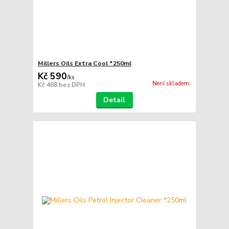
Millers Oils Extra Cool *250ml
Kč 590
/
ks
Není skladem
Kč 488
bez DPH
Detail