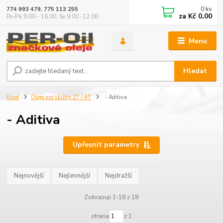
0
ks
774 993 479, 775 113 255
za
Kč 0,00
Po-Pá 9.00 - 16.00, So 9.00 -12.00
Menu
Hledat
Úvod
Oleje pro skútry 2T / 4T
- Aditiva
- Aditiva
Upřesnit parametry
Nejnovější
Nejlevnější
Nejdražší
Zobrazuji 1-18 z 18
strana
z 1