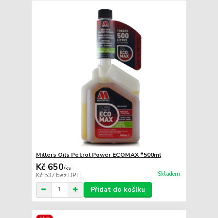
Millers Oils Petrol Power ECOMAX *500ml
Kč 650
/
ks
Skladem
Kč 537
bez DPH
Přidat do košíku