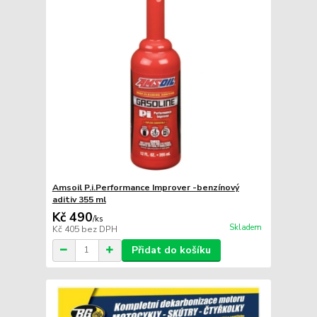
Amsoil P.i.Performance Improver -benzínový
aditiv 355 ml
Kč 490
/
ks
Skladem
Kč 405
bez DPH
Přidat do košíku