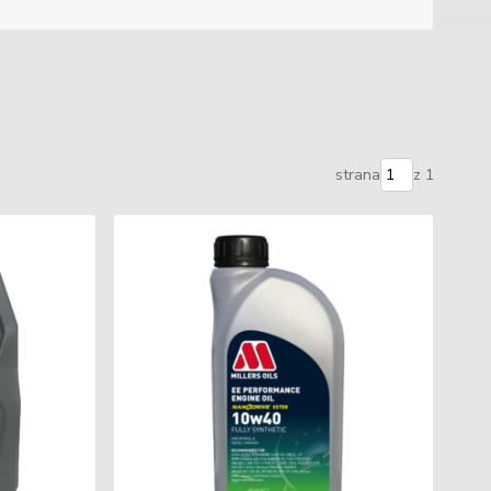
strana
z 1