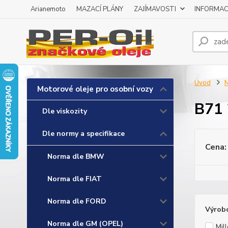
Arianemoto
MAZACÍ PLÁNY
ZAJÍMAVOSTI
INFORMAC
Úvod
M
Motorové oleje pro osobní vozy
B71
Dle viskozity
Dle normy a specifikace
Cena:
Norma dle BMW
Norma dle FIAT
Norma dle FORD
Výrob
Norma dle GM (OPEL)
Mill