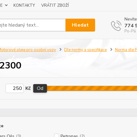
E
KONTAKTY
VRÁTIT ZBOŽÍ
Nevíte
Hledat
774 
Po-Pá 
otorové oleje pro osobní vozy
Dle normy a specifikace
Norma dle 
 2300
Kč
Od
ce
ers Oils
(3)
Petronas
(2)