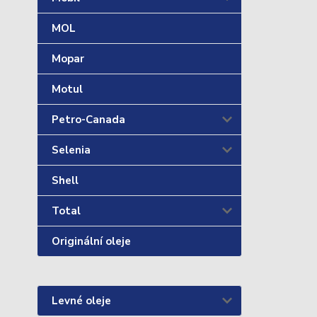
MOL
Mopar
Motul
Petro-Canada
Selenia
Shell
Total
Originální oleje
Levné oleje