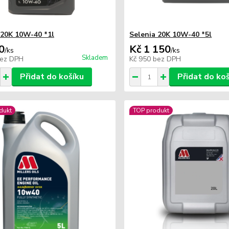
 20K 10W-40 *1l
Selenia 20K 10W-40 *5l
0
Kč 1 150
/
ks
/
ks
Skladem
ez DPH
Kč 950
bez DPH
Přidat do košíku
Přidat do ko
dukt
TOP produkt