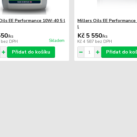
 Oils EE Performance 10W-40 5 l
Millers Oils EE Performanc
l
550
Kč 5 550
/
ks
/
ks
Skladem
1
bez DPH
Kč 4 587
bez DPH
Přidat do košíku
Přidat do ko