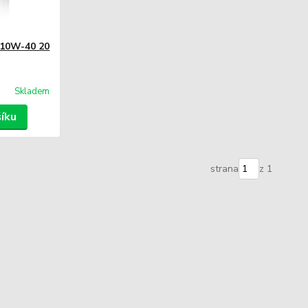
e 10W-40 20
Skladem
šíku
strana
z 1