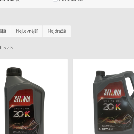
jší
Nejlevnější
Nejdražší
1-5 z 5