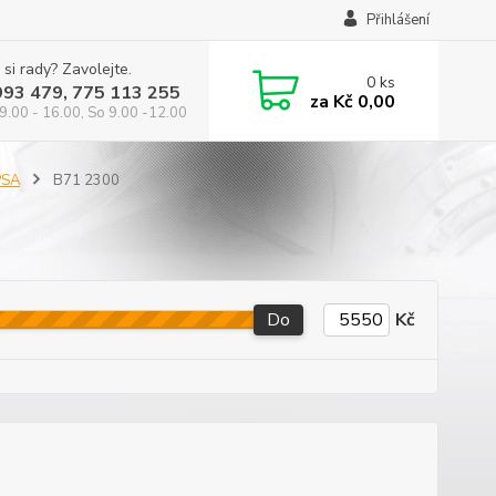
Přihlášení
 si rady? Zavolejte.
0
ks
993 479, 775 113 255
za
Kč 0,00
9.00 - 16.00, So 9.00 -12.00
PSA
B71 2300
Do
Kč