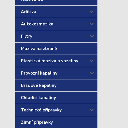
Aditiva
Autokosmetika
Filtry
Maziva na zbraně
Plastická maziva a vazelíny
Provozní kapaliny
Brzdové kapaliny
Chladící kapaliny
Technické přípravky
Zimní přípravky