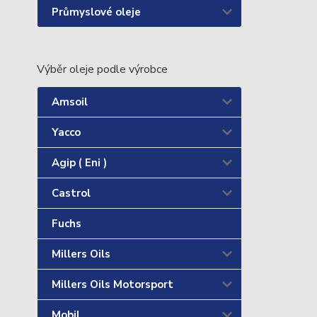
Průmyslové oleje
Výběr oleje podle výrobce
Amsoil
Yacco
Agip ( Eni )
Castrol
Fuchs
Millers Oils
Millers Oils Motorsport
Mobil