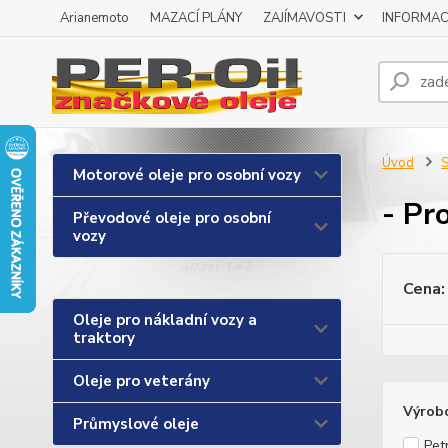
Arianemoto
MAZACÍ PLÁNY
ZAJÍMAVOSTI
INFORMAC
Úvod
S
Motorové oleje pro osobní vozy
- Pr
Převodové oleje pro osobní
vozy
Cena:
Oleje pro nákladní vozy a
traktory
Oleje pro veterány
Výrob
Průmyslové oleje
Pet