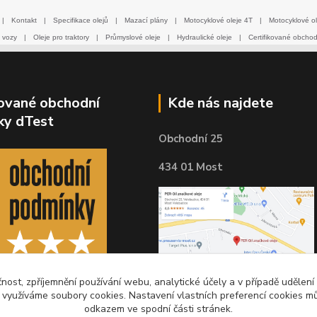
|
Kontakt
|
Specifikace olejů
|
Mazací plány
|
Motocyklové oleje 4T
|
Motocyklové ol
 vozy
|
Oleje pro traktory
|
Průmyslové oleje
|
Hydraulické oleje
|
Certifikované obcho
kované obchodní
Kde nás najdete
ky dTest
Obchodní 25
434 01 Most
čnost, zpříjemnění používání webu, analytické účely a v případě udělení
y využíváme soubory cookies. Nastavení vlastních preferencí cookies mů
odkazem ve spodní části stránek.