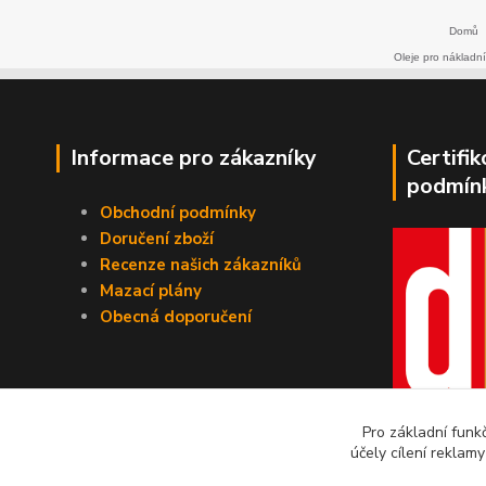
Domů
Oleje pro nákladní
Informace pro zákazníky
Certifi
podmín
Obchodní podmínky
Doručení zboží
Recenze našich zákazníků
Mazací plány
Obecná doporučení
Pro základní funk
účely cílení reklam