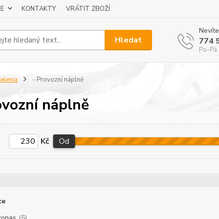
E
KONTAKTY
VRÁTIT ZBOŽÍ
Nevíte
Hledat
774 
Po-Pá 
elenia
- Provozní náplně
ovozní náplně
Kč
Od
ce
ronas
(5)