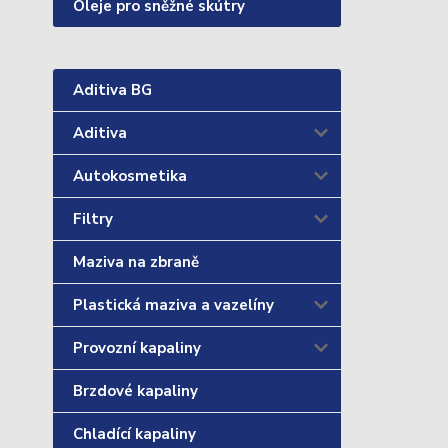
Oleje pro sněžné skútry
Aditiva BG
Aditiva
Autokosmetika
Filtry
Maziva na zbraně
Plastická maziva a vazelíny
Provozní kapaliny
Brzdové kapaliny
Chladící kapaliny