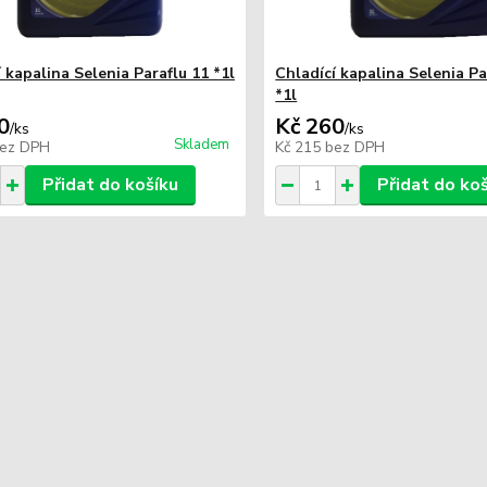
 kapalina Selenia Paraflu 11 *1l
Chladící kapalina Selenia Pa
*1l
0
Kč 260
/
ks
/
ks
Skladem
ez DPH
Kč 215
bez DPH
Přidat do košíku
Přidat do ko