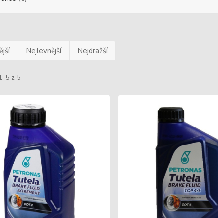
jší
Nejlevnější
Nejdražší
1-5 z 5