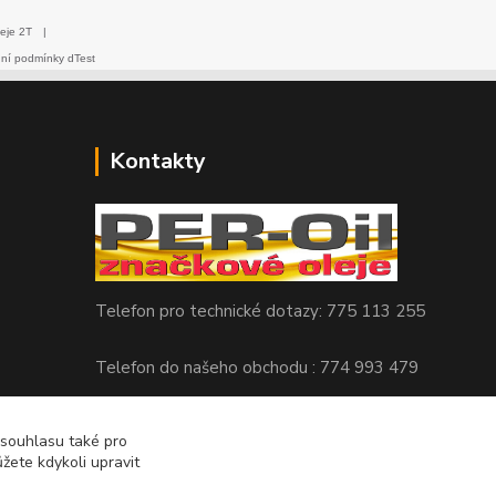
eje 2T
|
dní podmínky dTest
Kontakty
Telefon pro technické dotazy: 775 113 255
Telefon do našeho obchodu : 774 993 479
info@znackoveoleje.cz
 souhlasu také pro
žete kdykoli upravit