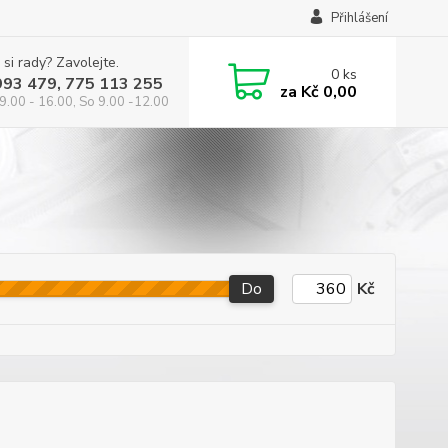
Přihlášení
 si rady? Zavolejte.
0
ks
993 479, 775 113 255
za
Kč 0,00
9.00 - 16.00, So 9.00 -12.00
Do
Kč