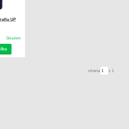
raflu UP
Skladem
šíku
strana
z 1