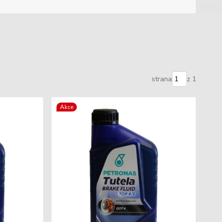
strana
z 1
Akce