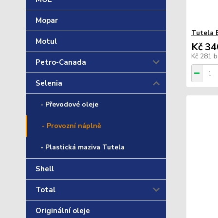
Mopar
Tutela 
Motul
Kč 34
Kč 281
b
Petro-Canada
Selenia
- Převodové oleje
- Provozní náplně
- Plastická maziva Tutela
Shell
Total
Originální oleje