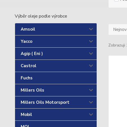
Výběr oleje podle výrobce
Amsoil
Nejnově
Yacco
Zobrazuji 
Agip ( Eni )
Castrol
Fuchs
Millers Oils
Millers Oils Motorsport
Mobil
MOL