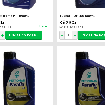
Extreme HT 500ml
Tutela TOP 4/S 500ml
0
Kč 230
/
ks
/
ks
Skladem
ez DPH
Kč 190
bez DPH
Přidat do košíku
Přidat do ko