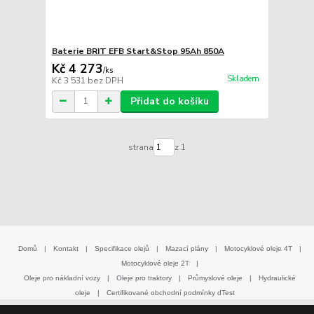
Baterie BRIT EFB Start&Stop 95Ah 850A
Kč 4 273
/
ks
Skladem
Kč 3 531
bez DPH
Přidat do košíku
strana
z 1
Domů
|
Kontakt
|
Specifikace olejů
|
Mazací plány
|
Motocyklové oleje 4T
|
Motocyklové oleje 2T
|
Oleje pro nákladní vozy
|
Oleje pro traktory
|
Průmyslové oleje
|
Hydraulické
oleje
|
Certifikované obchodní podmínky dTest