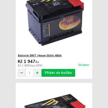
Baterie BRIT Hiway 55Ah 480A
Kč 1 947
/
ks
Skladem
Kč 1 609
bez DPH
Přidat do košíku