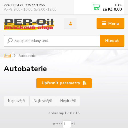
0
ks
774 993 479, 775 113 255
za
Kč 0,00
Po-Pá 9.00 - 16.00, So 9.00 -12.00
Menu
Hledat
Úvod
Autobaterie
Autobaterie
Upřesnit parametry
Nejnovější
Nejlevnější
Nejdražší
Zobrazuji 1-16 z 16
strana
z 1