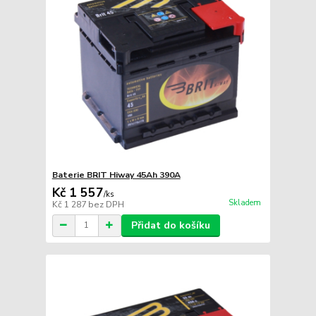
Baterie BRIT Hiway 45Ah 390A
Kč 1 557
/
ks
Skladem
Kč 1 287
bez DPH
Přidat do košíku