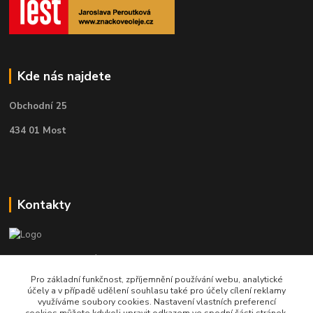
Kde nás najdete
Obchodní 25
434 01 Most
Kontakty
Telefon pro technické dotazy: 775 113 255
Pro základní funkčnost, zpříjemnění používání webu, analytické
Telefon do našeho obchodu : 774 993 479
účely a v případě udělení souhlasu také pro účely cílení reklamy
využíváme soubory cookies. Nastavení vlastních preferencí