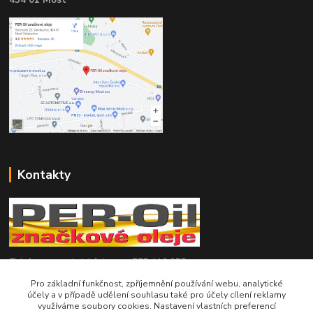
434 01 Most
Kontakty
Telefon pro technické dotazy: 775 113 255
Pro základní funkčnost, zpříjemnění používání webu, analytické
Telefon do našeho obchodu : 774 993 479
účely a v případě udělení souhlasu také pro účely cílení reklamy
využíváme soubory cookies. Nastavení vlastních preferencí