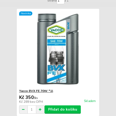
strana
z 1
Novinka
Yacco BVX FE 70W *1l
Kč 350
/
ks
Skladem
Kč 289
bez DPH
Přidat do košíku