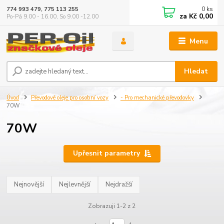
0
ks
774 993 479, 775 113 255
za
Kč 0,00
Po-Pá 9.00 - 16.00, So 9.00 -12.00
Menu
Hledat
Úvod
Převodové oleje pro osobní vozy
- Pro mechanické převodovky
70W
70W
Upřesnit parametry
Nejnovější
Nejlevnější
Nejdražší
Zobrazuji 1-2 z 2