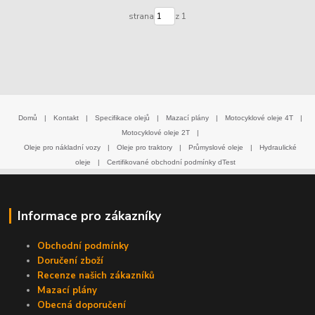
strana
z 1
Domů
|
Kontakt
|
Specifikace olejů
|
Mazací plány
|
Motocyklové oleje 4T
|
Motocyklové oleje 2T
|
Oleje pro nákladní vozy
|
Oleje pro traktory
|
Průmyslové oleje
|
Hydraulické
oleje
|
Certifikované obchodní podmínky dTest
Informace pro zákazníky
Obchodní podmínky
Doručení zboží
Recenze našich zákazníků
Mazací plány
Obecná doporučení