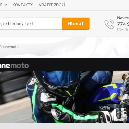
E
KONTAKTY
VRÁTIT ZBOŽÍ
Nevíte
Hledat
774 
Po-Pá 
Arianemoto