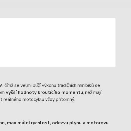
W
, čímž se velmi blíží výkonu tradičních minibiků se
hem
vyšší hodnoty kroutícího momentu
, než mají
it reálného motocyklu vždy přítomný.
on, maximální rychlost, odezvu plynu a motorovu