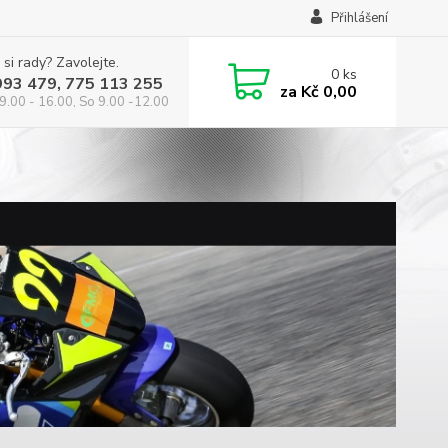
Přihlášení
 si rady? Zavolejte.
0
ks
993 479, 775 113 255
za
Kč 0,00
9.00 - 16.00, So 9.00 -12.00