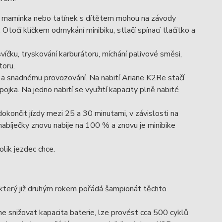
dy maminka nebo tatínek s dítětem mohou na závody
Otočí klíčkem odmykání minibiku, stlačí spínací tlačítko a
íčku, tryskování karburátoru, míchání palivové směsi,
toru.
 a snadnému provozování. Na nabití Ariane K2Re stačí
ojka. Na jedno nabití se využití kapacity plně nabité
končit jízdy mezi 25 a 30 minutami, v závislosti na
onabíječky znovu nabije na 100 % a znovu je minibike
lik jezdec chce.
který již druhým rokem pořádá šampionát těchto
ne snižovat kapacita baterie, lze provést cca 500 cyklů