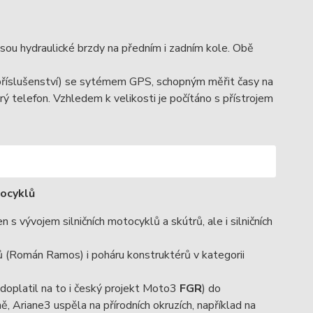
sou hydraulické brzdy na předním i zadním kole. Obě
příslušenství) se sytémem GPS, schopným měřit časy na
trý telefon. Vzhledem k velikosti je počítáno s přístrojem
tocyklů
s vývojem silničních motocyklů a skútrů, ale i silničních
ců (Román Ramos) i poháru konstruktérů v kategorii
(doplatil na to i český projekt Moto3
FGR
) do
 Ariane3 uspěla na přírodních okruzích, například na