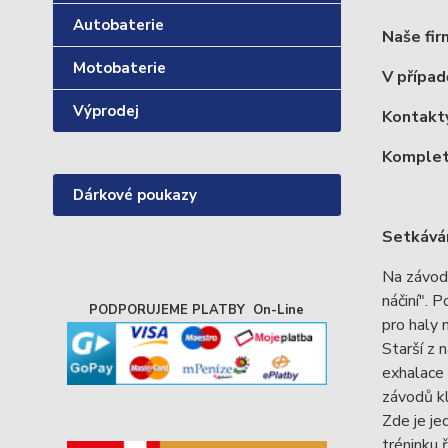
Autobaterie
Naše fir
Motobaterie
V případ
Výprodej
Kontakty
Komplet
Dárkové poukazy
Setkávám
Na závodn
náčiní". 
PODPORUJEME PLATBY On-Line
pro haly 
Starší z 
exhalace 
závodů kl
Zde je je
tréninku 