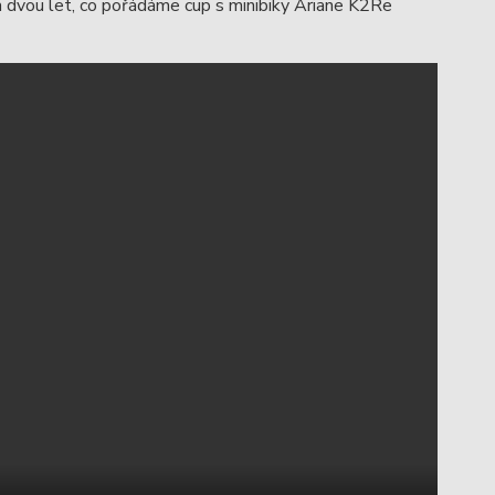
m dvou let, co pořádáme cup s minibiky Ariane K2Re