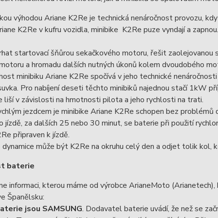
likou výhodou Ariane K2Re je technická nenáročnost provozu, k
Ariane K2Re v kufru vozidla, minibike K2Re puze vyndají a zapnou. 
hat startovací šňůrou sekačkového motoru, řešit zaolejovanou sv
í motoru a hromadu dalších nutných úkonů kolem dvoudobého mo
ost minibiku Ariane K2Re spočívá v jeho technické nenáročnosti
uvka. Pro nabíjení deseti těchto minibiků najednou stačí 1kW příp
 liší v závislosti na hmotnosti pilota a jeho rychlosti na trati.
ychlým jezdcem je minibike Ariane K2Re schopen bez problémů do
o jízdě, za dalších 25 nebo 30 minut, se baterie při použití rychl
Re připraven k jízdě.
 dynamice může být K2Re na okruhu celý den a odjet tolik kol, ko
t baterie
e informaci, kterou máme od výrobce ArianeMoto (Arianetech), 
ve Španělsku:
baterie jsou SAMSUNG
. Dodavatel baterie uvádí, že než se zač