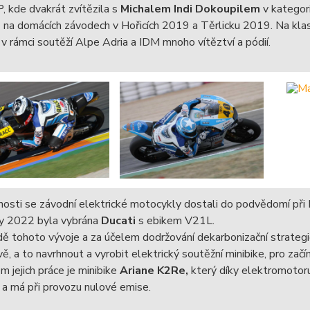
, kde dvakrát zvítězila s
Michalem Indi Dokoupilem
v kategori
3 na domácích závodech v Hořicích 2019 a Těrlicku 2019. Na k
 v rámci soutěží Alpe Adria a IDM mnoho vítěztví a pódií.
nosti se závodní elektrické motocykly dostali do podvědomí p
y 2022 byla vybrána
Ducati
s ebikem V21L.
ě tohoto vývoje a za účelem dodržování dekarbonizační strategi
ě, a to navrhnout a vyrobit elektrický soutěžní minibike, pro začín
 jejich práce je minibike
Ariane K2Re,
který díky elektromotoru 
 a má při provozu nulové emise.