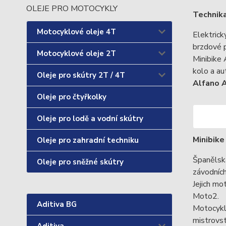
OLEJE PRO MOTOCYKLY
Technik
Motocyklové oleje 4T
Elektrick
brzdové p
Motocyklové oleje 2T
Minibike
kolo a au
Oleje pro skútry 2T / 4T
Alfano
Oleje pro čtyřkolky
Oleje pro lodě a vodní skútry
Minibike
Oleje pro zahradní techniku
Španělsk
Oleje pro sněžné skútry
závodních
Jejich mo
Moto2.
Aditiva BG
Motocykl
mistrovst