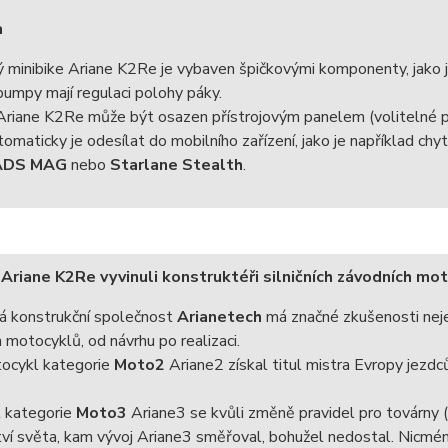
a
ý minibike Ariane K2Re je vybaven špičkovými komponenty, jako j
umpy mají regulaci polohy páky.
 Ariane K2Re může být osazen přístrojovým panelem (volitelné 
tomaticky je odesílat do mobilního zařízení, jako je například chy
 ADS MAG
nebo
Starlane Stealth
.
 Ariane K2Re vyvinuli konstruktéři silničních závodních mo
á konstrukční společnost
Arianetech
má značné zkušenosti nejen 
 motocyklů, od návrhu po realizaci.
tocykl kategorie
Moto2
Ariane2 získal titul mistra Evropy jezd
 kategorie
Moto3
Ariane3 se kvůli změně pravidel pro továrny 
ví světa, kam vývoj Ariane3 směřoval, bohužel nedostal. Nicméně,