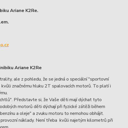
biku Ariane K2Re.
lem.
o.cz
nibiku Ariane K2Re
lity, ale z pohledu, že se jedná o speciální "sportovní
m kvůli značnému hluku 2T spalovacích motorů. To platí i
dýmu.
chtlů". Představte si, že Vaše děti mají dýchat tyto
odobých motorů děti dýchají při fyzické zátěži během
 benzínu a oleje" a zvuku motoru to nemohou obhájit.
 provozní náklady. Není třeba kvůli najetým kilometrů při
orem.