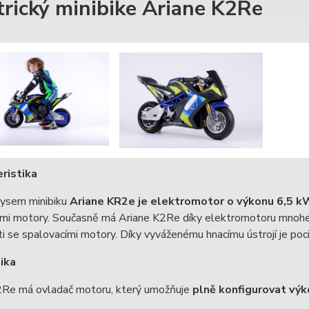
trický minibike Ariane K2Re
ristika
rysem minibiku
Ariane KR2e je elektromotor o výkonu 6,5 k
ími motory. Současně má Ariane K2Re díky elektromotoru mno
i se spalovacími motory. Díky vyváženému hnacímu ústrojí je poc
ika
2Re má ovladač motoru, který umožňuje
plně konfigurovat výk