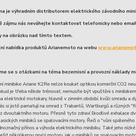
ma je výhradním distributorem elektrického závodního mini
ě zájmu nás neváhejte kontaktovat telefonicky nebo emai
 na obrázku nad tímto textem.
ní nabídka produktů Arianemoto na webu
www.arianemot
e se s otázkami na téma bezemisní a provozní náklady mi
í minibike Ariane K2Re nelze koukat optikou komerční CO2 neutra
Pokud je třeba někde trénovat, nemusíte být vpuštěni s minibike
na elektrické motokary, hlavně v zimním období, kvůli smradu a 
nás si jistě pamatují na smrad z Trabantů, Wartburgů a různých "fi
z dvoutaktního motoru. Přesně tyto zdraví škodlivé exhalace dv
asických minibiků se spalovacími motory. Řeči o "vůni spáleného
dnoznačný přínos a výhoda elektrického minibiku. Také jeho nízké
řešit několikerou revizi motoru, jak u minibiků se spalovacím mot