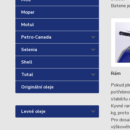
Baterie j
Mopar
Motul
Petro-Canada
Selenia
Shell
Rám
Total
Pokud jd
Originální oleje
potřebnou
stabilitu
Kyvné ram
Levné oleje
kg, proto
Pro dosaž
výškového