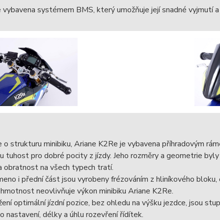
e vybavena systémem BMS, který umožňuje její snadné vyjmutí a
e o strukturu minibiku, Ariane K2Re je vybavena příhradovým r
 tuhost pro dobré pocity z jízdy. Jeho rozměry a geometrie byly
 a obratnost na všech typech tratí.
eno i přední část jsou vyrobeny frézováním z hliníkového bloku,
 hmotnost neovlivňuje výkon minibiku Ariane K2Re.
ení optimální jízdní pozice, bez ohledu na výšku jezdce, jsou st
 nastavení, délky a úhlu rozevření řídítek.