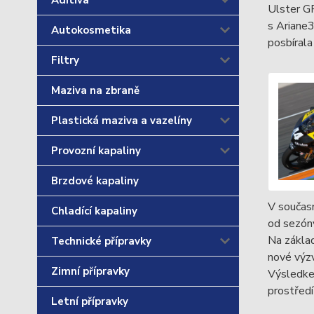
Aditiva
Ulster GP
s Ariane
Autokosmetika
posbírala
Filtry
Maziva na zbraně
Plastická maziva a vazelíny
Provozní kapaliny
Brzdové kapaliny
V součas
Chladící kapaliny
od sezón
Na základ
Technické přípravky
nové výzv
Zimní přípravky
Výsledkem
prostředí
Letní přípravky