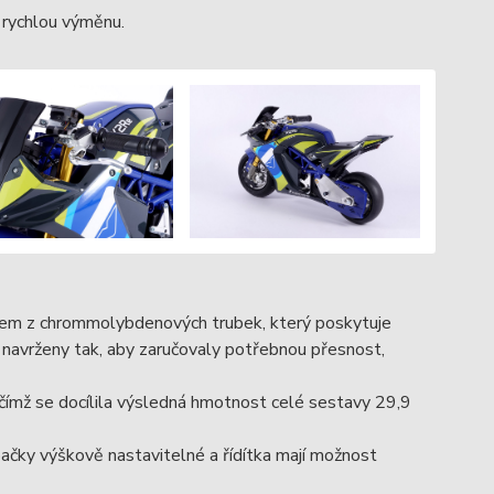
 rychlou výměnu.
ámem z chrommolybdenových trubek, který poskytuje
 navrženy tak, aby zaručovaly potřebnou přesnost,
 čímž se docílila výsledná hmotnost celé sestavy 29,9
upačky výškově nastavitelné a řídítka mají možnost