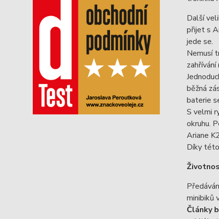
Další ve
přijet s 
jede se.
Nemusí tr
zahříván
Jednoduch
běžná zás
baterie se
S velmi r
okruhu. P
Ariane K2
Díky této
Životnos
Předávám
minibiků 
Články 