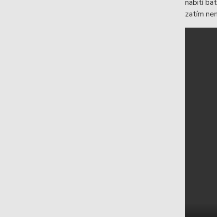
nabití ba
zatím nen