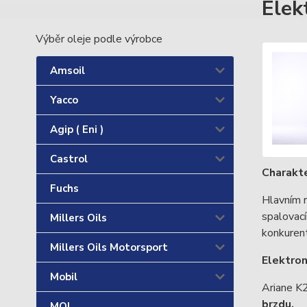
Elek
Výběr oleje podle výrobce
Amsoil
Yacco
Agip ( Eni )
Castrol
Charakte
Fuchs
Hlavním 
spalovac
Millers Oils
konkurent
Millers Oils Motorsport
Elektron
Mobil
Ariane K
brzdu.
MOL