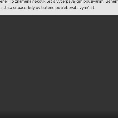
terie. To znamená několik let s vyčerpávajícím používáním. Běhe
astala situace, kdy by baterie potřebovala vyměnit.