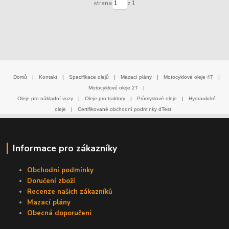
strana
z 1
Domů
|
Kontakt
|
Specifikace olejů
|
Mazací plány
|
Motocyklové oleje 4T
|
Motocyklové oleje 2T
|
Oleje pro nákladní vozy
|
Oleje pro traktory
|
Průmyslové oleje
|
Hydraulické
oleje
|
Certifikované obchodní podmínky dTest
Informace pro zákazníky
Obchodní podmínky
Doručení zboží
Recenze našich zákazníků
Mazací plány
Obecná doporučení