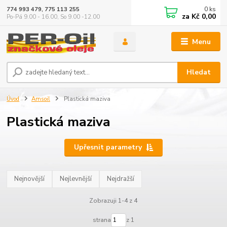
0
ks
774 993 479, 775 113 255
za
Kč 0,00
Po-Pá 9.00 - 16.00, So 9.00 -12.00
Menu
Hledat
Úvod
Amsoil
Plastická maziva
Plastická maziva
Upřesnit parametry
Nejnovější
Nejlevnější
Nejdražší
Zobrazuji 1-4 z 4
strana
z 1