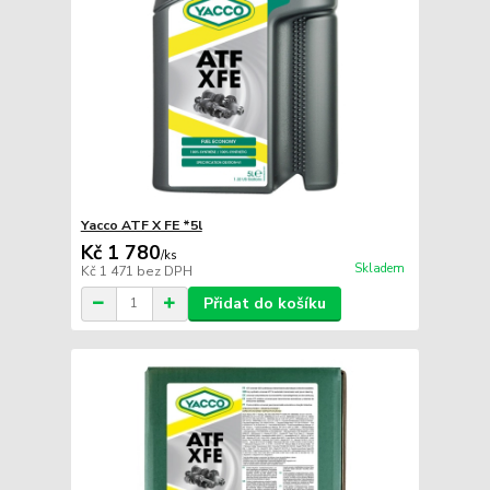
Yacco ATF X FE *5l
Kč 1 780
/
ks
Skladem
Kč 1 471
bez DPH
Přidat do košíku