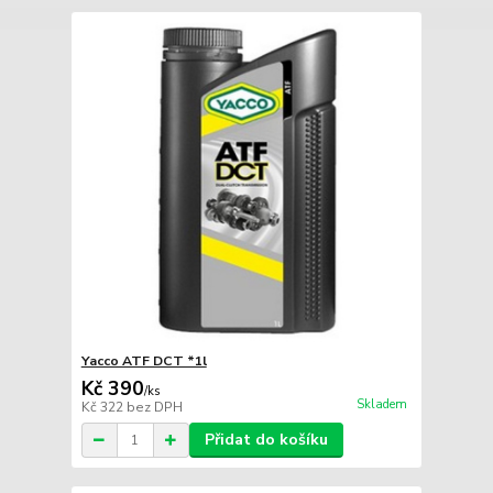
Yacco ATF DCT *1l
Kč 390
/
ks
Skladem
Kč 322
bez DPH
Přidat do košíku