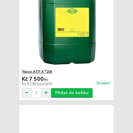
Yacco ATF X *20l
Kč 7 500
/
ks
Skladem
Kč 6 198
bez DPH
Přidat do košíku