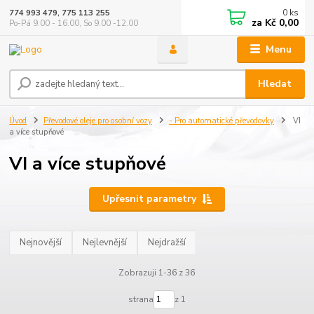
0
ks
774 993 479, 775 113 255
za
Kč 0,00
Po-Pá 9.00 - 16.00, So 9.00 -12.00
Menu
Hledat
Úvod
Převodové oleje pro osobní vozy
- Pro automatické převodovky
VI
a více stupňové
VI a více stupňové
Upřesnit parametry
Nejnovější
Nejlevnější
Nejdražší
Zobrazuji 1-36 z 36
strana
z 1