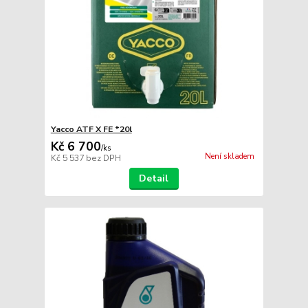
Yacco ATF X FE *20l
Kč 6 700
/
ks
Není skladem
Kč 5 537
bez DPH
Detail