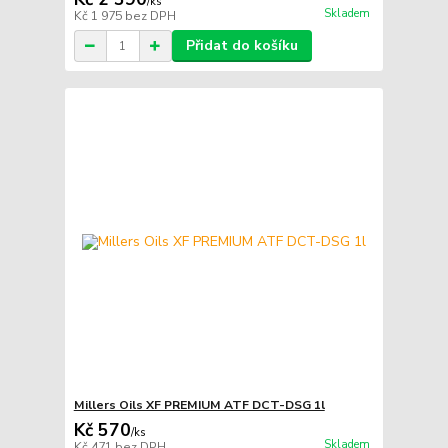
/
ks
Skladem
Kč 1 975
bez DPH
Přidat do košíku
Millers Oils XF PREMIUM ATF DCT-DSG 1l
Kč 570
/
ks
Skladem
Kč 471
bez DPH