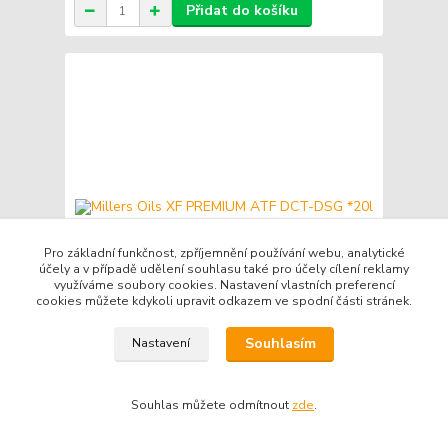
Přidat do košíku
Pro základní funkčnost, zpříjemnění používání webu, analytické
účely a v případě udělení souhlasu také pro účely cílení reklamy
využíváme soubory cookies. Nastavení vlastních preferencí
cookies můžete kdykoli upravit odkazem ve spodní části stránek.
Souhlasím
Nastavení
Millers Oils XF PREMIUM ATF DCT-DSG *20l
Kč 8 990
/
ks
Souhlas můžete odmítnout
zde
.
Skladem
Kč 7 430
bez DPH
Přidat do košíku