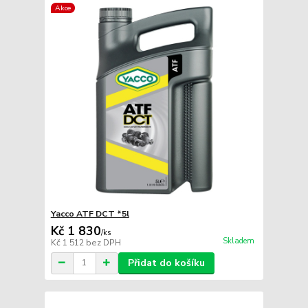
Akce
Yacco ATF DCT *5l
Kč 1 830
/
ks
Skladem
Kč 1 512
bez DPH
Přidat do košíku