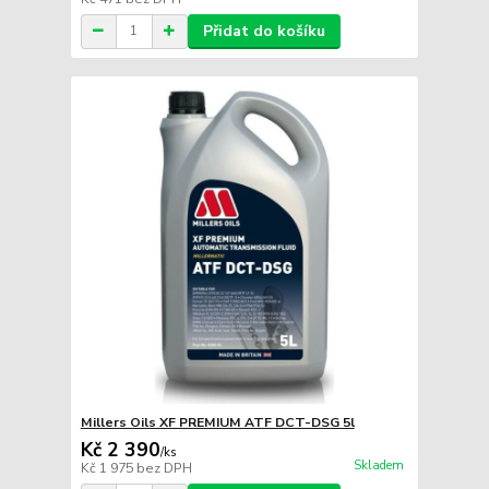
Přidat do košíku
Millers Oils XF PREMIUM ATF DCT-DSG 5l
Kč 2 390
/
ks
Skladem
Kč 1 975
bez DPH