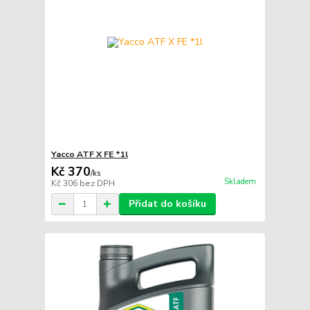
Yacco ATF X FE *1l
Kč 370
/
ks
Skladem
Kč 306
bez DPH
Přidat do košíku