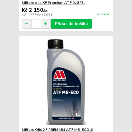
Millers oils XF Premium ATF 9LG*5l
Kč 2 150
/
ks
Skladem
Kč 1 777
bez DPH
Přidat do košíku
Millers Oils XF PREMIUM ATF MB-ECO 1l