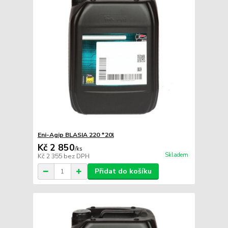
Eni-Agip BLASIA 220 *20l
Kč 2 850
/
ks
Skladem
Kč 2 355
bez DPH
Přidat do košíku