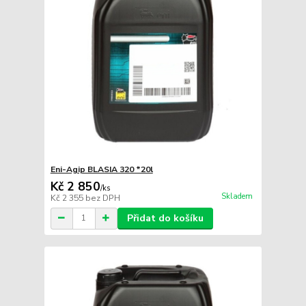
Eni-Agip BLASIA 320 *20l
Kč 2 850
/
ks
Skladem
Kč 2 355
bez DPH
Přidat do košíku