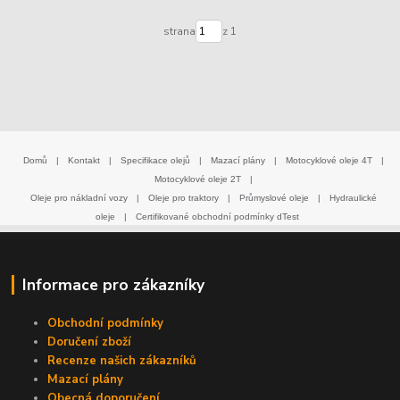
strana
z 1
Domů
|
Kontakt
|
Specifikace olejů
|
Mazací plány
|
Motocyklové oleje 4T
|
Motocyklové oleje 2T
|
Oleje pro nákladní vozy
|
Oleje pro traktory
|
Průmyslové oleje
|
Hydraulické
oleje
|
Certifikované obchodní podmínky dTest
Informace pro zákazníky
Obchodní podmínky
Doručení zboží
Recenze našich zákazníků
Mazací plány
Obecná doporučení