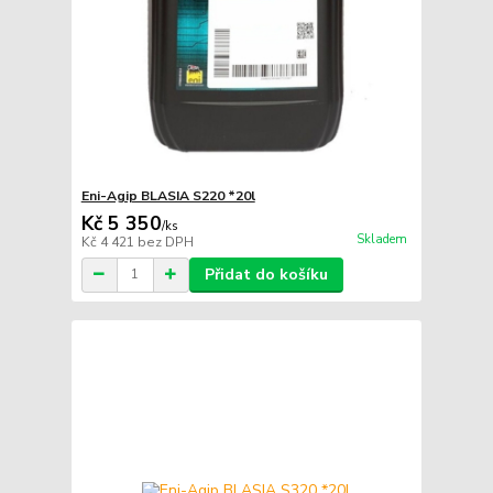
Eni-Agip BLASIA S220 *20l
Kč 5 350
/
ks
Skladem
Kč 4 421
bez DPH
Přidat do košíku