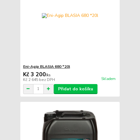
Eni-Agip BLASIA 680 *20l
Kč 3 200
/
ks
Skladem
Kč 2 645
bez DPH
Přidat do košíku