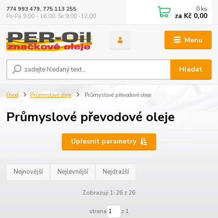
0
ks
774 993 479, 775 113 255
za
Kč 0,00
Po-Pá 9.00 - 16.00, So 9.00 -12.00
Menu
Hledat
Úvod
Průmyslové oleje
Průmyslové převodové oleje
Průmyslové převodové oleje
Upřesnit parametry
Nejnovější
Nejlevnější
Nejdražší
Zobrazuji 1-26 z 26
strana
z 1