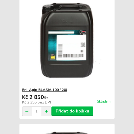
Eni-Agip BLASIA 100 *20l
Kč 2 850
/
ks
Skladem
Kč 2 355
bez DPH
Přidat do košíku