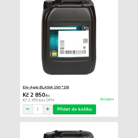
Eni-Agip BLASIA 150 *20l
Kč 2 850
/
ks
Skladem
Kč 2 355
bez DPH
Přidat do košíku