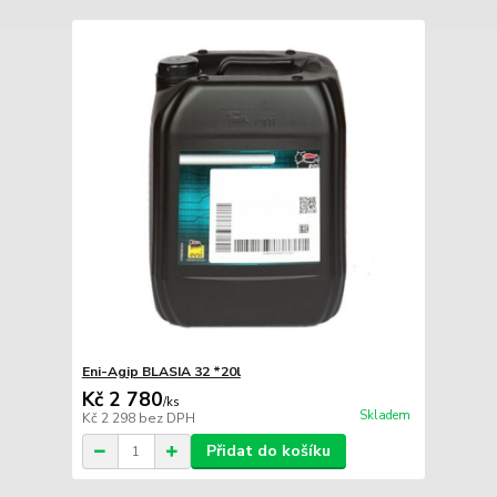
Eni-Agip BLASIA 32 *20l
Kč 2 780
/
ks
Skladem
Kč 2 298
bez DPH
Přidat do košíku