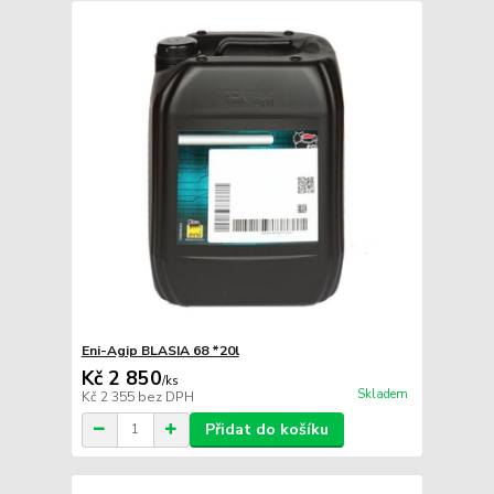
Eni-Agip BLASIA 68 *20l
Kč 2 850
/
ks
Skladem
Kč 2 355
bez DPH
Přidat do košíku