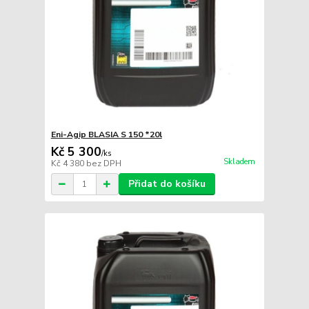
Eni-Agip BLASIA S 150 *20l
Kč 5 300
/
ks
Skladem
Kč 4 380
bez DPH
Přidat do košíku