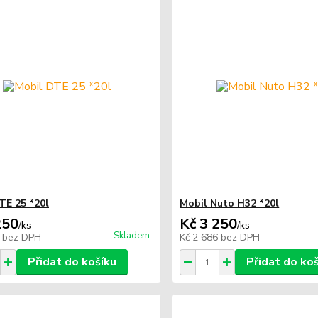
TE 25 *20l
Mobil Nuto H32 *20l
250
Kč 3 250
/
ks
/
ks
Skladem
6
bez DPH
Kč 2 686
bez DPH
Přidat do košíku
Přidat do ko