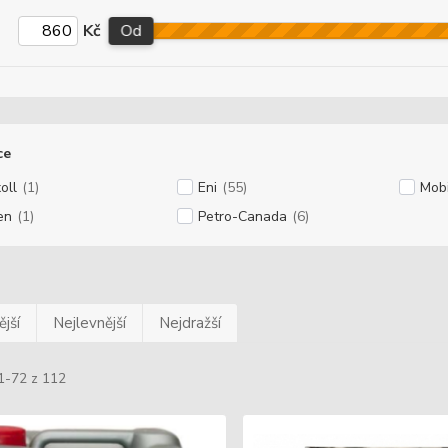
Kč
Od
ce
oll
(1)
Eni
(55)
Mobi
en
(1)
Petro-Canada
(6)
jší
Nejlevnější
Nejdražší
1-72 z 112