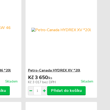
6 *20l
Petro-Canada HYDREX XV *20l
Kč 3 650
/
ks
Skladem
Skladem
Kč 3 017
bez DPH
šíku
Přidat do košíku