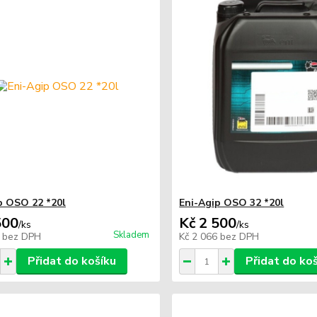
p OSO 22 *20l
Eni-Agip OSO 32 *20l
500
Kč 2 500
/
ks
/
ks
Skladem
6
bez DPH
Kč 2 066
bez DPH
Přidat do košíku
Přidat do ko