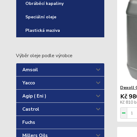
Obráběcí kapaliny
Speciální oleje
Plastická maziva
Výběr oleje podle výrobce
Amsoil
Yacco
Dexoll 
Kč 98
Agip ( Eni )
Kč 810
b
Castrol
Fuchs
Millers Oils