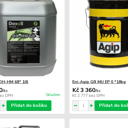
OH-HM 68* 10l
Eni-Agip GR MU EP 0 *18kg
0
Kč 3 360
/
ks
/
ks
Skladem
ez DPH
Kč 2 777
bez DPH
Přidat do košíku
Přidat do ko