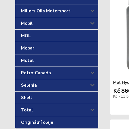
Millers Oils Motorsport
Mobil
MOL
Mopar
Motul
Petro-Canada
Mol Hy
Selenia
Kč 86
Kč 711
b
Shell
Total
Originální oleje