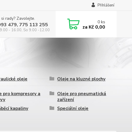
Přihlášení
 si rady? Zavolejte.
0
ks
993 479, 775 113 255
za
Kč 0,00
9.00 - 16.00, So 9.00 -12.00
aulické oleje
Oleje na kluzné plochy
e pro kompresory a
Oleje pro pneumatická
ěvy
zařízení
běcí kapaliny
Speciální oleje