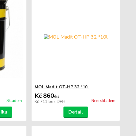
MOL Madit OT-HP 32 *10l
Kč 860
/
ks
Skladem
Není skladem
Kč 711
bez DPH
šíku
Detail