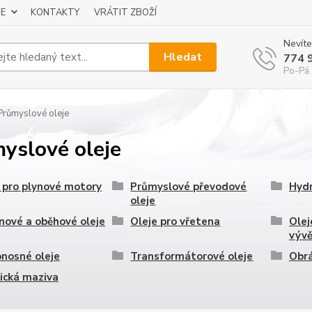
E
KONTAKTY
VRÁTIT ZBOŽÍ
Nevíte
Hledat
774 
Po-Pá 
růmyslové oleje
yslové oleje
 pro plynové motory
Průmyslové převodové
Hydr
oleje
nové a oběhové oleje
Oleje pro vřetena
Olej
výv
nosné oleje
Transformátorové oleje
Obrá
ická maziva