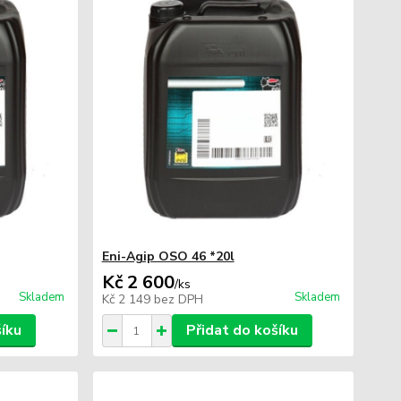
Eni-Agip OSO 46 *20l
Kč 2 600
/
ks
Skladem
Skladem
Kč 2 149
bez DPH
šíku
Přidat do košíku