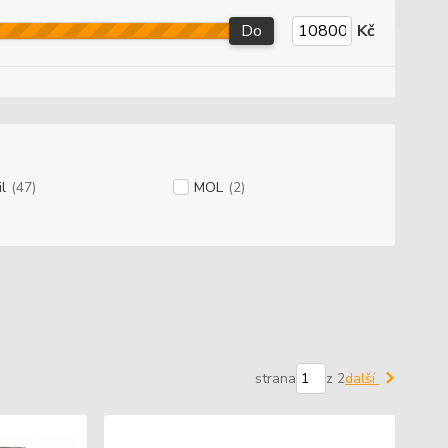
Do
Kč
l
(47)
MOL
(2)
strana
z 2
další