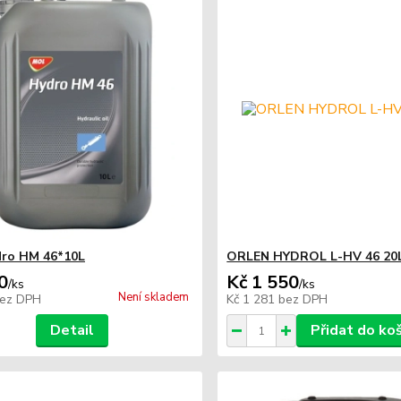
dro HM 46*10L
ORLEN HYDROL L-HV 46 20
0
Kč 1 550
/
ks
/
ks
Není skladem
ez DPH
Kč 1 281
bez DPH
Detail
Přidat do ko