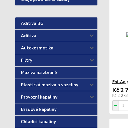
Aditiva BG
Aditiva
Autokosmetika
Filtry
Maziva na zbraně
Eni-Agi
Plastická maziva a vazelíny
Kč 2 
Kč 2 27
Provozní kapaliny
Brzdové kapaliny
Chladící kapaliny