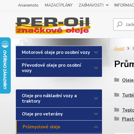
Arianemoto
MAZACÍ PLÁNY
ZAJÍMAVOSTI
INFORMAC
Úvod
P
Motorové oleje pro osobní vozy
Prům
Převodové oleje pro osobní
vozy
Oleje
Turbí
Oleje pro nákladní vozy a
traktory
Teplo
Oleje pro veterány
Plast
Průmyslové oleje