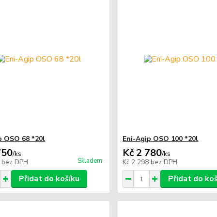
p OSO 68 *20l
Eni-Agip OSO 100 *20l
750
Kč 2 780
/
ks
/
ks
Skladem
3
bez DPH
Kč 2 298
bez DPH
Přidat do košíku
Přidat do ko